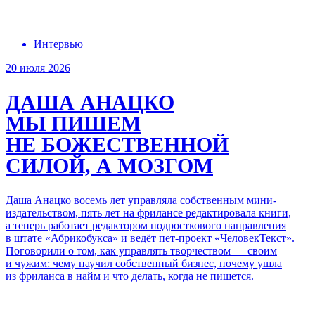
Интервью
20 июля 2026
ДАША АНАЦКО
МЫ ПИШЕМ
НЕ БОЖЕСТВЕННОЙ
СИЛОЙ, А МОЗГОМ
Даша Анацко восемь лет управляла собственным мини-
издательством, пять
лет на фрилансе
редактировала книги,
а теперь работает редактором подросткового направления
в штате «Абрикобукса» и ведёт пет-проект «ЧеловекТекст».
Поговорили о том, как управлять творчеством — своим
и чужим: чему научил собственный бизнес, почему ушла
из фриланса в найм и что делать, когда не пишется.