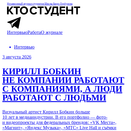
Независимый журнал студентов
Школы Бюро Горбунова
Интервью
Работа
О журнале
Интервью
3 августа 2026
КИРИЛЛ БОБКИН
НЕ КОМПАНИИ РАБОТАЮТ
С КОМПАНИЯМИ, А ЛЮДИ
РАБОТАЮТ С ЛЮДЬМИ
Визуальный артист Кирилл Бобкин больше
10 лет в медиаиндустрии
.
В его портфолио
— фото-
и видеопроекты для федеральных брендов: «VK Места»,
«Магнит», «Яндекс Музыка», «МТС» Live Hall и съёмки