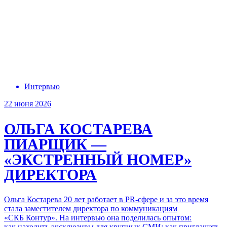
Интервью
22 июня 2026
ОЛЬГА КОСТАРЕВА
ПИАРЩИК —
«ЭКСТРЕННЫЙ НОМЕР»
ДИРЕКТОРА
Ольга Костарева 20 лет работает в PR-сфере
и за это время
стала заместителем директора по коммуникациям
«СКБ Контур»
. На интервью
она поделилась
опытом:
как находить
эксклюзивы
для крупных СМИ
; как приглашать