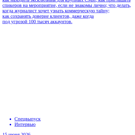
спикеров на мероприятие, если не знакомы лично; что делать,
когда журналист хочет узнать коммерческую тайну;
как сохранять
доверие клиентов, даже когда
под угрозой 100 тысяч
аккаунтов.
Спецвыпуск
Интервью
15 июня 2026