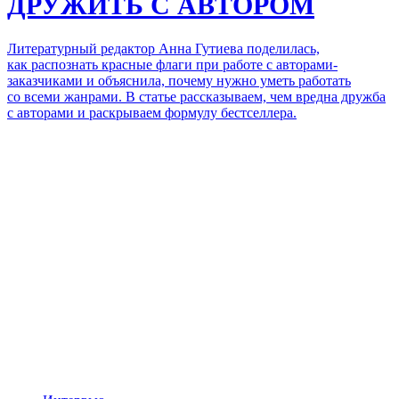
ДРУЖИТЬ С АВТОРОМ
Литературный редактор Анна Гутиева поделилась,
как распознать
красные флаги при работе с авторами-
заказчиками и объяснила, почему нужно уметь работать
со всеми жанрами. В статье рассказываем, чем вредна дружба
с авторами и раскрываем формулу бестселлера.