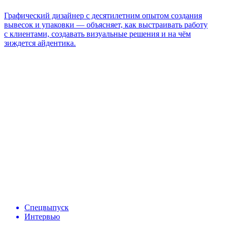
Графический дизайнер с десятилетним опытом создания
вывесок и упаковки — объясняет,
как выстраивать
работу
с клиентами, создавать визуальные решения и на чём
зиждется айдентика.
Спецвыпуск
Интервью