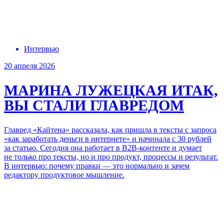
Интервью
20 апреля 2026
МАРИНА ЛУЖЕЦКАЯ
ИТАК,
ВЫ СТАЛИ ГЛАВРЕДОМ
Главред «Кайтена» рассказала, как пришла в тексты с запроса
«как заработать деньги в интернете» и начинала с 30 рублей
за статью. Сегодня она работает в B2B-контенте и думает
не только про тексты, но и
про продукт,
процессы и результат.
В интервью: почему правки — это нормально и зачем
редактору продуктовое мышление.