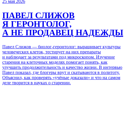
25 мая 2026
ПАВЕЛ СЛИЖОВ
Я ГЕРОНТОЛОГ,
А НЕ ПРОДАВЕЦ НАДЕЖДЫ
Павел Слижов — биолог-геронтолог: выращивает культуры
человеческих клеток, тестирует
на них препараты
и наблюдает
за результатами
под микроскопом
. Изучение
старения
на клеточных
моделях помогает понять, как
улучшить продолжительность
и качество
жизни.
В интервью
Павел
показал
, где блогеры врут
и скатываются
в политоту
.
Объяснил, как проверять «учёные доказали»
и что на самом
деле творится
в науках
о старении
.