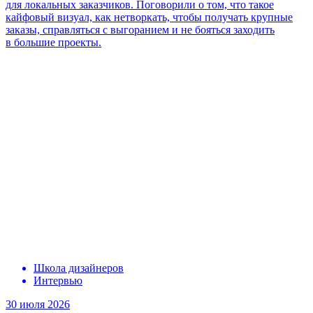
для локальных
заказчиков. Поговорили о том, что такое
кайфовый визуал,
как нетворкать,
чтобы получать крупные
заказы, справляться с выгоранием и не бояться заходить
в большие проекты.
Школа дизайнеров
Интервью
30 июля 2026