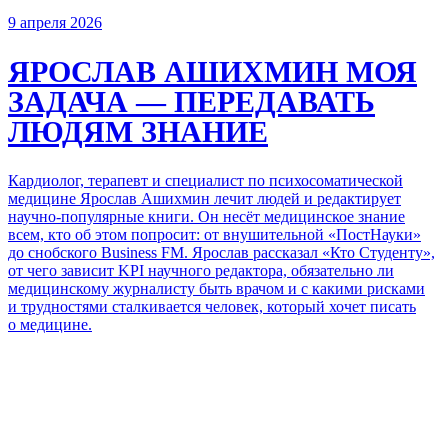
9 апреля 2026
ЯРОСЛАВ АШИХМИН
МОЯ
ЗАДАЧА — ПЕРЕДАВАТЬ
ЛЮДЯМ ЗНАНИЕ
Кардиолог, терапевт и специалист по психосоматической
медицине
Ярослав Ашихмин
лечит людей и редактирует
научно-популярные книги. Он несёт медицинское знание
всем, кто об этом попросит: от внушительной «ПостНауки»
до снобского Business FM. Ярослав рассказал «Кто Студенту»,
от чего зависит KPI научного редактора, обязательно ли
медицинскому журналисту быть врачом и с какими рисками
и трудностями сталкивается человек, который хочет писать
о медицине.