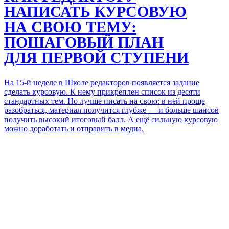
НАПИСАТЬ КУРСОВУЮ
НА СВОЮ ТЕМУ:
ПОШАГОВЫЙ ПЛАН
ДЛЯ ПЕРВОЙ
СТУПЕНИ
На 15-й неделе
в Школе редакторов
появляется задание
сделать курсовую.
К нему
прикреплен список
из десяти
стандартных тем. Но лучше писать
на свою:
в ней
проще
разобраться, материал получится глубже —
и больше шансов
получить высокий итоговый балл. А ещё сильную курсовую
можно доработать
и отправить
в медиа.