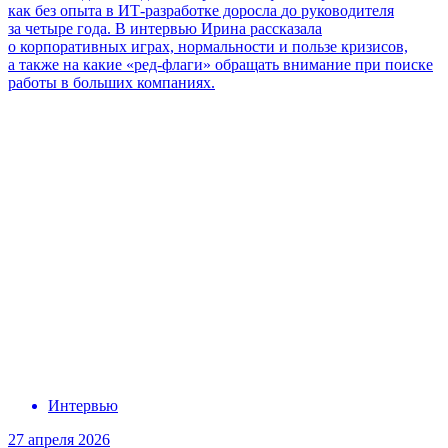
как
без опыта
в ИТ-разработке доросла
до руководителя
за четыре года. В интервью Ирина рассказала
о корпоративных играх, нормальности и пользе кризисов,
а также на какие «ред-флаги» обращать внимание
при поиске
работы в больших компаниях.
Интервью
27 апреля 2026