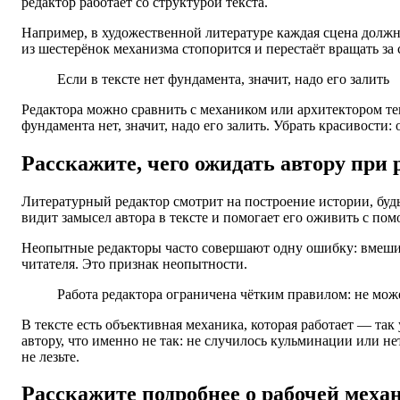
редактор работает со структурой текста.
Например, в художественной литературе каждая сцена должн
из шестерёнок механизма стопорится и перестаёт вращать за 
Если в тексте нет фундамента, значит, надо
его залить
Редактора можно сравнить с механиком или архитектором те
фундамента нет, значит, надо его залить
. Убрать красивости:
Расскажите, чего ожидать автору при
Литературный редактор смотрит на построение истории, будь
видит замысел автора в тексте и помогает его оживить с по
Неопытные редакторы часто совершают одну ошибку: вмешива
читателя. Это признак неопытности.
Работа редактора ограничена чётким правилом: не мож
В тексте есть объективная механика, которая работает — та
автору, что именно не так: не случилось кульминации или н
не лезьте.
Расскажите подробнее о рабочей меха