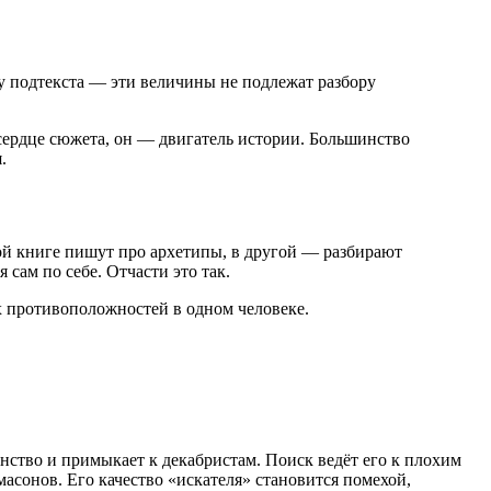
у подтекста — эти величины не подлежат разбору
сердце сюжета, он — двигатель истории. Большинство
.
ной книге пишут про архетипы, в другой — разбирают
 сам по себе. Отчасти это так.
х противоположностей в одном человеке.
сонство и примыкает к декабристам. Поиск
ведёт его к плохим
асонов. Его качество «искателя» становится помехой,