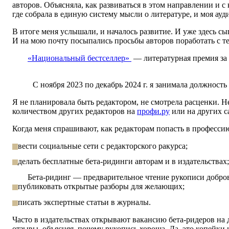
авторов. Объясняла, как развиваться в этом направлении и 
где собрала в единую
систему мысли о литературе, и моя ауд
В итоге меня услышали, и началось развитие. И уже здесь с
И на мою почту
посыпались просьбы авторов поработать с те
«Национальный бестселлер»
— литературная премия за 
С ноября 2023 по декабрь 2024 г. я занимала должнос
Я не планировала быть редактором, не смотрела расценки. Не
количеством других редакторов на
профи.ру
или на других с
Когда меня спрашивают, как редакторам попасть в професси
вести социальные сети с редакторского ракурса;
делать бесплатные бета-ридинги авторам и в издательствах
Бета-ридинг — предварительное чтение рукописи добро
публиковать открытые разборы
для желающих
;
писать экспертные статьи в журналы.
Часто в издательствах открывают вакансию бета-ридеров на 
отзывы, объясняя, почему рукопись хороша. Да, это копейки 