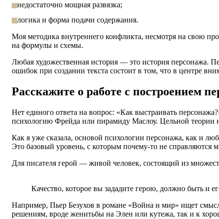
недостаточно мощная развязка;
логика и форма подачи содержания.
Моя методика внутреннего конфликта, несмотря на свою про
на формулы и схемы.
Любая художественная история — это история персонажа. Пе
ошибок при создании текста состоит в том,
что в центре
вним
Расскажите о работе с построением пе
Нет единого ответа на вопрос: «Как выстраивать персонажа
психологию Фрейда или пирамиду Маслоу. Цельной теории не
Как я уже сказала, основой психологии персонажа, как и л
Это базовый уровень
, с которым почему-то не справляются 
Для писателя герой — живой человек, состоящий из множест
Качество, которое вы зададите герою, должно быть и ег
Например, Пьер Безухов в романе «Война и мир» ищет смысл 
решениям, вроде женитьбы на Элен или кутежа, так и к хоро