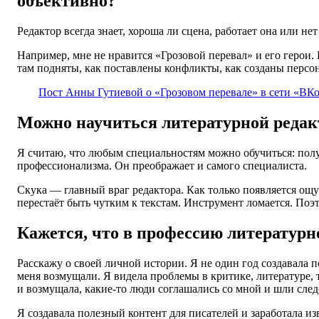
объективно?
Редактор всегда знает, хороша ли сцена, работает она или не
Например, мне не нравится «Грозовой перевал» и его герои. 
там подняты, как поставлены конфликты, как созданы перс
Пост Анны Гутиевой о «Грозовом перевале» в сети «ВК
Можно научиться литературной реда
Я считаю, что любым специальностям можно обучиться: полу
профессионализма. Он преображает и самого специалиста.
Скука — главный враг редактора. Как только появляется ощ
перестаёт быть чутким к текстам. Инструмент ломается. Поэ
Кажется, что в профессию литературно
Расскажу о своей личной истории. Я не один год создавала 
меня возмущали. Я видела проблемы в критике, литературе, 
и возмущала, какие-то люди соглашались со мной и шли след
Я создавала полезный контент для писателей и заработала из