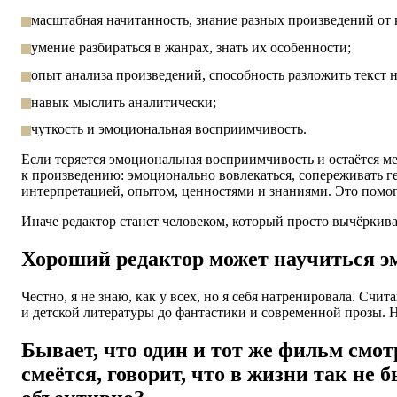
масштабная начитанность, знание разных произведений от 
умение разбираться в жанрах, знать их особенности;
опыт анализа произведений, способность разложить текст на
навык мыслить аналитически;
чуткость и эмоциональная восприимчивость.
Если теряется эмоциональная восприимчивость и остаётся ме
к произведению: эмоционально вовлекаться, сопереживать г
интерпретацией, опытом, ценностями и знаниями. Это помогае
Иначе редактор станет человеком, который просто вычёркив
Хороший редактор может научиться э
Честно, я не знаю, как у всех, но я себя натренировала. Сч
и детской литературы до фантастики и современной прозы. 
Бывает, что один и тот же фильм смо
смеётся, говорит,
что в жизни
так не б