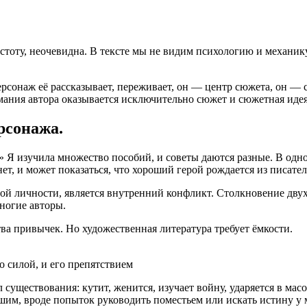
стоту, неочевидна. В тексте мы не видим психологию и механик
рсонаж её рассказывает, переживает, он — центр сюжета, он — 
ания автора оказывается исключительно сюжет и сюжетная идея
рсонажа.
?» Я изучила множество пособий, и советы даются разные. В од
т, и может показаться,
что хороший герой
рождается из писателя
юбой личности, является внутренний конфликт. Столкновение дву
многие авторы.
ва привычек. Но художественная литература требует ёмкости.
о силой, и его препятствием
существования: кутит, женится, изучает войну, ударяется в ма
шим, вроде попыток руководить поместьем или искать истину у м