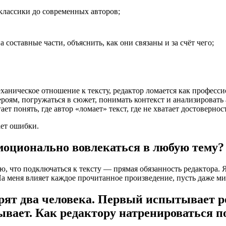
классики до современных авторов;
 составные части, объяснить, как они связаны и за счёт чего;
ханическое отношение к тексту, редактор ломается как професс
ероям, погружаться в сюжет, понимать контекст и анализироват
т понять, где автор «ломает» текст, где не хватает достовернос
ает ошибки.
моционально вовлекаться в любую тему?
итаю, что подключаться к тексту — прямая обязанность редактор
На меня влияет каждое прочитанное произведение, пусть даже м
трят
два человека
. Первый испытывает р
ывает.
Как редактору натренироваться
по