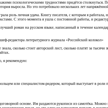
с какими психологическими трудностями придётся столкнуться. П
итория выросла.
Но это потребовало
нескольких лет напряжённой
ыграла роль личная удача. Книгу писателя, с которым я работала
кстами. С этого момента я ушла с постоянной работы, и редакту
лучший роман на русском языке, написанный в течение календа
ть шеф-редактора литературного журнала «Российский колокол»
 знала, сколько стоит авторский лист, сколько платят за тысячи
айтах.
ю, я рекомендую:
;
вольцем или специалистом-ридером, который выступает в роли 
договорной основе. Им раздаются рукописи из самотёка. Можно 
и конкуренция дикая, но это один из вариантов попасть в издател