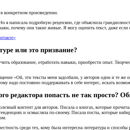
т в конкретном произведении.
Но я написала подробную рецензию, где объяснила грандиозность
онажи, почему
они такие живые
. Я могу оценить текст, даже если
онтакте»
ктуре
или это призвание
?
чить образование, отработать навыки, приобрести опыт. Творче
ущение «Ой, эти тексты меня задолбали, у авторов одни и те ж
тому надо постоянно поддерживать в себе интерес, искать возмо
го редактора попасть не так просто? Обы
полезный контент для авторов. Писала о книгах, которые прочи
тенденциях и осмысляла по-своему. Писала посты, которые набир
ом.
вестность среди тех, кому была интересна литература и способы 