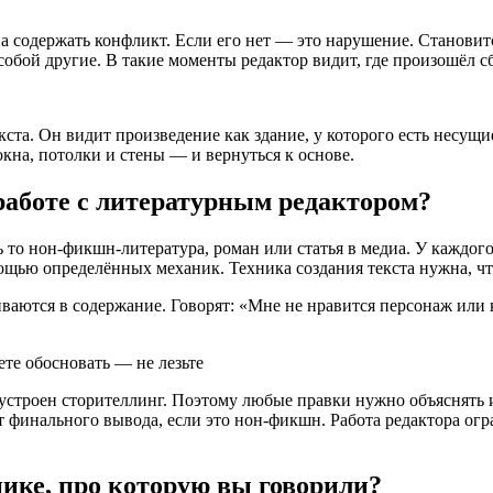
а содержать конфликт.
Если его нет — это нарушение
. Становит
собой другие. В такие моменты редактор видит, где произошёл сб
кста. Он видит произведение
как здание, у которого
есть несущи
 окна, потолки и стены — и вернуться к основе.
 работе с литературным редактором?
 то нон-фикшн-литература, роман или статья в медиа. У каждого
мощью определённых механик. Техника создания текста нужна, ч
ются в содержание. Говорят: «Мне не нравится персонаж или ко
ете обосновать — не лезьте
к устроен сторителлинг. Поэтому любые правки нужно объяснять
ет финального вывода, если это нон-фикшн. Работа редактора о
нике, про которую вы говорили?