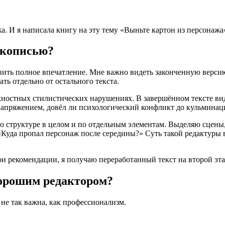
а. И я написала книгу на эту тему «Выньте картон из персонажа
рукописью?
авить полное впечатление.
Мне важно видеть
законченную версию.
ть отдельно от остального текста.
рхностных стилистических нарушениях. В завершённом тексте вид
 напряжением,
довёл ли психологический
конфликт до кульминаци
 структуре в целом и по отдельным элементам. Выделяю сцены,
«Куда пропал персонаж после середины?» Суть такой редактуры 
и рекомендации, я получаю переработанный текст на второй эта
хорошим редактором?
 не так важна,
как профессионализм
.