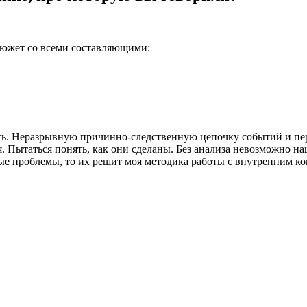
 сюжет со всеми составляющими:
ть. Неразрывную причинно-следственную цепочку событий и п
я. Пытаться
понять, как они сделаны
. Без анализа невозможно 
рные проблемы, то их решит
моя методика работы
с внутренним ко