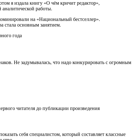
отом я издала книгу «О чём кричит редактор»,
 аналитической работы.
, номинировали на «Национальный бестселлер».
ра стала основным занятием.
рного года
 знаков. Не задумывалась, что надо конкурировать с огромным
первого читателя до публикации произведения
показать себя специалистом, который составляет классные
ьство.