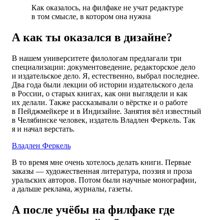
Как оказалось, на филфаке не учат редактуре
в том смысле, в котором она нужна
А как ты оказался в дизайне?
В нашем университете филологам предлагали три
специализации: документоведение, редакторское дело
и издательское дело. Я, естественно, выбрал последнее.
Два года были лекции об истории издательского дела
в России, о старых книгах, как они выглядели и как
их делали. Также рассказывали о вёрстке и о работе
в Пейджмейкере и в Индизайне. Занятия вёл известный
в Челябинске человек, издатель Владлен Феркель. Так
я и начал верстать.
Владлен Феркель
В то время мне очень хотелось делать книги. Первые
заказы — художественная литература, поэзия и проза
уральских авторов. Потом были научные монографии,
а дальше реклама, журналы, газеты.
А после учёбы на филфаке где