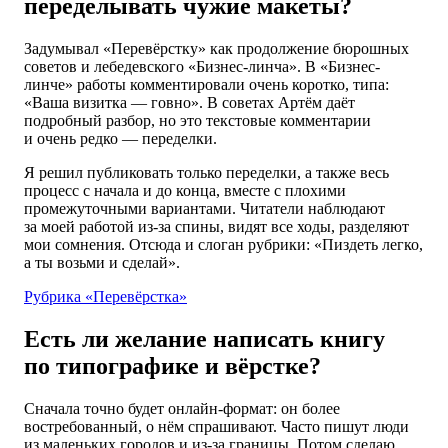
переделывать чужие макеты?
Задумывал «Перевёрстку» как продолжение бюрошных
советов и лебедевского «Бизнес-линча». В «Бизнес-
линче» работы комментировали очень коротко, типа:
«Ваша визитка — говно». В советах Артём даёт
подробный разбор, но это текстовые комментарии
и очень редко — переделки.
Я решил публиковать только переделки, а также весь
процесс с начала и до конца, вместе с плохими
промежуточными вариантами. Читатели наблюдают
за моей работой из-за спины, видят все ходы, разделяют
мои сомнения. Отсюда и слоган рубрики: «Пиздеть легко,
а ты возьми и сделай».
Рубрика «Перевёрстка»
Есть ли желание написать книгу
по типографике и вёрстке?
Сначала точно будет онлайн-формат: он более
востребованный, о нём спрашивают. Часто пишут люди
из маленьких городов и из-за границы. Потом сделаю