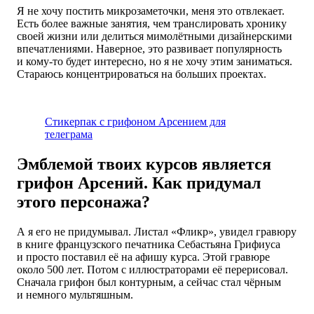
Я не хочу постить микрозаметочки, меня это отвлекает.
Есть более важные занятия, чем транслировать хронику
своей жизни или делиться мимолётными дизайнерскими
впечатлениями. Наверное, это развивает популярность
и кому-то будет интересно, но я не хочу этим заниматься.
Стараюсь концентрироваться на больших проектах.
Стикерпак с грифоном Арсением для
телеграма
Эмблемой твоих курсов является
грифон Арсений. Как придумал
этого персонажа?
А я его не придумывал. Листал «Фликр», увидел гравюру
в книге французского печатника Себастьяна Грифиуса
и просто поставил её на афишу курса. Этой гравюре
около 500 лет. Потом с иллюстраторами её перерисовал.
Сначала грифон был контурным, а сейчас стал чёрным
и немного мультяшным.