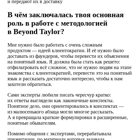
и передают их в доставку
В чём заключалась твоя основная
роль в работе с методологией
в Beyond Taylor?
Мне нужно было работать с очень сложным
продуктом — идеей клиентократии. И её нужно было
доставать из фаундеров, чтобы перевести их объяснения
на понятный язык. Я должна была стать как решето:
отфильтровать всё сложное, что не нужно людям на этапе
знакомства с клиентократией, перевести это на понятный
язык и рассказать достаточно интересно, чтобы к нам
захотели обратиться.
Сами эксперты любили писать чересчур кратко:
их ответы выглядели как лаконичные конспекты.
Понятное дело, они ориентировались в конспектах —
из малюсенького абзаца могли многое рассказать.
А я превращала краткие формулировки в расширенные,
понятные обывателям.
Помимо общения с экспертами, перерабатывала
презентации, по материалу которых задавала