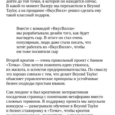
дойти до той точки, в которой он находится сейчас.
В какой-то момент Валеру мы перехантили в Beyond
Taylor, а на прощание «ВкусВилл» решил сделать ему
такой классный подарок.
Вместе с командой «ВкусВилла»
мы разрабатывали дизайн того, как будет
выглядеть сыр. В итоге он стал очень
популярным, люди даже стали писать, что
хотят работать во «ВкусВилле», чтобы
им тоже посвятили сыр
Второй креатив — очень прикольный проект с банком
«Точка». Они хотели поженить идею утконоса,
их маскота, и аспектов предпринимательства. По смыслу
это хорошо совпало с тем, что делает Beyond Taylor:
объясняет управленческие принципы и устойчивые
бизнес-подходы простым языком.
Сам лендинг и был креативом: интерактивная
посадочная страница с понятными метафорами вместо
сложных терминов. В поддержку проекта мы запускали
конкурсы — разыгрывали обучение в Beyond Taylor
и бизнес-стажировку в «Точке», чтобы креатив