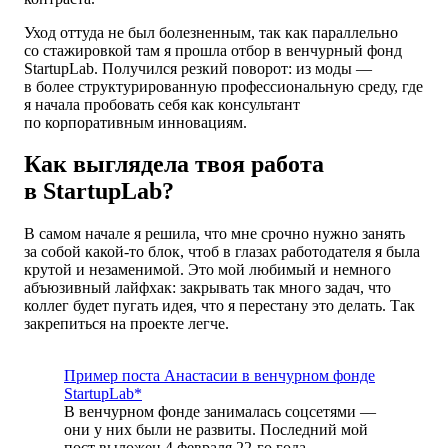
Уход оттуда не был болезненным, так как параллельно
со стажировкой там я прошла отбор в венчурный фонд
StartupLab. Получился резкий поворот: из моды —
в более структурированную профессиональную среду, где
я начала пробовать себя как консультант
по корпоративным инновациям.
Как выглядела твоя работа
в StartupLab?
В самом начале я решила, что мне срочно нужно занять
за собой какой-то блок, чтоб в глазах работодателя я была
крутой и незаменимой. Это мой любимый и немного
абъюзивный лайфхак: закрывать так много задач, что
коллег будет пугать идея, что я перестану это делать. Так
закрепиться на проекте легче.
Пример поста Анастасии в венчурном фонде
StartupLab*
В венчурном фонде занималась соцсетями —
они у них были не развиты. Последний мой
пост выложен 4 февраля 22-го года