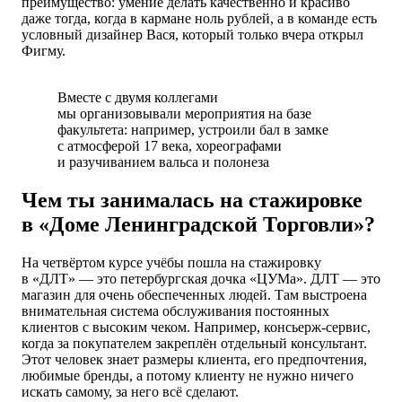
преимущество: умение делать качественно и красиво
даже тогда, когда в кармане ноль рублей, а в команде есть
условный дизайнер Вася, который только вчера открыл
Фигму.
Вместе с двумя коллегами
мы организовывали мероприятия на базе
факультета: например, устроили бал в замке
с атмосферой 17 века, хореографами
и разучиванием вальса и полонеза
Чем ты занималась на стажировке
в «Доме Ленинградской Торговли»?
На четвёртом курсе учёбы пошла на стажировку
в «ДЛТ» — это петербургская дочка «ЦУМа». ДЛТ — это
магазин для очень обеспеченных людей. Там выстроена
внимательная система обслуживания постоянных
клиентов с высоким чеком. Например, консьерж-сервис,
когда за покупателем закреплён отдельный консультант.
Этот человек знает размеры клиента,
его предпочтения
,
любимые бренды, а потому клиенту не нужно ничего
искать самому, за него всё сделают.