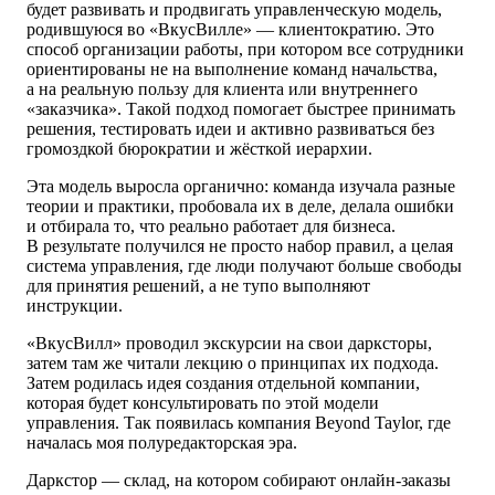
будет развивать и продвигать управленческую модель,
родившуюся во «ВкусВилле» — клиентократию. Это
способ организации работы, при котором все сотрудники
ориентированы не на выполнение команд начальства,
а на реальную пользу
для клиента
или внутреннего
«заказчика». Такой подход помогает быстрее принимать
решения, тестировать идеи и активно развиваться без
громоздкой бюрократии и жёсткой иерархии.
Эта модель выросла органично: команда изучала разные
теории и практики, пробовала их в деле, делала ошибки
и отбирала то, что реально работает для бизнеса.
В результате получился не просто набор правил, а целая
система управления, где люди получают больше свободы
для принятия решений, а не тупо выполняют
инструкции.
«ВкусВилл» проводил экскурсии на свои дарксторы,
затем там же читали лекцию о принципах их подхода.
Затем родилась идея создания отдельной компании,
которая будет консультировать по этой модели
управления. Так появилась компания Beyond Taylor, где
началась моя полуредакторская эра.
Даркстор — склад, на котором собирают онлайн-заказы