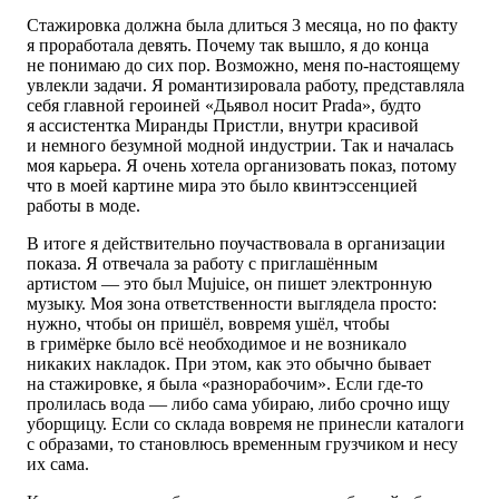
Стажировка должна была длиться 3 месяца, но по факту
я проработала девять. Почему так вышло, я до конца
не понимаю до сих пор. Возможно, меня по-настоящему
увлекли задачи. Я романтизировала работу, представляла
себя главной героиней «Дьявол носит Prada», будто
я ассистентка Миранды Пристли, внутри красивой
и немного безумной модной индустрии. Так и началась
моя карьера. Я очень хотела организовать показ, потому
что в моей картине мира это было квинтэссенцией
работы в моде.
В итоге я действительно поучаствовала в организации
показа. Я отвечала за работу с приглашённым
артистом — это был Mujuice, он пишет электронную
музыку. Моя зона ответственности выглядела просто:
нужно, чтобы он пришёл, вовремя ушёл, чтобы
в гримёрке было всё необходимое и не возникало
никаких накладок. При этом, как это обычно бывает
на стажировке, я была «разнорабочим». Если где-то
пролилась вода — либо сама убираю, либо срочно ищу
уборщицу. Если со склада вовремя не принесли каталоги
с образами, то становлюсь временным грузчиком и несу
их сама.