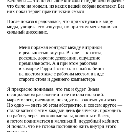
Каталоги — это небольшие книжки с подборкой образов:
что было на модели, из каких вещей собран комплект. Без
них показ теряет практический смысл
После показа я радовалась, что прикоснулась к миру
моды, увидела его изнутри, но при этом меня удивлял
сильный диссонанс.
Меня поражал контраст между витриной
и реальностью внутри. В зале — красота,
роскошь, дорогие декорации, ощущение
премиальности. А я при этом работала
в каморке Гарри Поттера: тесный кабинет
на шестом этаже с рабочим местом в виде
старого стола и древнего компьютера
Я прекрасно понимала, что так и будет. Знала
о социальном расслоении и не питала иллюзий:
маркетологи, очевидно, не сидят на золотых унитазах.
Но одно — знать об этом абстрактно, и совсем другое —
сталкиваться с этим каждый день физически: проходить
на работу
через роскошные залы
, колонны и блеск,
а потом подниматься в маленький, неудобный кабинет.
Я поняла, что не готова постоянно жить внутри этого
контраста.