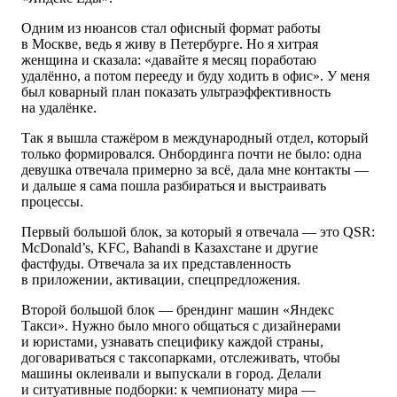
Одним из нюансов стал офисный формат работы
в Москве, ведь я живу в Петербурге. Но я хитрая
женщина и сказала: «давайте я месяц поработаю
удалённо, а потом перееду и буду ходить в офис». У меня
был коварный план показать ультраэффективность
на удалёнке.
Так я вышла стажёром в международный отдел, который
только формировался. Онбординга почти не было: одна
девушка отвечала примерно за всё, дала мне контакты —
и дальше я сама пошла разбираться и выстраивать
процессы.
Первый большой блок, за который я отвечала — это QSR:
McDonald’s, KFC, Bahandi в Казахстане и другие
фастфуды. Отвечала за их представленность
в приложении, активации, спецпредложения.
Второй большой блок — брендинг машин «Яндекс
Такси». Нужно было много общаться с дизайнерами
и юристами, узнавать специфику каждой страны,
договариваться с таксопарками, отслеживать, чтобы
машины оклеивали и выпускали в город. Делали
и ситуативные подборки: к чемпионату мира —