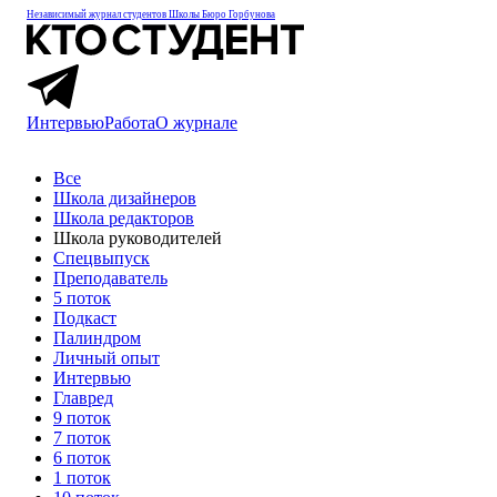
Независимый журнал студентов
Школы Бюро Горбунова
Интервью
Работа
О журнале
Все
Школа дизайнеров
Школа редакторов
Школа руководителей
Спецвыпуск
Преподаватель
5 поток
Подкаст
Палиндром
Личный опыт
Интервью
Главред
9 поток
7 поток
6 поток
1 поток