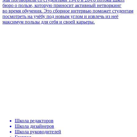
бюро о пользе, которую приносит активный нетворкинг
во время обучения. Это сборное интервью поможет студентам
посмотреть на учёбу под новым углом и извлечь из неё
максимум пользы для себя и своей карьеры.
Школа редакторов
Школа дизайнеров
Школа руководителей