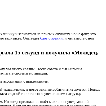
линику и записаться на прием к окулисту, но не факт, что
ую вконтакте. Она ведёт
блог о зрении
, и мы вместе с ней
ргала 15 секунд и получила «Молодец,
тому мы много хвалим. После совета Ильи Бирмана
езультате системы мотивации.
ые ассоциации с приложением.
й уклад жизни, и новое занятие добавлять не хочется. Подход
инаем с одной и постепенно увеличиваем нагрузку.
ием. Но когда приложение шлёт миллионы уведомлений
орирует. Если он не среагировал на несколько уведомлений