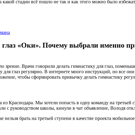
какой стадии всё пошло не так и как этого можно было избежат
рмана
 глаз «Оки». Почему выбрали именно пр
ло зрение. Врачи говорили делать гимнастику для глаз, поменьше
у для глаз регулярно. В интернете много инструкций, но все он
ложение, чтобы сформировать привычку делать гимнастику регул
а из Краснодара. Мы хотели попасть в одну команду на третьей с
али с руководством школы, кинули в чат объявление, Володя откл
ае нельзя брать на третьей ступени в качестве проекта мобильно