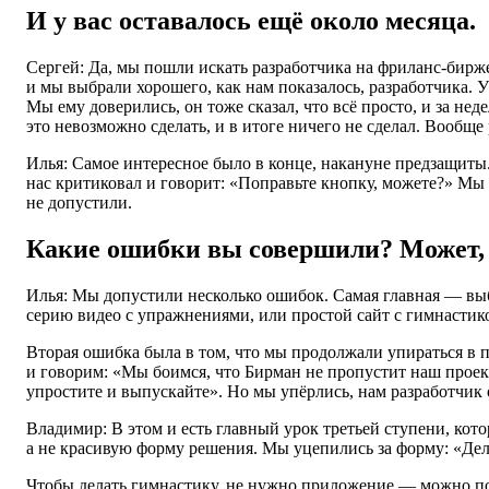
И у вас оставалось ещё около месяца.
Сергей: Да, мы пошли искать разработчика на фриланс-бирж
и мы выбрали хорошего, как нам показалось, разработчика. 
Мы ему доверились, он тоже сказал, что всё просто, и за нед
это невозможно сделать, и в итоге ничего не сделал. Вообще
Илья: Самое интересное было в конце, накануне предзащиты
нас критиковал и говорит: «Поправьте кнопку, можете?» Мы 
не допустили.
Какие ошибки вы совершили? Может, н
Илья: Мы допустили несколько ошибок. Самая главная — выб
серию видео с упражнениями, или простой сайт с гимнастико
Вторая ошибка была в том, что мы продолжали упираться в
и говорим: «Мы боимся, что Бирман не пропустит наш проект
упростите и выпускайте». Но мы упёрлись, нам разработчик
Владимир: В этом и есть главный урок третьей ступени, кото
а не красивую форму решения. Мы уцепились за форму: «Дел
Чтобы делать гимнастику, не нужно приложение — можно по