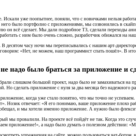
е. Искали уже поопытнее, поняли, что с новичками нельзя рабо
У него было портфолио с приложениями, мы созвонились в скайпе
елю он всё сделает. Мы дали подробное ТЗ, сделали переходы ани
 работать с ним было очень сложно, разработчик обижался на наш
. В десятом часу ночи мы переписывались с нашим арт-директо
говорим: «Нет, не можем, наш программист спать пошёл». В ито
е надо было браться за приложение и сд
рали слишком большой проект, надо было не замахиваться на пр
й. Но сделать приложение с нуля за два месяца без надежного р
 приложение, когда уже стало понятно, что мы точно не успев
». Нозик отвечает: «Я его понимаю, ваше приложение плохо рабо
 обещал, и мы хотели именно приложение. А нужно было флекси
рый мы провалили. На проекте всё пойдёт не так. Когда это случ
аем приложение!», а надо было думать о полезном действии: «М
смотреть упражнения на сайте, можно пользоваться чат-ботом,