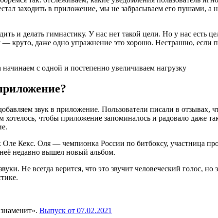
стал заходить в приложение, мы не забрасываем его пушами, а 
ить и делать гимнастику. У нас нет такой цели. Но у нас есть 
ку — круто, даже одно упражнение это хорошо. Нестрашно, если
 а начинаем с одной и постепенно увеличиваем нагрузку
 приложение?
обавляем звук в приложение. Пользователи писали в отзывах, чт
 хотелось, чтобы приложение запоминалось и радовало даже тако
е.
 к Оле Кекс. Оля — чемпионка России по битбоксу, участница п
 неё недавно вышел новый альбом.
вуки. Не всегда верится, что это звучит человеческий голос, но
стике.
 знаменит».
Выпуск от 07.02.2021