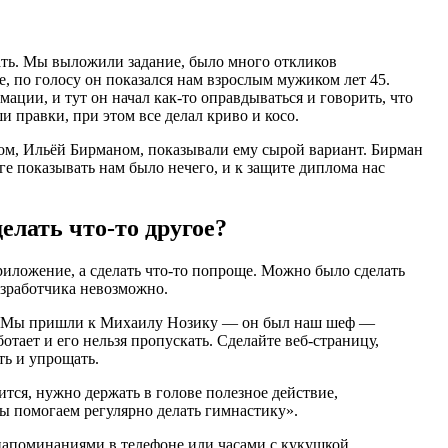
тать. Мы выложили задание, было много откликов
, по голосу он показался нам взрослым мужиком лет 45.
мации, и тут он начал как-то оправдываться и говорить, что
и правки, при этом все делал криво и косо.
ром, Ильёй Бирманом, показывали ему сырой вариант. Бирман
ге показывать нам было нечего, и к защите диплома нас
елать что-то другое?
иложение, а сделать что-то попроще. Можно было cделать
азработчика невозможно.
аем. Мы пришли к Михаилу Нозику — он был наш шеф —
тает и его нельзя пропускать. Сделайте веб-страницу,
ть и упрощать.
ится, нужно держать в голове полезное действие,
ы помогаем регулярно делать гимнастику».
 напоминаниями в телефоне или часами с кукушкой