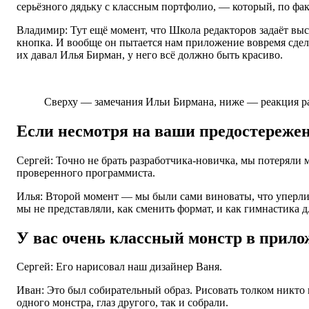
серьёзного дядьку с классным портфолио, — который, по фак
Владимир: Тут ещё момент, что Школа редакторов задаёт вы
кнопка. И вообще он пытается нам приложение вовремя сделат
их давал Илья Бирман, у него всё должно быть красиво.
Сверху — замечания Ильи Бирмана, ниже — реакция р
Если несмотря на ваши предостережен
Сергей: Точно не брать разработчика-новичка, мы потеряли 
проверенного программиста.
Илья: Второй момент — мы были сами виноваты, что уперлись
мы не представляли, как сменить формат, и как гимнастика дл
У вас очень классный монстр в прило
Сергей: Его нарисовал наш дизайнер Ваня.
Иван: Это был собирательный образ. Рисовать толком никто и
одного монстра, глаз другого, так и собрали.