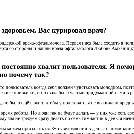
 здоровьем. Вас курировал врач?
оддержкой врача-офтальмолога. Первая идея была сходить в полик
перта со стороны и нашли врача-офтальмолога Любовь Амханицк
 постоянно хвалит пользователя. Я помо
но почему так?
что пользователь всегда себя должен чувствовать молодцом, поэ
лезные привычки, и похвала была частью придуманной нами в р
 но было ещё важно, чтобы у пользователя не возникали вредн
ремя работы. Но люди так не будут делать — у них уже есть сво
тому мы не требуем сразу делать по семь гимнастик в день, а нач
ий мы можем присылать по 3−5 уведомлений в день с напоминан
 боремся так: отслеживаем, какие уведомления пользователь игн