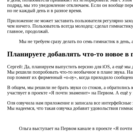
подряд, мы это уведомление отключаем. Если он вообще пере
но не каждый день и в разное время.
Приложение не может заставить пользователя регулярно заход
чем ничего. Пользователь всегда молодец: сделал гимнасти
главное, продолжай.
Мы не требуем сразу делать по семь гимнастик в день,
Планируете добавлять что-то новое в
Сергей: Да, планируем выпустить версию для iOS, а ещё мы д
Мы решили попробовать что-то необычное в плане звука. Нам
пор помнят их фирменный «о-оу», когда приходило сообщени
В общем, мы решили не брать звуки со стоков, а обратились
участвует в проекте «Я почти знаменит» на Первом. А ещё у
Оля озвучила нам приложение и записала все интерфейсные з
Мы надеемся, что такая озвучка добавит удовольствия гимна
Ольга выступает на Первом канале в проекте «Я почти