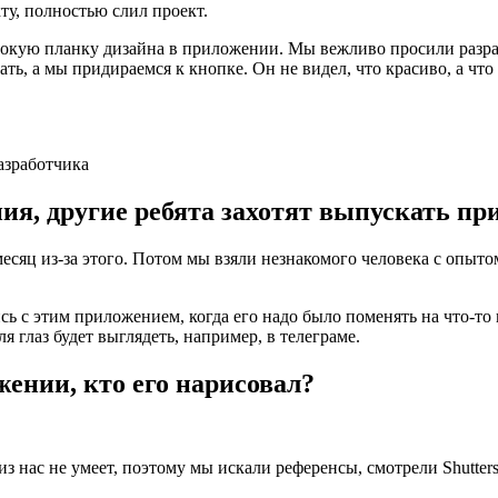
ту, полностью слил проект.
сокую планку дизайна в приложении. Мы вежливо просили разраб
ь, а мы придираемся к кнопке. Он не видел, что красиво, а что 
азработчика
ия, другие ребята захотят выпускать пр
месяц из-за этого. Потом мы взяли незнакомого человека с опыто
 с этим приложением, когда его надо было поменять на что-то п
я глаз будет выглядеть, например, в телеграме.
жении, кто его нарисовал?
з нас не умеет, поэтому мы искали референсы, смотрели Shutter