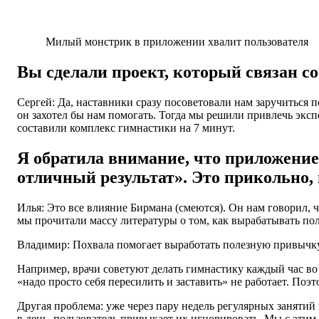
Милый монстрик в приложении хвалит пользователя
Вы сделали проект, который связан со
Сергей: Да, наставники сразу посоветовали нам заручиться п
он захотел бы нам помогать. Тогда мы решили привлечь экс
составили комплекс гимнастики на 7 минут.
Я обратила внимание, что приложение
отличный результат». Это прикольно, 
Илья: Это все влияние Бирмана (смеются). Он нам говорил, 
мы прочитали массу литературы о том, как вырабатывать по
Владимир: Похвала помогает выработать полезную привычку,
Например, врачи советуют делать гимнастику каждый час во в
«надо просто себя пересилить и заставить» не работает. Поэ
Другая проблема: уже через пару недель регулярных занят
в день, пользователь привыкает их игнорировать. Мы с этим