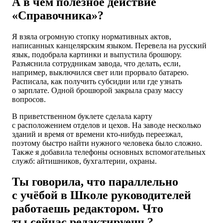
А в чём полезное действие
«Справочника»?
Я взяла огромную стопку нормативных актов,
написанных канцелярским языком. Перевела на русский
язык, подобрала картинки и выпустила брошюру.
Разъяснила сотрудникам завода, что делать, если,
например, выключился свет или прорвало батарею.
Расписала, как получить субсидии или где узнать
о зарплате. Одной брошюрой закрыла сразу массу
вопросов.
В приветственном буклете сделала карту
с расположением отделов и цехов. На заводе несколько
зданий и время от времени кто-нибудь переезжал,
поэтому быстро найти нужного человека было сложно.
Также я добавила телефоны основных вспомогательных
служб: айтишников, бухгалтерии, охраны.
Ты говорила, что параллельно
с учёбой в Школе руководителей
работаешь редактором. Что
ты сейчас редактируешь?