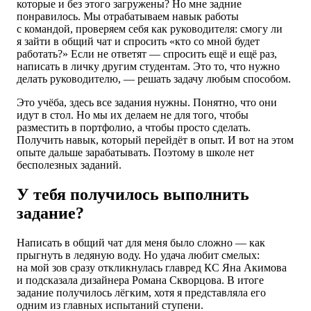
которые и без этого загружены? Но мне задние
понравилось. Мы отрабатываем навык работы
с командой, проверяем себя как руководителя: смогу ли
я зайти в общий чат и спросить «кто со мной будет
работать?» Если не ответят — спросить ещё и ещё раз,
написать в личку другим студентам. Это то, что нужно
делать руководителю, — решать задачу любым способом.
Это учёба, здесь все задания нужны. Понятно, что они
идут в стол. Но мы их делаем не для того, чтобы
разместить в портфолио, а чтобы просто сделать.
Получить навык, который перейдёт в опыт. И вот на этом
опыте дальше зарабатывать. Поэтому в школе нет
бесполезных заданий.
У тебя получилось выполнить
задание?
Написать в общий чат для меня было сложно — как
прыгнуть в ледяную воду. Но удача любит смелых:
на мой зов сразу откликнулась главред КС Яна Акимова
и подсказала дизайнера Романа Скворцова. В итоге
задание получилось лёгким, хотя я представляла его
одним из главных испытаний ступени.