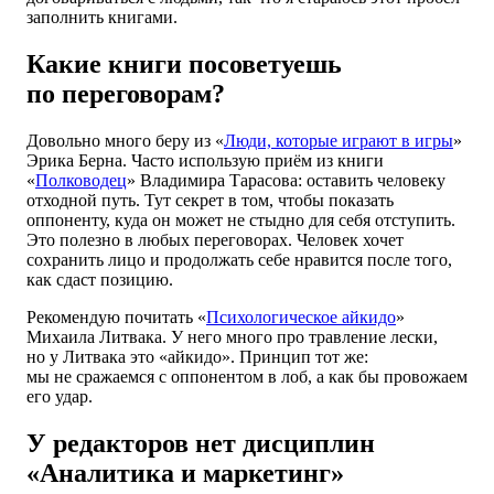
заполнить книгами.
Какие книги посоветуешь
по переговорам?
Довольно много беру из «
Люди, которые играют в игры
»
Эрика Берна. Часто использую приём из книги
«
Полководец
» Владимира Тарасова: оставить человеку
отходной путь. Тут секрет в том, чтобы показать
оппоненту, куда он может не стыдно для себя отступить.
Это полезно в любых переговорах. Человек хочет
сохранить лицо и продолжать себе нравится после того,
как сдаст позицию.
Рекомендую почитать «
Психологическое айкидо
»
Михаила Литвака. У него много про травление лески,
но у Литвака это «айкидо». Принцип тот же:
мы не сражаемся с оппонентом в лоб, а как бы провожаем
его удар.
У редакторов нет дисциплин
«Аналитика и маркетинг»