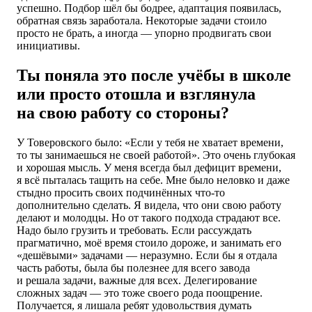
успешно. Подбор шёл бы бодрее, адаптация появилась,
обратная связь заработала. Некоторые задачи стоило
просто не брать, а иногда — упорно продвигать свои
инициативы.
Ты поняла это после учёбы в школе
или просто отошла и взглянула
на свою работу со стороны?
У Товеровского было: «Если у тебя не хватает времени,
то ты занимаешься не своей работой». Это очень глубокая
и хорошая мысль. У меня всегда был дефицит времени,
я всё пыталась тащить на себе. Мне было неловко и даже
стыдно просить своих подчинённых что-то
дополнительно сделать. Я видела, что они свою работу
делают и молодцы. Но от такого подхода страдают все.
Надо было грузить и требовать. Если рассуждать
прагматично, моё время стоило дороже, и занимать его
«дешёвыми» задачами — неразумно. Если бы я отдала
часть работы, была бы полезнее для всего завода
и решала задачи, важные для всех. Делегирование
сложных задач — это тоже своего рода поощрение.
Получается, я лишала ребят удовольствия думать