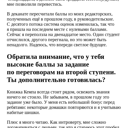
мне позволили перевестись.
В деканате пересчитали баллы из моих редакторских,
полученных ещё в прошлом году, в руководительские.
С десятого потока система оценок изменилась, так что
я пришла на последнем месте с нулевыми баллами.
Сейчас я переползла на двенадцатое место. Один студент
отчислился, другого перегнала, но это может быть
ненадолго. Надеюсь, что впереди светлое будущее.
Обратила внимание, что у тебя
высокие баллы за задание
по переговорам на второй ступени.
Ты дополнительно готовилась?
Книжка Кемпа всегда стоит рядом, освежить знания
ничего не стоило. Не забываем, в прошлом году это
задание уже было. У меня есть небольшой бонус перед
ребятами: некоторые домашки повторяются и я учитываю
набитые шишки.
Плюс я много читаю. Как интроверту, мне сложно
договариваться с людьми, так что я стараюсь этот пробел