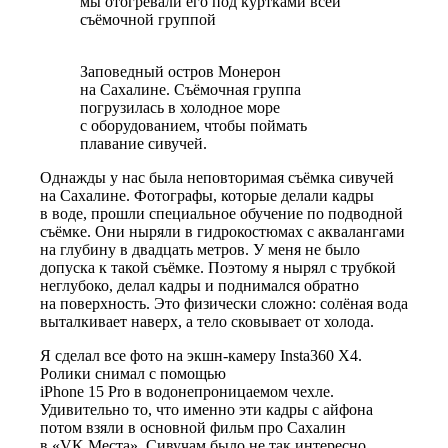
мы отогревали
его под куртками
всей
съёмочной группой
Заповедный остров Монерон
на Сахалине. Съёмочная группа
погрузилась в холодное море
с оборудованием, чтобы поймать
плавание сивучей.
Однажды у нас была неповторимая съёмка сивучей
на Сахалине. Фотографы, которые делали кадры
в воде, прошли специальное обучение по подводной
съёмке. Они ныряли в гидрокостюмах с аквалангами
на глубину в двадцать метров. У меня не было
допуска к такой съёмке. Поэтому я нырял с трубкой
неглубоко, делал кадры и поднимался обратно
на поверхность. Это физически сложно: солёная вода
выталкивает наверх, а тело сковывает от холода.
Я сделал все фото на экшн-камеру Insta360 Х4.
Ролики снимал с помощью
iPhone 15 Pro в водонепроницаемом
чехле.
Удивительно то, что именно эти кадры с айфона
потом взяли в основной фильм про Сахалин
в «VK Места». Сивучам было не так интересно