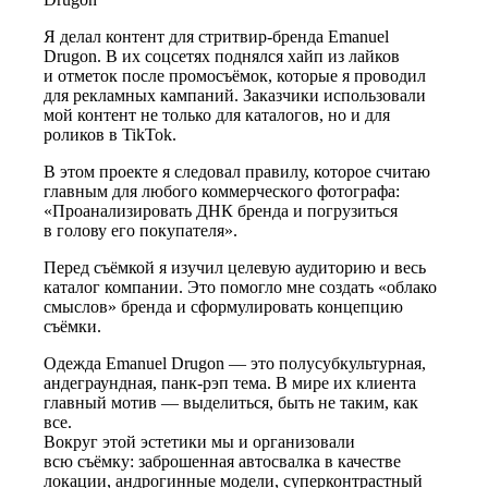
Я делал контент для стритвир-бренда Emanuel
Drugon. В их соцсетях поднялся хайп из лайков
и отметок после промосъёмок, которые я проводил
для рекламных кампаний. Заказчики использовали
мой контент не только для каталогов, но и для
роликов в TikTok.
В этом проекте я следовал правилу, которое считаю
главным для любого коммерческого фотографа:
«Проанализировать ДНК бренда и погрузиться
в голову его покупателя».
Перед съёмкой я изучил целевую аудиторию и весь
каталог компании. Это помогло
мне создать
«облако
смыслов» бренда и сформулировать концепцию
съёмки.
Одежда Emanuel Drugon — это полусубкультурная,
андеграундная, панк-рэп тема. В мире их клиента
главный мотив — выделиться, быть не таким, как
все.
Вокруг этой эстетики мы и организовали
всю съёмку
: заброшенная автосвалка в качестве
локации, андрогинные модели, суперконтрастный