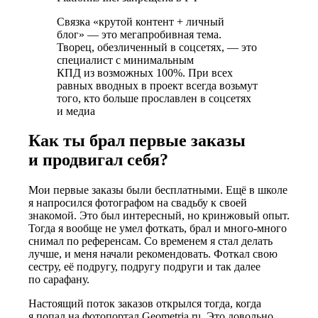
Связка «крутой контент + личный
блог» — это мегапробивная тема.
Творец, обезличенный в соцсетях, — это
специалист с минимальным
КПД из возможных 100%
. При всех
равных вводных в проект всегда возьмут
того, кто больше прославлен в соцсетях
и медиа
Как ты брал первые заказы
и продвигал себя?
Мои первые заказы были бесплатными.
Ещё в школе
я напросился фотографом на свадьбу к своей
знакомой. Это был интересный, но кринжовый опыт.
Тогда я вообще не умел фоткать, брал и много-много
снимал по референсам. Со временем я стал делать
лучше, и меня начали рекомендовать. Фоткал свою
сестру, её подругу, подругу подруги и так далее
по сарафану.
Настоящий поток заказов открылся тогда, когда
я попал на фотопортал Geometria.ru.
Это довольно