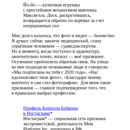
Йо-йо — культовая игрушка
с простейшим механизмом маятника
Максвелла. Диск, раскрутившись,
возвращается обратно по верёвке за счет
инерционных сил
Мне долго казалось, что фото и видео — баловство.
Я думал: сейчас закончу медицинский, стану
серьёзным человеком — судмедэкспертом.
Но к моменту, когда поступил в ординатуру,
окончательно понял, визуал — моё призвание.
Осознание приблизила обратная связь. На улице
ко мне подходили незнакомые люди и говорили:
«Мы подписаны на тебя
с 2020 года»
, «Нас
вдохновляют твои фото», «Благодаря твоему
контенту я сам стал фотографом». Для меня такие
признания — главное подтверждение того, что
я правильно выбрал профессию.
Профиль Кирилла Бобкина
в Инстаграме
*
Инстаграм* — социальная сеть признана
экстремистской, деятельность Meta
Platforms Inc. запрещена в РФ