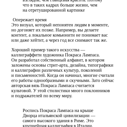
что в таких кадрах больше жизни, чем
на отретушированной картинке
Опережает время
Это визуал, который непонятен людям в моменте,
но догоняет их позже. Например, вы делаете
контент, а локальное комьюнити не понимает вас
или даже хейтит, а через
год все снимают
так же.
Хороший пример такого искусства —
каллиграффити художника Покраса Лампаса.
Он разработал собственный алфавит, в котором
заложены основы стрит-арта, дизайна, типографики
и каллиграфии различных культур, поколений
и письменностей. Когда он начинал, многие считали
его работы однообразными и скучными. Зато сейчас
авторская вязь Покраса Лампаса считается
культовой. У этой стилистики много поклонников
и подражателей по всему миру.
Роспись Покраса Лампаса на крыше
Дворца итальянской цивилизации —
самого высокого здания в Риме. Это
крупнейшая каллиграфия в Италии,