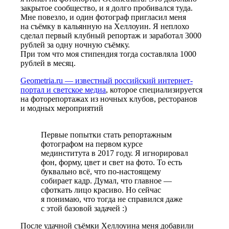
закрытое сообщество, и я долго пробивался туда.
Мне повезло, и один фотограф пригласил меня
на съёмку в кальянную на Хеллоуин. Я неплохо
сделал первый клубный репортаж и заработал 3000
рублей за одну ночную съёмку.
При том что моя стипендия
тогда составляла 1000
рублей в месяц.
Geometria.ru — известный российский интернет-
портал и светское медиа
, которое специализируется
на фоторепортажах из ночных клубов, ресторанов
и модных мероприятий
Первые попытки стать репортажным
фотографом на первом курсе
мединститута в 2017 году. Я игнорировал
фон, форму, цвет и свет на фото. То есть
буквально всё, что по-настоящему
собирает кадр. Думал, что главное —
сфоткать лицо красиво. Но сейчас
я понимаю, что тогда не справился даже
с этой базовой задачей :)
После удачной съёмки Хеллоуина меня добавили