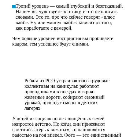
Третий уровень — самый глубокий и безотказный.
На нём вы чувствуете эстетику,
и это не описать
словами.
Это то, про что сейчас
говорят «плюс
вайб». Ну или «минус вайб»: зависит от того,
как поработаете
с камерой.
Чем больше уровней восприятия вы пробиваете
кадром, тем успешнее будут снимки.
Ребята из РСО устраиваются в трудовые
коллективы на каникулы: работают
проводниками в поездах и строят
железные дороги, собирают сезонный
урожай, проводят смены в детских
лагерях
У детей из социально незащищённых семей
непростое детство. Но когда они приезжают
в летний лагерь к вожатым, то наполняются
радостью на год вперёд. Фото —
это единственный