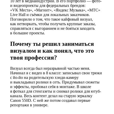
10 лет в медиаиндустрии
.
В его портфолио
— фото-
и видеопроекты для федеральных брендов:
«VK Места», «Магнит», «Яндекс Музыка», «МТС»
Live Hall и съёмки
для локальных
заказчиков.
Поговорили о том, что такое кайфовый визуал,
как нетворкать,
чтобы получать крупные заказы,
справляться с выгоранием и не бояться заходить
в большие проекты.
Почему ты решил заниматься
визуалом
и как понял
, что это
твоя профессия?
Визуал всегда был неразрывной частью меня.
Начинал я с видео в 8 классе: записывал свои трюки
с йо-йо на родительскую хэнди-камеру
и выкладывал ролики в сеть. Придумывал сюжеты
и эффекты, пробовал себя в монтаже. В школе
я фоткал для стенгазеты и снимал ролики для ютуб-
канала. Весь контент делал на старую зеркалку
Canon 550D. С ней же потом создавал первые
репортажи в универе.