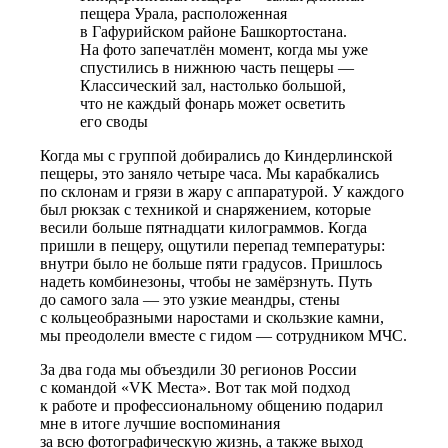
пещера Урала, расположенная
в Гафурийском районе Башкортостана.
На фото запечатлён момент, когда мы уже
спустились в нижнюю часть пещеры —
Классический зал, настолько большой,
что не каждый фонарь может осветить
его своды
Когда мы с группой добирались до Киндерлинской
пещеры, это заняло четыре часа. Мы карабкались
по склонам и грязи в жару с аппаратурой. У каждого
был рюкзак с техникой и снаряжением, которые
весили больше пятнадцати килограммов. Когда
пришли в пещеру, ощутили перепад температуры:
внутри было не больше пяти градусов. Пришлось
надеть комбинезоны, чтобы не замёрзнуть. Путь
до самого зала — это узкие меандры, стены
с кольцеобразными наростами и скользкие камни,
мы преодолели вместе с гидом — сотрудником МЧС.
За два года мы объездили 30 регионов России
с командой «VK Места». Вот так мой подход
к работе и профессиональному общению подарил
мне в итоге лучшие воспоминания
за всю фотографическую
жизнь, а также выход