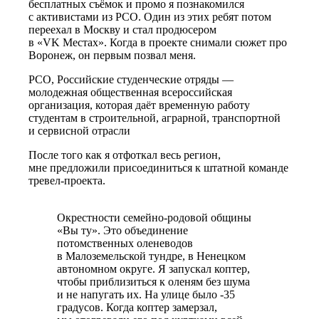
бесплатных съёмок и промо я познакомился
с активистами из РСО. Один из этих ребят потом
переехал в Москву и стал продюсером
в «VK Местах». Когда в проекте снимали сюжет про
Воронеж, он первым позвал меня.
РСО, Российские студенческие отряды —
молодежная общественная всероссийская
организация, которая даёт временную работу
студентам в строительной, аграрной, транспортной
и сервисной отрасли
После того как я отфоткал весь регион,
мне предложили
присоединиться к штатной команде
тревел-проекта.
Окрестности семейно-родовой общины
«Вы ту».
Это объединение
потомственных оленеводов
в Малоземельской тундре, в Ненецком
автономном округе. Я запускал коптер,
чтобы приблизиться к оленям без шума
и не напугать их. На улице было -35
градусов. Когда коптер замерзал,