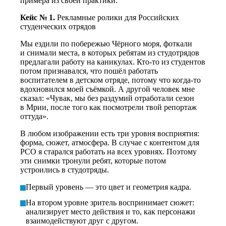
примера из своей практики.
Кейс № 1.
Рекламные ролики для Российских
студенческих отрядов
Мы ездили по побережью Чёрного моря, фоткали
и снимали места, в которых ребятам из студотрядов
предлагали работу на каникулах. Кто-то из студентов
потом признавался,
что пошёл
работать
воспитателем в детском отряде, потому что когда-то
вдохновился моей съёмкой. А другой человек мне
сказал: «Чувак, мы без раздумий отработали сезон
в Мрии, после того как посмотрели твой репортаж
оттуда».
В любом изображении есть три уровня восприятия:
форма, сюжет, атмосфера. В случае с контентом для
РСО я старался работать на всех уровнях. Поэтому
эти снимки тронули ребят, которые потом
устроились в студотряды.
Первый уровень — это цвет и геометрия кадра.
На втором уровне зритель воспринимает сюжет:
анализирует место действия
и то, как персонажи
взаимодействуют друг с другом.