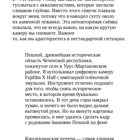
тусоваться с аквалангистами, которые заплыли
слишком глубоко. Вместо этого сивучи плавали
вокруг меня, потому что я наводил суету около
их каменной лежанки.
Эта неповторимая
съёмка
показала, что не всегда важно, на какую крутую
камеру вы снимаете. Важнее
то, как вы адаптируетесь
в нестандартной ситуации.
Пешхой, древнейшая историческая
область Чеченской республики,
покинутое село в Урус-Мартановском
районе. Я использовал цифровую камеру
Fujifilm X Half с имитацией плёночной
эмульсии. Инструмент отлично подошёл
для того, чтобы снять историческое
место, в котором время буквально
остановилось. В тот день горы накрыл
туман, и ничего не было видно дальше
вытянутой руки. Но на минуту картинка
проявилась, и мне удалось сделать кадр
с родовыми башнями Пешхой на фоне
Киндерлинская пещера — самая длинная