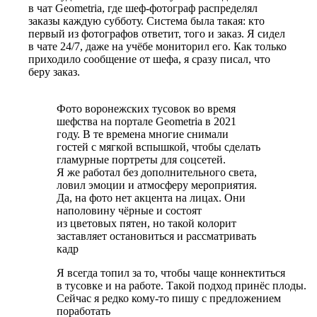
в чат Geometria, где шеф-фотограф распределял
заказы каждую субботу. Система была такая: кто
первый из фотографов ответит, того и заказ. Я сидел
в чате 24/7, даже на учёбе мониторил его. Как только
приходило сообщение от шефа, я сразу писал, что
беру заказ.
Фото воронежских тусовок во время
шефства на портале Geometria в 2021
году. В те времена многие снимали
гостей с мягкой вспышкой, чтобы сделать
гламурные портреты для соцсетей.
Я же работал без дополнительного света,
ловил эмоции и атмосферу мероприятия.
Да, на фото нет акцента на лицах. Они
наполовину чёрные и состоят
из цветовых пятен, но такой колорит
заставляет остановиться и рассматривать
кадр
Я всегда топил за то, чтобы чаще коннектиться
в тусовке и на работе. Такой подход принёс плоды.
Сейчас я редко кому-то пишу с предложением
поработать