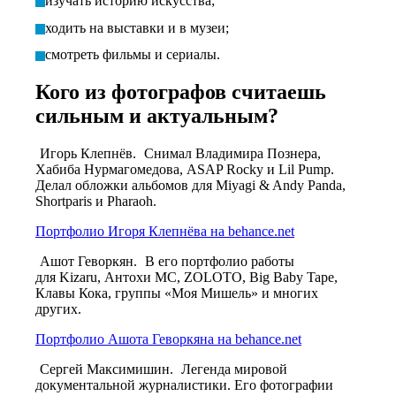
изучать историю искусства;
ходить на выставки и в музеи;
смотреть фильмы и сериалы.
Кого из фотографов считаешь
сильным и актуальным?
Игорь Клепнёв.
Снимал Владимира Познера,
Хабиба Нурмагомедова, ASAP Rocky и Lil Pump.
Делал обложки альбомов для Miyagi & Andy Panda,
Shortparis и Pharaoh.
Портфолио Игоря Клепнёва на behance.net
Ашот Геворкян.
В его портфолио работы
для Kizaru
, Антохи МС, ZOLOTO, Big Baby Tape,
Клавы Кока, группы «Моя Мишель» и многих
других.
Портфолио Ашота Геворкяна на behance.net
Сергей Максимишин.
Легенда мировой
документальной журналистики. Его фотографии