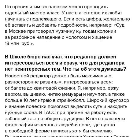
По правильным заголовкам можно проводить
отдельный мастер-класс. У нас в агентстве их любят
начинать с подлежащего. Если есть цифра, желательно
её вставить и добавить подробности, например: «Суд
в Москве приговорил мужчину кم годам колонии
за разбойное нападение с молотком и хищение
18 млн руб.».
В Школе бюро нас учат, что редактор должен
интересоваться всем и сразу, что для редактора
нет неинтересных тем. Что ты об этом думаешь?
Новостной редактор должен быть максимально
разносторонне развитым, интересоваться всем:
от балета до квантовой физики. Я, например, езжу
верхом, вышиваю, читаю мемуары и научпоп, а также
больше 10 лет играю в страйк-болл. Широкий кругозор
и знание повестки помогают выделять суть и находить
нужные слова. В ТАСС при приёме на работу есть
забавный тест на общую эрудицию. В него включены
фотографии известных людей и поле, где нужно
в свободной форме написать хотя бы фамилию.
Вы помните, как выглядят аятолла Хаменеи или Энтони