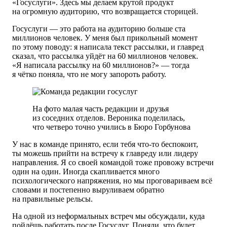
«Госуслуги». Здесь мы делаем крутой продукт
на огромную аудиторию, что возвращается сторицей.
Госуслуги — это работа на аудиторию больше ста
миллионов человек. У меня был прикольный момент
по этому поводу: я написала текст рассылки, и главред
сказал, что рассылка уйдёт на 60 миллионов человек.
«Я написала рассылку на 60 миллионов?» — тогда
я чётко поняла, что не могу запороть работу.
На фото малая часть редакции и друзья
из соседних отделов. Вероника поделилась,
что четверо точно учились в Бюро Горбунова
У нас в команде принято, если тебя что-то беспокоит,
ты можешь прийти на встречу к главреду или лидеру
направления. Я со своей командой тоже провожу встречи
один на один. Иногда скапливается много
психологического напряжения, но мы проговариваем всё
словами и постепенно выруливаем обратно
на правильные рельсы.
На одной из неформальных встреч мы обсуждали, куда
пойдёшь работать после Госуслуг. Поняли, что будет