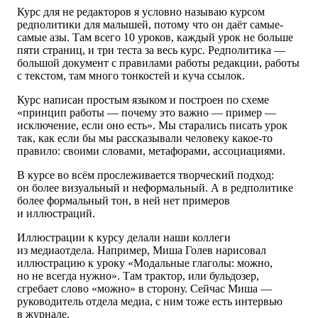
Курс для не редакторов я условно называю курсом
редполитики для малышей, потому что он даёт самые-
самые азы. Там всего
10 уроков,
каждый урок не больше
пяти страниц, и три теста за весь курс. Редполитика —
большой документ с правилами работы редакции, работы
с текстом, там много тонкостей и куча ссылок.
Курс написан простым языком и построен по схеме
«принцип работы — почему это важно — пример —
исключение, если оно есть». Мы старались писать урок
так, как если бы мы рассказывали человеку какое-то
правило: своими словами, метафорами, ассоциациями.
В курсе во всём прослеживается творческий подход:
он более визуальный и неформальный. А в редполитике
более формальный тон, в ней нет примеров
и иллюстраций.
Иллюстрации к курсу делали наши коллеги
из медиаотдела. Например, Миша Голев нарисовал
иллюстрацию к уроку «Модальные глаголы: можно,
но не всегда нужно». Там трактор, или бульдозер,
сгребает слово «можно» в сторону. Сейчас Миша —
руководитель отдела медиа, с ним тоже есть интервью
в журнале.