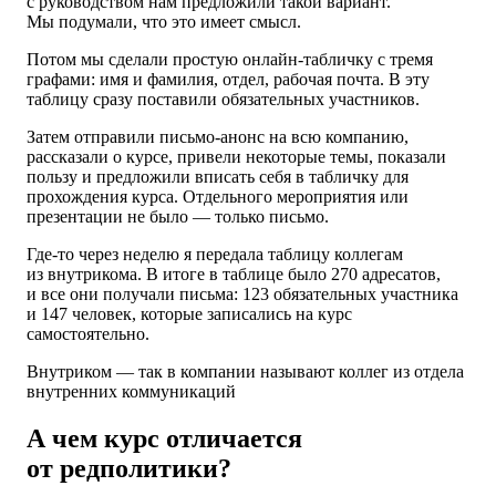
с руководством нам предложили такой вариант.
Мы подумали, что это имеет смысл.
Потом мы сделали простую онлайн-табличку с тремя
графами: имя и фамилия, отдел, рабочая почта. В эту
таблицу сразу поставили обязательных участников.
Затем отправили письмо-анонс на всю компанию,
рассказали о курсе, привели некоторые темы, показали
пользу и предложили вписать себя в табличку для
прохождения курса. Отдельного мероприятия или
презентации не было — только письмо.
Где-то через неделю я передала таблицу коллегам
из внутрикома. В итоге в таблице было
270 адресатов
,
и все они получали письма:
123 обязательных
участника
и
147 человек,
которые записались на курс
самостоятельно.
Внутриком — так
в компании
называют коллег из отдела
внутренних коммуникаций
А чем курс отличается
от редполитики?