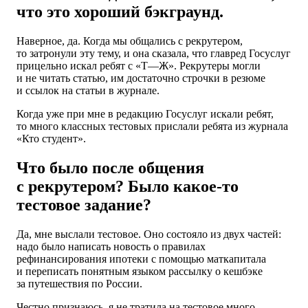
что это хороший бэкграунд.
Наверное, да. Когда мы общались с рекрутером,
то затронули эту тему, и она сказала, что главред Госуслуг
прицельно искал ребят с «Т—Ж». Рекрутеры могли
и не читать статью, им достаточно строчки в резюме
и ссылок на статьи в журнале.
Когда уже при мне в редакцию Госуслуг искали ребят,
то много классных тестовых прислали ребята из журнала
«Кто студент».
Что было после общения
с рекрутером? Было какое-то
тестовое задание?
Да, мне выслали тестовое. Оно состояло из двух частей:
надо было написать новость о правилах
рефинансирования ипотеки с помощью маткапитала
и переписать понятным языком рассылку о кешбэке
за путешествия по России.
Честно признаюсь, я не тратила на тестовое много