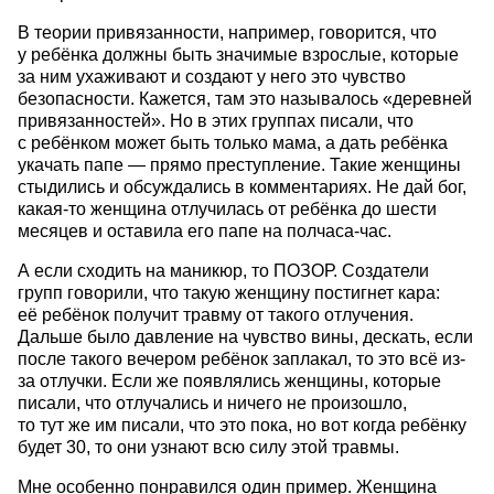
В теории привязанности, например, говорится, что
у ребёнка должны быть значимые взрослые, которые
за ним ухаживают и создают у него это чувство
безопасности. Кажется, там это называлось «деревней
привязанностей». Но в этих группах писали, что
с ребёнком может быть только мама, а дать ребёнка
укачать папе — прямо преступление. Такие женщины
стыдились и обсуждались в комментариях. Не дай бог,
какая-то женщина отлучилась от ребёнка до шести
месяцев и оставила его папе на полчаса-час.
А если сходить на маникюр, то ПОЗОР. Создатели
групп говорили, что такую женщину постигнет кара:
её ребёнок получит травму от такого отлучения.
Дальше было давление на чувство вины, дескать, если
после такого вечером ребёнок заплакал, то это всё из-
за отлучки. Если же появлялись женщины, которые
писали, что отлучались и ничего не произошло,
то тут же им писали, что это пока, но вот когда ребёнку
будет 30, то они узнают всю силу этой травмы.
Мне особенно понравился один пример. Женщина