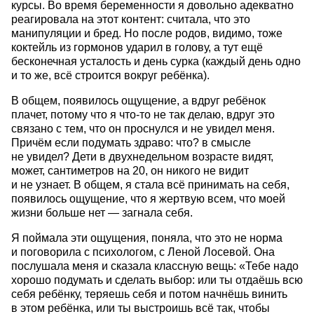
курсы. Во время беременности я довольно адекватно
реагировала на этот контент: считала, что это
манипуляции и бред. Но после родов, видимо, тоже
коктейль из гормонов ударил в голову, а тут ещё
бесконечная усталость и день сурка (каждый день одно
и то же, всё строится вокруг ребёнка).
В общем, появилось ощущение, а вдруг ребёнок
плачет, потому что я что-то не так делаю, вдруг это
связано с тем, что он проснулся и не увидел меня.
Причём если подумать здраво: что? в смысле
не увидел? Дети в двухнедельном возрасте видят,
может, сантиметров на 20, он никого не видит
и не узнает. В общем, я стала всё принимать на себя,
появилось ощущение, что я жертвую всем, что моей
жизни больше нет — загнала себя.
Я поймала эти ощущения, поняла, что это не норма
и поговорила с психологом, с Леной Лосевой. Она
послушала меня и сказала классную вещь: «Тебе надо
хорошо подумать и сделать выбор: или ты отдаёшь всю
себя ребёнку, теряешь себя и потом начнёшь винить
в этом ребёнка, или ты выстроишь всё так, чтобы