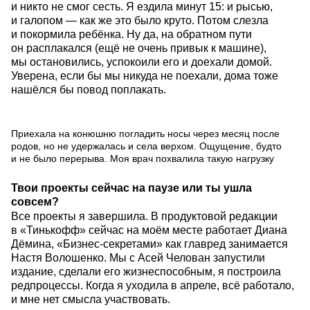
и никто не смог сесть. Я ездила минут 15: и рысью,
и галопом — как же это было круто. Потом слезла
и покормила ребёнка. Ну да, на обратном пути
он расплакался (ещё не очень привык к машине),
мы остановились, успокоили его и доехали домой.
Уверена, если бы мы никуда не поехали, дома тоже
нашёлся бы повод поплакать.
Приехала на конюшню погладить носы через месяц после
родов, но не удержалась и села верхом. Ощущение, будто
и не было перерыва. Моя врач похвалила такую нагрузку
Твои проекты сейчас на паузе или ты ушла
совсем?
Все проекты я завершила. В продуктовой редакции
в «Тинькофф» сейчас на моём месте работает Диана
Дёмина, «Бизнес-секретами» как главред занимается
Настя Волошенко. Мы с Асей Челован запустили
издание, сделали его жизнеспособным, я построила
редпроцессы. Когда я уходила в апреле, всё работало,
и мне нет смысла участвовать.