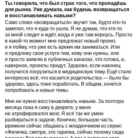
Ты говорила, что был страх того, что пропадёшь
для рынка. Уже думала, как будешь возвращаться
и восстанавливать навыки?
Само слово «возвращаться» звучит так, будто кто-то
заметил, что я куда-то ушла. Я не думаю, что кто-то
за мной следит и ждёт, когда я уже там вернусь. Просто
в какой-то момент мне предложат новый проект,
и я пойму, что уже есть время им заниматься. Или
я предложу свои услуги тем, кому они нужны, или
я просто заявлю в публичных каналах, что готова, и,
наверное, проекты придут. Здорово, если наконец
получится погрузиться в медицинскую тему. Ещё стало
интересно всё, что касается родительства — было бы
здорово, здесь тоже поработать. В общем, хочется
попробовать и новые темы.
Мне не нужно восстанавливать навыки. За полтора
месяца пока я сижу в декрете, у меня
не атрофировался мозг. Я всё так же умею
разбираться в задаче. Конечно, большую часть
времени сейчас общаюсь с младенчиком из серии:
«Филечка, смотри, это тарелка, сейчас положу сюда