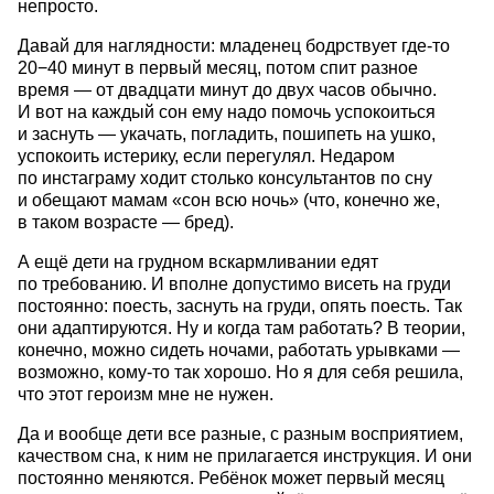
непросто.
Давай для наглядности: младенец бодрствует где-то
20−40 минут в первый месяц, потом спит разное
время — от двадцати минут до двух часов обычно.
И вот на каждый сон ему надо помочь успокоиться
и заснуть — укачать, погладить, пошипеть на ушко,
успокоить истерику, если перегулял. Недаром
по инстаграму ходит столько консультантов по сну
и обещают мамам «сон всю ночь» (что, конечно же,
в таком возрасте — бред).
А ещё дети на грудном вскармливании едят
по требованию. И вполне допустимо висеть на груди
постоянно: поесть, заснуть на груди, опять поесть. Так
они адаптируются. Ну и когда там работать? В теории,
конечно, можно сидеть ночами, работать урывками —
возможно, кому-то так хорошо. Но я для себя решила,
что этот героизм мне не нужен.
Да и вообще дети все разные, с разным восприятием,
качеством сна, к ним не прилагается инструкция. И они
постоянно меняются. Ребёнок может первый месяц