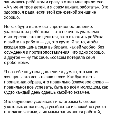
занимаюсь ребёнком и сразу в ответ мне прилетело:
«А у меня трое детей, и я сразу начала работать». Это
здорово, я рада, если этой конкретной женщине
хорошо.
Но как будто в этом есть противопоставление:
ухаживать за ребёнком — это не очень уважаемо
и интересно, это не ценится, зато отложить ребёнка
и выйти на работу — да, это круто. Я за то, чтобы
каждая женщина сама выбирала, как ей удобно, без
осуждения и противопоставления, что одно хорошо,
а другое — ну так себе, «совсем потеряла себя
с ребёнком».
Я на себе ощутила давление и думаю, что многие
женщины это испытывают тоже. Как будто есть
пропаганда образа, что правильно (ключевое слово —
правильно) всё успевать, быть во всём молодцом, как
будто каждый день сдаёшь какой-то экзамен.
Это ощущение усиливают инстаграмы блогеров,
у которых детки всегда улыбаются и спокойно гуляют
в коляске часами, а их мамы занимаются работой,