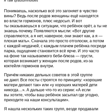
я там @autumnblues
Понимаешь, насколько всё это загоняет в чувство
вины? Ведь после родов женщины ещё находятся
во власти гормонов, плюс недосып. И вот
ты оказываешься в ситуации, что ребёнок орёт, а ты не
знаешь почему. Появляются мысли: «Вот другие
справляются, а я нет, наверное, они знают как, а я —
плохая мать». Сначала это просто отголоски, а потом
с каждой неудачей, с каждым плачем ребёнка посреди
парка, ощущение становится всё ярче. И это часто
на фоне так называемого беби-блюза — грусти,
которая возникает у женщин после родов, из-за
коктейля гормонов внутри.
Причём никаких дельных советов в этой группе
не дают. Все посты строятся по принципу: «хорошие
матери делают так» или «у хороших матерей дети
никогда…». А дальше что-то из серии: «А если
вы хотите, чтобы ваш ребёнок засыпал где угодно,
приходите на наши консультации».
Я нашла нескольких таких групп, везде продавали