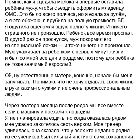
Помню, как я сцедила молока и впервые оставила
ребёнка мужу, чтобы съездить оформить младенцу
ОМС. Это было всего полчаса, но я ехала за рулём,
а я это обожаю, я врубила на полную громкость БГ,
я ощутила ошеломляющую полноту жизни. И ничего
страшного не произошло. Ребёнок всё время проспал.
В другой раз он проснулся, муж покормил его
из специальной ложки — и тоже ничего не произошло.
Муж ухаживает за ребёнком с первых минут жизни
и был со мной все дни в роддоме, поэтому для ребёнка
он тоже значимый взрослый.
Ой, ну естественные матери, конечно, начали бы меня
запугивать. Понимаю, что не хочу отдавать свою жизнь
в руки каким-то чужим и не очень профессиональным
людям.
Через полтора месяца после родов мы все вместе
сели в машину и поехали к лошадям.
Я не планировала ездить, но когда оказалась рядом
мне ужасно захотелось сесть верхом. Моя тренер
удивилась, она сказала, что у всех кто недавно родил
из её учеников был сильный инстинкт самосохранения