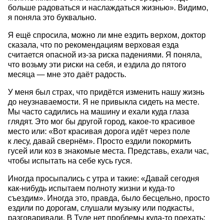
больше радоваться и наслаждаться жизнью». Видимо,
я поняла это буквально.
Я ещё спросила, можно ли мне ездить верхом, доктор
сказала, что по рекомендациям верховая езда
считается опасной из-за риска падениями. Я поняла,
что возьму эти риски на себя, и ездила до пятого
месяца — мне это даёт радость.
У меня был страх, что придётся изменить нашу жизнь
до неузнаваемости. Я не привыкла сидеть на месте.
Мы часто садились на машину и ехали куда глаза
глядят. Это мог бы другой город, какое-то красивое
место или: «Вот красивая дорога идёт через поле
к лесу, давай свернём». Просто ездили покормить
гусей или коз в знакомые места. Представь, ехали час,
чтобы испытать на себе кусь гуся.
Иногда просыпались с утра и такие: «Давай сегодня
как-нибудь испытаем полноту жизни и куда-то
съездим». Иногда это, правда, было бесцельно, просто
ездили по дорогам, слушали музыку или подкасты,
разговаривали. В Туле нет проблемы куда-то поехать: