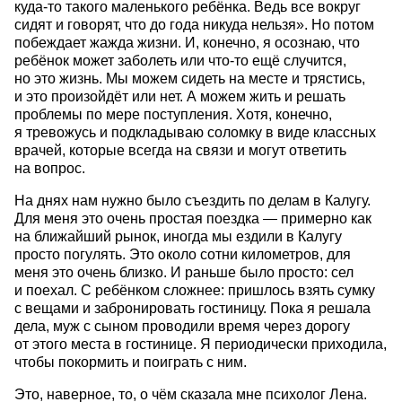
куда-то такого маленького ребёнка. Ведь все вокруг
сидят и говорят, что до года никуда нельзя». Но потом
побеждает жажда жизни. И, конечно, я осознаю, что
ребёнок может заболеть или что-то ещё случится,
но это жизнь. Мы можем сидеть на месте и трястись,
и это произойдёт или нет. А можем жить и решать
проблемы по мере поступления. Хотя, конечно,
я тревожусь и подкладываю соломку в виде классных
врачей, которые всегда на связи и могут ответить
на вопрос.
На днях нам нужно было съездить по делам в Калугу.
Для меня это очень простая поездка — примерно как
на ближайший рынок, иногда мы ездили в Калугу
просто погулять. Это около сотни километров, для
меня это очень близко. И раньше было просто: сел
и поехал. С ребёнком сложнее: пришлось взять сумку
с вещами и забронировать гостиницу. Пока я решала
дела, муж с сыном проводили время через дорогу
от этого места в гостинице. Я периодически приходила,
чтобы покормить и поиграть с ним.
Это, наверное, то, о чём сказала мне психолог Лена.