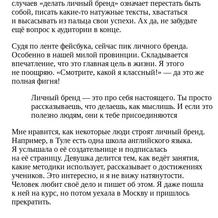
случаев «делать личный бренд» означает перестать быть
собой, писать какие-то натужные тексты, хвастаться
и высасывать из пальца свои успехи. Ах да, не забудьте
ещё вопрос к аудитории в конце.
Судя по ленте фейсбука, сейчас пик личного бренда.
Особенно в нашей милой провинции. Складывается
впечатление, что это главная цель в жизни. Я этого
не поощряю. «Смотрите, какой я классный!» — да это же
полная фигня!
Личный бренд — это про себя настоящего. Ты просто
рассказываешь, что делаешь, как мыслишь. И если это
полезно людям, они к тебе присоединяются
Мне нравится, как некоторые люди строят личный бренд.
Например, в Туле есть одна школа английского языка.
Я услышала о её создательнице и подписалась
на её страницу. Девушка делится тем, как ведёт занятия,
какие методики использует, рассказывает о достижениях
учеников. Это интересно, и я не вижу натянутости.
Человек любит своё дело и пишет об этом. Я даже пошла
к ней на курс, но потом уехала в Москву и пришлось
прекратить.