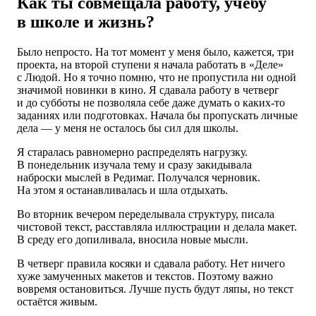
Как ты совмещала работу, учёбу
в школе и жизнь?
Было непросто. На тот момент у меня было, кажется, три
проекта, на второй ступени я начала работать в «Деле»
с Людой. Но я точно помню, что не пропустила ни одной
значимой новинки в кино. Я сдавала работу в четверг
и до субботы не позволяла себе даже думать о каких-то
заданиях или подготовках. Начала бы пропускать личные
дела — у меня не осталось бы сил для школы.
Я старалась равномерно распределять нагрузку.
В понедельник изучала тему и сразу закидывала
наброски мыслей в Редимаг. Получался черновик.
На этом я останавливалась и шла отдыхать.
Во вторник вечером переделывала структуру, писала
чистовой текст, расставляла иллюстрации и делала макет.
В среду его допиливала, вносила новые мысли.
В четверг правила косяки и сдавала работу. Нет ничего
хуже замученных макетов и текстов. Поэтому важно
вовремя остановиться. Лучше пусть будут ляпы, но текст
остаётся живым.