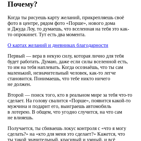
Почему?
Когда ты рисуешь карту желаний, прикрепляешь своё
фото в центре, рядом фото «Порше», нового дома
и Джуда Лоу, то думаешь, что вселенная на тебя это как-
то опрокинет. Тут есть два момента.
О картах желаний и дневниках благодарности
Первый — вера в некую силу, которая лично для тебя
будет работать. Думаю, даже если силы вселенной есть,
то им на тебя наплевать. Когда осознаёшь, что ты сам
маленький, незначительный человек, как-то легче
становится. Понимаешь, что тебе никто ничего
не должен.
Второй — поиск того, кто в реальном мире за тебя что-то
сделает. На голову свалится «Порше», появится какой-то
мужчина и подарит его, выиграешь автомобиль
в лотерею. В общем, что угодно случится, на что сам
не влияешь.
Получается, ты сбиваешь локус контроля с «что я могу
сделать?» на «кто для меня это сделает?» Кажется, что
ты такой значительный, красивый и умный, и всё