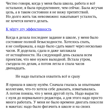
Честно говоря, когда у меня была школа, работа и всё
остальное, я была продуктивнее, чем сейчас. Была жгучая
цель, а в таком состоянии я не вижу препятствий.
Но долго жить так невозможно: накатывает усталость,
не хочется ничего делать.
К чёрту эту эффективность
Когда я делала последнее задание в школе, у меня было
состояние полной безысходности. Хотелось спать,
я не соображала, а надо было сдать макет через несколько
часов. Я доделала, сдала и даже заплакала
от истощённости. На следующий день сказала всем
проектам, что мне нужен выходной. Встала утром,
съездила по делам, а потом легла и спала часов
двенадцать.
Не надо пытаться охватить всё и сразу
Я пришла в школу нулём. Сначала гналась за опытными
коллегами, что-то хотела себе доказать, изматывалась.
А потом поняла, что у меня другой путь. Надо вырасти
с нуля до нормального редактора, а для этого надо просто
много работать. У меня не было времени двигать пиксели
в макетах: надо было фигачить в школе и на своих