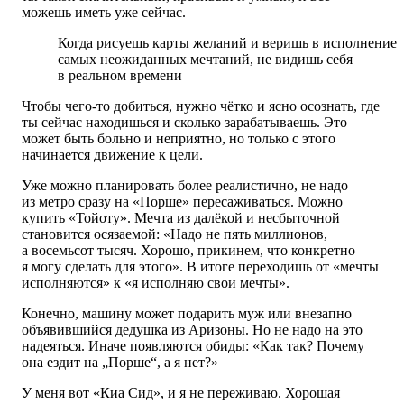
можешь иметь уже сейчас.
Когда рисуешь карты желаний и веришь в исполнение
самых неожиданных мечтаний, не видишь себя
в реальном времени
Чтобы чего-то добиться, нужно чётко и ясно осознать, где
ты сейчас находишься и сколько зарабатываешь. Это
может быть больно и неприятно, но только с этого
начинается движение к цели.
Уже можно планировать более реалистично, не надо
из метро сразу на «Порше» пересаживаться. Можно
купить «Тойоту». Мечта из далёкой и несбыточной
становится осязаемой: «Надо не пять миллионов,
а восемьсот тысяч. Хорошо, прикинем, что конкретно
я могу сделать для этого». В итоге переходишь от «мечты
исполняются» к «я исполняю свои мечты».
Конечно, машину может подарить муж или внезапно
объявившийся дедушка из Аризоны. Но не надо на это
надеяться. Иначе появляются обиды: «Как так? Почему
она ездит на „Порше“, а я нет?»
У меня вот «Киа Сид», и я не переживаю. Хорошая