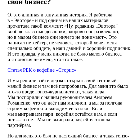
свой бизнес?
О, это длинная и запутанная история. Я работала
в «Эвоторе» и под одним из наших материалов
прочитала такой коммент: «Ну, редакция „Эвотора“
вообще классные девчонки, здорово нас развлекают,
но в малом бизнесе они ничего не понимают». Это
написал не хейтер, не человек, который хочет меня
специально обидеть, а наш давний и хороший подписчик.
И это правда, у меня никогда не было малого бизнеса
и я понятия не имею, что это такое.
Статья РБК о кофейне «Сторис»
И мы решили зайти дерзко: открыть свой тестовый
малый бизнес и там всё попробовать. Для меня это было
что-то вроде гонзо-журналистики, такая игра.
Мы поспорили с нашим руководителем Андреем
Романенко, что он даёт нам миллион, а мы за полгода
строим кофейню и выводим её в плюс. Если
мы выигрываем пари, кофейня остаётся нам, а если
нет — то нет. Мы не выиграли, кофейня отошла
партнёрам.
Но для меня это был не настоящий бизнес, а такая гонзо-