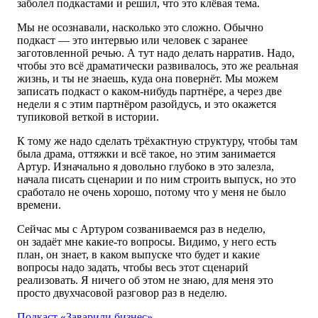
заболел подкастами и решил, что это клёвая тема.
Мы не осознавали, насколько это сложно. Обычно
подкаст — это интервью или человек с заранее
заготовленной речью. А тут надо делать нарратив. Надо,
чтобы это всё драматически развивалось, это же реальная
жизнь, и ты не знаешь, куда она повернёт. Мы можем
записать подкаст о каком-нибудь партнёре, а через две
недели я с этим партнёром разойдусь, и это окажется
тупиковой веткой в истории.
К тому же надо сделать трёхактную структуру, чтобы там
была драма, оттяжки и всё такое, но этим занимается
Артур. Изначально я довольно глубоко в это залезла,
начала писать сценарии и по ним строить выпуск, но это
сработало не очень хорошо, потому что у меня
не было
времени.
Сейчас мы с Артуром созваниваемся раз в неделю,
он задаёт мне какие-то вопросы. Видимо, у него есть
план, он знает, в каком выпуске что будет и какие
вопросы надо задать, чтобы весь этот сценарий
реализовать. Я ничего об этом не знаю, для меня это
просто двухчасовой разговор раз в неделю.
Подкаст «Заварили бизнес»