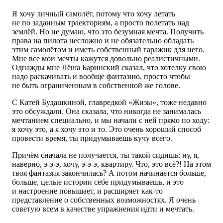
Я хочу личный самолёт, потому что хочу летать
не по заданным траекториям, а просто полетать над
землёй. Но не думаю, что это безумная мечта. Получить
права на пилота несложно и не обязательно обладать
этим самолётом и иметь собственный гаражик для него.
Мне все мои мечты кажутся довольно реалистичными.
Однажды мне Лёша Баринский сказал, что хотелку свою
надо раскачивать и вообще фантазию, просто чтобы
не быть ограниченным в собственной же голове.
С Катей Будашкиной, главредкой «Жизы», тоже недавно
это обсуждали. Она сказала, что никогда не занималась
мечтанием специально, и мы начали с ней прямо по ходу:
я хочу это, а я хочу это и то. Это очень хороший способ
провести время, ты придумываешь кучу всего.
Причём сначала не получается, ты такой сидишь: ну, я,
наверно, э-э-э, хочу, э-э-э, квартиру. Что, это всё?! На этом
твоя фантазия закончилась? А потом начинается больше,
больше, целые истории себе придумываешь, и это
и настроение повышает, и расширяет как-то
представление о собственных возможностях. Я очень
советую всем в качестве упражнения идти и мечтать.