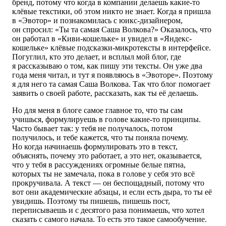
бренд, потому что когда в компании делаешь какие-то
клёвые текстики, об этом никто не знает. Когда я пришла
в «Эвотор» и познакомилась с юикс-дизайнером,
он спросил: «Ты та самая Саша Волкова?» Оказалось, что
он работал в «Киви-кошельке» и увидел в «Яндекс-
кошельке» клёвые подсказки-микротексты в интерфейсе.
Погуглил, кто это делает, и всплыл мой блог, где
я рассказываю о том, как пишу эти тексты. Он уже два
года меня читал, и тут я появляюсь в «Эвоторе». Поэтому
я для него та самая Саша Волкова. Так что блог помогает
заявить о своей работе, рассказать, как ты её делаешь.
Но для меня в блоге самое главное то, что ты сам
учишься, формулируешь в голове какие-то принципы.
Часто бывает так: у тебя не получалось, потом
получилось, и тебе кажется, что ты поняла почему.
Но когда начинаешь формулировать это в текст,
объяснять, почему это работает, а это нет, оказывается,
что у тебя в рассуждениях огромные белые пятна,
которых ты не замечала, пока в голове у себя это всё
прокручивала. А текст — он беспощадный, потому что
вот они академические абзацы, и если есть дыра, то ты её
увидишь. Поэтому ты пишешь, пишешь пост,
переписываешь и с десятого раза понимаешь, что хотел
сказать с самого начала. То есть это такое самообучение.