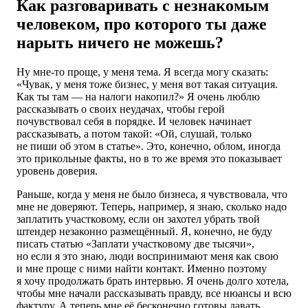
Как разговаривать с незнакомым
человеком, про которого ты даже
нарыть ничего не можешь?
Ну мне-то проще, у меня тема. Я всегда могу сказать:
«Чувак, у меня тоже бизнес, у меня вот такая ситуация.
Как ты там — на налоги накопил?» Я очень люблю
рассказывать о своих неудачах, чтобы герой
почувствовал себя в порядке. И человек начинает
рассказывать, а потом такой: «Ой, слушай, только
не пиши об этом в статье». Это, конечно, облом, иногда
это прикольные факты, но в то же время это показывает
уровень доверия.
Раньше, когда у меня не было бизнеса, я чувствовала, что
мне не доверяют. Теперь, например, я знаю, сколько надо
заплатить участковому, если он захотел убрать твой
штендер незаконно размещённый. Я, конечно, не буду
писать статью «Заплати участковому две тысячи»,
но если я это знаю, люди воспринимают меня как свою
и мне проще с ними найти контакт. Именно поэтому
я хочу продолжать брать интервью. Я очень долго хотела,
чтобы мне начали рассказывать правду, все нюансы и всю
фактуру. А теперь мне её бесконечно готовы давать.