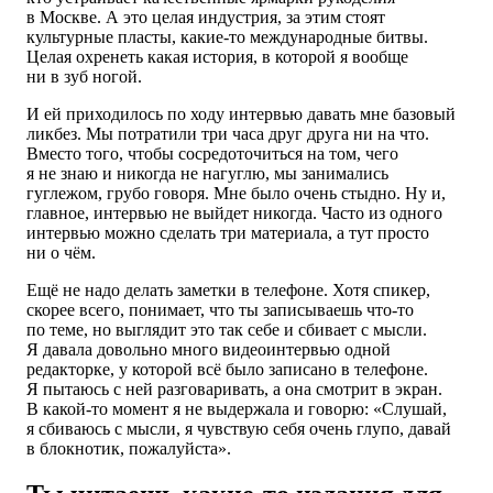
в Москве. А это целая индустрия, за этим стоят
культурные пласты, какие-то международные битвы.
Целая охренеть какая история, в которой я вообще
ни в зуб ногой.
И ей приходилось по ходу интервью давать мне базовый
ликбез. Мы потратили три часа друг друга ни на что.
Вместо того, чтобы сосредоточиться на том, чего
я не знаю и никогда не нагуглю, мы занимались
гуглежом, грубо говоря. Мне было очень стыдно. Ну и,
главное, интервью не выйдет никогда. Часто из одного
интервью можно сделать три материала, а тут просто
ни о чём.
Ещё не надо делать заметки в телефоне. Хотя спикер,
скорее всего, понимает, что ты записываешь что-то
по теме, но выглядит это так себе и сбивает с мысли.
Я давала довольно много видеоинтервью одной
редакторке, у которой всё было записано в телефоне.
Я пытаюсь с ней разговаривать, а она смотрит в экран.
В какой-то момент я не выдержала и говорю: «Слушай,
я сбиваюсь с мысли, я чувствую себя очень глупо, давай
в блокнотик, пожалуйста».