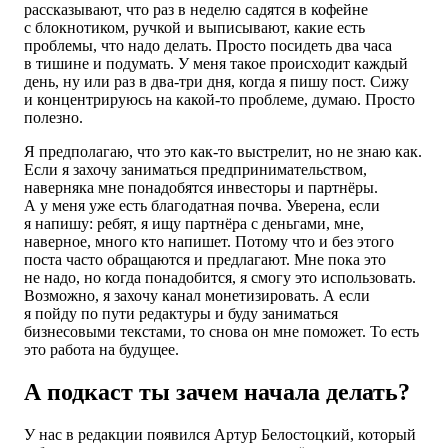
рассказывают, что раз в неделю садятся в кофейне
с блокнотиком, ручкой и выписывают, какие есть
проблемы, что надо делать. Просто посидеть два часа
в тишине и подумать. У меня такое происходит каждый
день, ну или раз в два-три дня, когда я пишу пост. Сижу
и концентрируюсь на какой-то проблеме, думаю. Просто
полезно.
Я предполагаю, что это как-то выстрелит, но не знаю как.
Если я захочу заниматься предпринимательством,
наверняка мне понадобятся инвесторы и партнёры.
А у меня уже есть благодатная почва. Уверена, если
я напишу: ребят, я ищу партнёра с деньгами, мне,
наверное, много кто напишет. Потому что и без этого
поста часто обращаются и предлагают. Мне пока это
не надо, но когда понадобится, я смогу это использовать.
Возможно, я захочу канал монетизировать. А если
я пойду по пути редактуры и буду заниматься
бизнесовыми текстами, то снова он мне поможет. То есть
это работа на будущее.
А подкаст ты зачем начала делать?
У нас в редакции появился Артур Белостоцкий, который