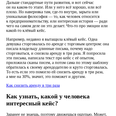
Дальше стандартные пути развития, и вот сейчас
он на каком-то этапе. Или у него всё хорошо, или всё
плохо. Но наверняка там, где-то внутри, зарыта или
уникальная философия — то, как человек относится
к предпринимательству, или интересная история — ради
чего на самом деле он это делает. Что-то про эмоции или
какой-то клёвый кейс.
Например, недавно я вытащила клёвый кейс. Одна
девушка сторговалась по аренде с торговым центром: она
писала владельцу длинные письма, почему надо
сторговаться, и снизила аренду в три раза. Я попросила
эти письма, написала текст про кейс с её опытом,
приложила сканы писем, а потом сама по этому шаблону
обратилась к своему арендодателю и круто сторговалась.
То есть если это помогло ей снизить аренду в три раза,
а мне на 30%, значит, это поможет и другим.
Как снизить аренду в три раза
Как узнать, какой у человека
интересный кейс?
Заранее не знаешь, поэтому движешься ощупью. Может,