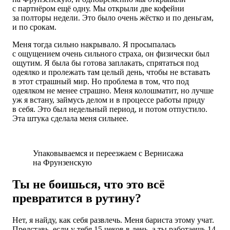
с партнёром ещё одну. Мы открыли две кофейни
за полторы недели. Это было очень жёстко и по деньгам,
и по срокам.
Меня тогда сильно накрывало. Я просыпалась
с ощущением очень сильного страха, он физически был
ощутим. Я была бы готова заплакать, спрятаться под
одеялко и пролежать там целый день, чтобы не вставать
в этот страшный мир. Но проблема в том, что под
одеялком не менее страшно. Меня колошматит, но лучше
уж я встану, займусь делом и в процессе работы приду
в себя. Это был недельный период, и потом отпустило.
Эта штука сделала меня сильнее.
Упаковываемся и переезжаем с Вернисажа
на Фрунзенскую
Ты не боишься, что это всё
превратится в рутину?
Нет, я найду, как себя развлечь. Меня бариста этому учат.
Представь, если у тебя 15 чеков в день, а ты работаешь 14