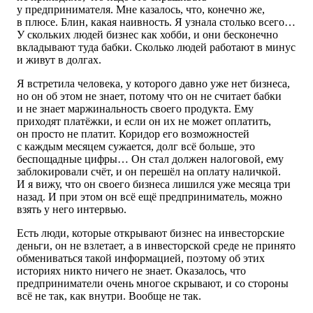
у предпринимателя. Мне казалось, что, конечно же,
в плюсе. Блин, какая наивность. Я узнала столько всего…
У скольких людей бизнес как хобби, и они бесконечно
вкладывают туда бабки. Сколько людей работают в минус
и живут в долгах.
Я встретила человека, у которого давно уже нет бизнеса,
но он об этом не знает, потому что он не считает бабки
и не знает маржинальность своего продукта. Ему
приходят платёжки, и если
он их не может
оплатить,
он просто не платит. Коридор его возможностей
с каждым месяцем сужается, долг всё больше, это
беспощадные цифры… Он стал должен налоговой, ему
заблокировали счёт, и он перешёл на оплату наличкой.
И я вижу, что он своего бизнеса лишился уже месяца три
назад. И при этом он всё ещё предприниматель, можно
взять у него интервью.
Есть люди, которые открывают бизнес на инвесторские
деньги, он не взлетает, а в инвесторской среде не принято
обмениваться такой информацией, поэтому об этих
историях никто ничего не знает. Оказалось, что
предприниматели очень многое скрывают, и со стороны
всё не так, как внутри. Вообще не так.