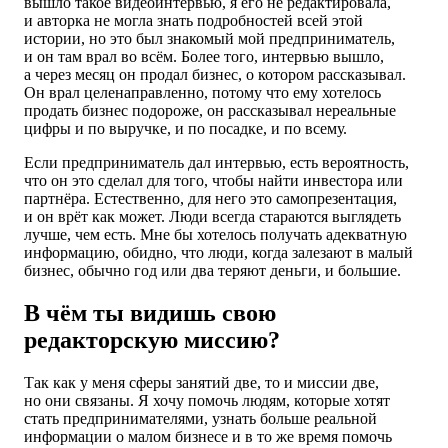
вышло такое видеоинтервью, я его не редактировала,
и авторка не могла знать подробностей всей этой
истории, но это был знакомый мой предприниматель,
и он там врал во всём. Более того, интервью вышло,
а через месяц он продал бизнес, о котором рассказывал.
Он врал целенаправленно, потому что ему хотелось
продать бизнес подороже, он рассказывал нереальные
цифры и по выручке, и по посадке, и по всему.
Если предприниматель дал интервью, есть вероятность,
что он это сделал для того, чтобы найти инвестора или
партнёра. Естественно, для него это самопрезентация,
и он врёт как может. Люди всегда стараются выглядеть
лучше, чем есть. Мне бы хотелось получать адекватную
информацию, обидно, что люди, когда залезают в малый
бизнес, обычно год или два теряют деньги, и большие.
В чём ты видишь свою
редакторскую миссию?
Так как у меня сферы занятий две, то и миссии две,
но они связаны. Я хочу помочь людям, которые хотят
стать предпринимателями, узнать больше реальной
информации о малом бизнесе и в то же время помочь