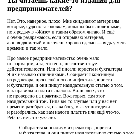
Ты читаешь какие-то издания для
предпринимателей?
Нет. Это, наверное, плохо. Мне скидывают материалы,
которые, судя по заголовкам, должны быть полезными,
но я редачу в «Жизе» и таким образом читаю. И ещё
я очень раздражаюсь, если открываю материал,
а он водянистый и не очень хорошо сделан — ведь у меня
времени и так мало.
Про малое предпринимательство очень мало
информации, а та, что есть, не соответствует
действительности. Или её писали юристы и бухгалтеры.
Я их называю отличниками. Собирается консилиум
из редактора, просвещённого в инфостиле, юриста
и бухгалтера, и они пишут назидательную статью о том,
как правильно платить налоги. Во-первых, это
не проверено на практике. Во-вторых, сам этот
назидательный тон. Типа вы-то глупые или у вас нет
времени разобраться, слава богу, мы тут посидели
и разобрались, как вам налоги платить или ещё что-то.
Ребята, нет, это ужасно.
Собирается консилиум из редактора, юриста
и бухгалтера, и они пишут назидательную статью о том