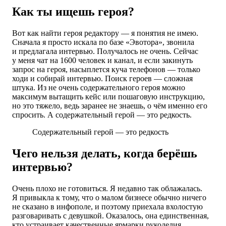
Как ты ищешь героя?
Вот как найти героя редактору — я понятия не имею.
Сначала я просто искала по базе «Эвотора», звонила
и предлагала интервью. Получалось не очень. Сейчас
у меня чат на 1600 человек и канал, и если закинуть
запрос на героя, насыплется куча телефонов — только
ходи и собирай интервью. Поиск героев — сложная
штука. Из не очень содержательного героя можно
максимум вытащить кейс или пошаговую инструкцию,
но это тяжело, ведь заранее не знаешь, о чём именно его
спросить. А содержательный герой — это редкость.
Содержательный герой — это редкость
Чего нельзя делать, когда берёшь
интервью?
Очень плохо не готовиться. Я недавно так облажалась.
Я привыкла к тому, что о малом бизнесе обычно ничего
не сказано в инфополе, и поэтому приехала вхолостую
разговаривать с девушкой. Оказалось, она единственная,
кто устраивает качественные ярмарки рукоделия