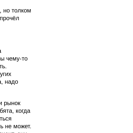
,
, но толком
 прочёл
а
бы чему-то
ть.
угих
, надо
и рынок
бята, когда
ться
ь не может.