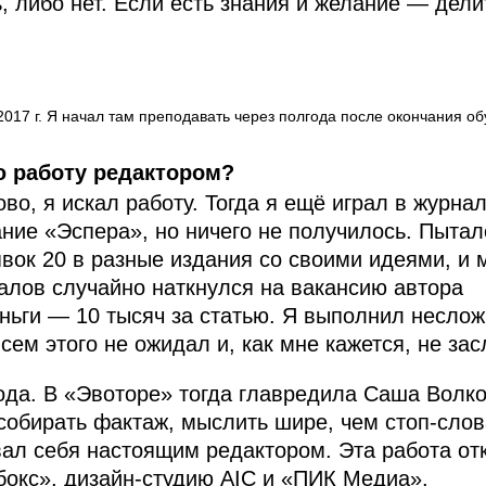
, либо нет. Если есть знания и желание — дели
017 г. Я начал там преподавать через полгода после окончания о
ю работу редактором?
во, я искал работу. Тогда я ещё играл в журнал
ние «Эспера», но ничего не получилось. Пытал
вок 20 в разные издания со своими идеями, и 
алов случайно наткнулся на вакансию автора
ньги — 10 тысяч за статью. Я выполнил несло
всем этого не ожидал и, как мне кажется, не за
ода. В «Эвоторе» тогда главредила Саша Волко
собирать фактаж, мыслить шире, чем стоп-слов
овал себя настоящим редактором. Эта работа о
бокс», дизайн-студию AIC и «ПИК Медиа».