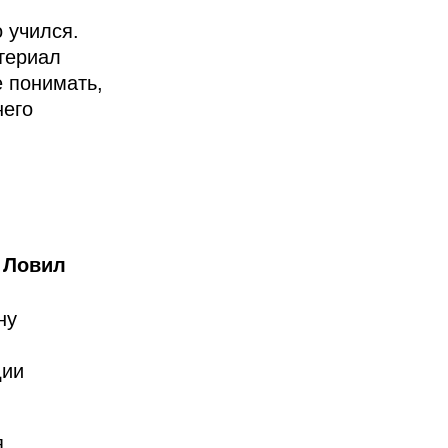
о учился.
териал
е понимать,
него
. Ловил
ну
дии
.