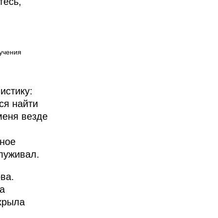
тесь,
бучения
истику:
ся найти
меня везде
жное
служивал.
ва.
а
ткрыла