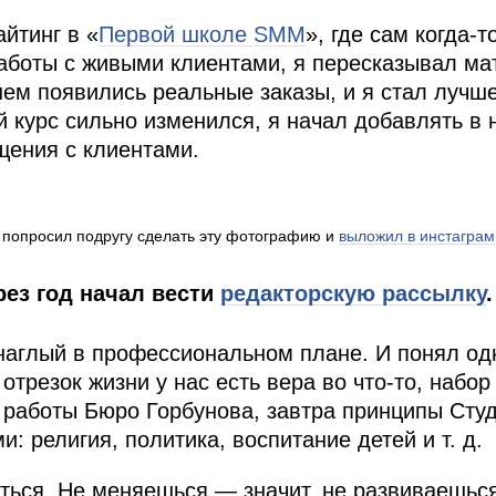
йтинг в «
Первой школе SMM
», где сам когда-т
работы с живыми клиентами, я пересказывал ма
нем появились реальные заказы, и я стал лучш
й курс сильно изменился, я начал добавлять в 
щения с клиентами.
 попросил подругу сделать эту фотографию и
выложил в инстаграм
рез год начал вести
редакторскую рассылку
 наглый в профессиональном плане. И понял од
резок жизни у нас есть вера во что-то, набор
 работы Бюро Горбунова, завтра принципы Сту
и: религия, политика, воспитание детей
и т. д.
ься. Не меняешься — значит, не развиваешься