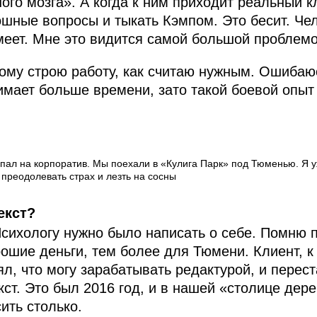
ого мозга». А когда к ним приходит реальный к
шные вопросы и тыкать Кэмпом. Это бесит. Чел
 умеет. Мне это видится самой большой проблем
ому строю работу, как считаю нужным. Ошибаю
имает больше времени, зато такой боевой опыт
 попал на корпоратив. Мы поехали в «Кулига Парк» под Тюменью. Я 
 преодолевать страх и лезть на сосны
екст?
Психологу нужно было написать о себе. Помню 
ошие деньги, тем более для Тюмени. Клиент, к
ял, что могу зарабатывать редактурой, и перес
кст. Это был 2016 год, и в нашей «столице дер
сить столько.