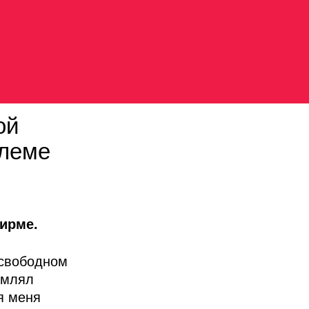
ой
блеме
ирме.
 свободном
рмлял
ля меня