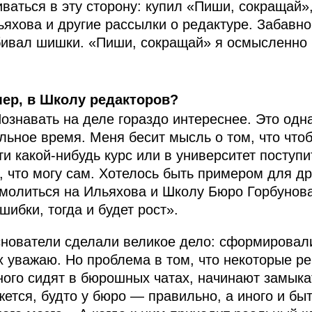
ваться в эту сторону: купил «Пиши, сокращай»
яхова и другие рассылки о редактуре. Забавно
набивал шишки. «Пиши, сокращай» я осмысленно
мер, в Школу редакторов?
Познавать на деле гораздо интереснее. Это одн
льное время. Меня бесит мысль о том, что что
и какой-нибудь курс или в университет поступи
о, что могу сам. Хотелось быть примером для др
 молиться на Ильяхова и Школу Бюро Горбунова
ибки, тогда и будет рост».
снователи сделали великое дело: сформировал
х уважаю. Но проблема в том, что некоторые ре
ного сидят в бюрошных чатах, начинают замыка
тся, будто у бюро — правильно, а иного и быт