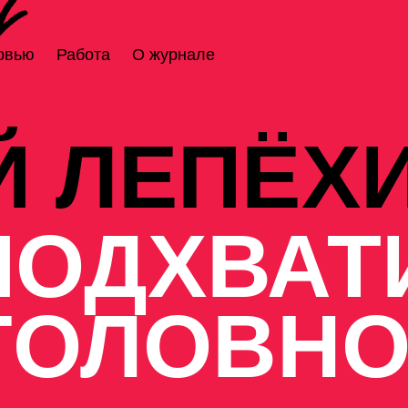
рвью
Работа
О журнале
Й ЛЕПЁХ
 ПОДХВАТ
ГОЛОВНО