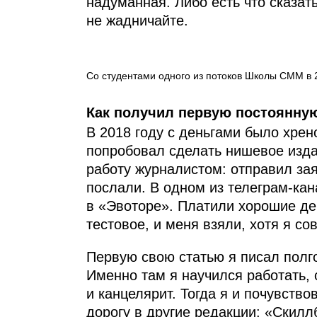
надуманная. Либо есть что сказать
не жадничайте.
Со студентами одного из потоков Школы СММ в 2
Как получил первую постоянну
В 2018 году с деньгами было хрено
попробовал сделать нишевое изда
работу журналистом: отправил зая
послали. В одном из телеграм-кан
в «Эвоторе». Платили хорошие де
тестовое, и меня взяли, хотя я со
Первую свою статью я писал полг
Именно там я научился работать, 
и канцелярит. Тогда я и почувств
дорогу в другие редакции: «Скилл