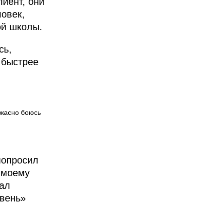
лиент, они
овек,
ой школы.
сь,
 быстрее
ужасно боюсь
попросил
 моему
тал
евень»