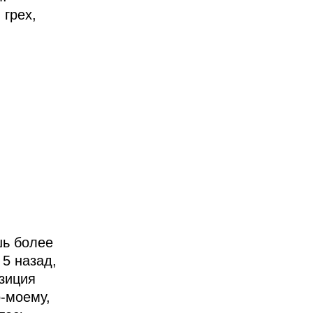
 грех,
шь более
 5 назад,
озиция
-моему,