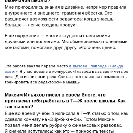
окончания школы?
Мне пригодились знания в дизайне, например правила
внутреннего и внешнего, грамотная вёрстка. Это
расширяет возможности редактора: когда знаешь
больше — легче создать продукт.
Ещё окружение — многие студенты стали моими
друзьями или коллегами. Мы обмениваемся полезными
контактами, помогаем друг другу. Это очень ценно.
Эта работа заняла первое место
в вызове Главреда «Тильда
зовёт»
. Я участвовала в конкурсах «Главред вызывает» четыре
раза. Два из них выиграла. Считаю, это отличная возможность
тренировать все редакторские мышцы
Максим Ильяхов писал в своём блоге, что
пригласил тебя работать в Т—Ж после школы. Как
так вышло?
Ещё во время учёбы я написала в Т—Ж статью о том, как
сдавала комнату на «Эйр-би-эн-би». Потом Максим
позвал меня делать рубрику о финансовых разводах.
Я сначала испугалась: как это — приносить тексты