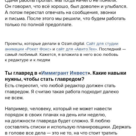
сдачи работы пропал. Мы тогда ничего не поняли.
Он говорил, что всё хорошо, был доволен и улыбался.
А потом перестал отвечать на сообщения, звонки
и письма. После этого мы решили, что будем работать
только по полной предоплате.
Проекты, которые делали в Ozam.digital.
Сайт для студии
анимации «Рокет Фокс»
и
сайт для «Авито.Тех»
. Последний —
самый любимый. Кажется, я вложила в него всю любовь
к редактуре и к людям
Ты главред в «
Иммигрант Инвест
». Какие навыки
нужны, чтобы стать главредом?
Есть стереотип, что любой редактор должен стать
главредом. Я считаю такая работа подходит далеко
не всем.
Например, человеку, который не может навести
порядок в своих планах на день или неделю,
на должности главреда будет сложно. Я люблю
составлять списки и использую планировщики. Держать
в голове все дела — это не то, на что стоит тратить