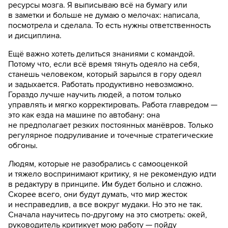
ресурсы мозга. Я выписываю всё на бумагу или
в заметки и больше не думаю о мелочах: написала,
посмотрела и сделала. То есть нужны ответственность
и дисциплина.
Ещё важно хотеть делиться знаниями с командой.
Потому что, если всё время тянуть одеяло на себя,
станешь человеком, который зарылся в гору одеял
и задыхается. Работать продуктивно невозможно.
Гораздо лучше научить людей, а потом только
управлять и мягко корректировать. Работа главредом —
это как езда на машине по автобану: она
не предполагает резких постоянных манёвров. Только
регулярное подруливание и точечные стратегические
обгоны.
Людям, которые не разобрались с самооценкой
и тяжело воспринимают критику, я не рекомендую идти
в редактуру в принципе. Им будет больно и сложно.
Скорее всего, они будут думать, что мир жесток
и несправедлив, а все вокруг мудаки. Но это не так.
Сначала научитесь по-другому на это смотреть: окей,
руководитель критикует мою работу — пойду