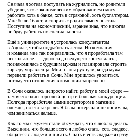
Сначала я хотела поступать на журналиста, но родители
убедили, что с экономическим образованием смогу
работать хоть в банке, хоть в страховой, хоть бухгалтером.
Мне было 16 лет, и спорить с родителями я не стала.
Поступила на экономический, заранее зная, что никогда
не буду работать по специальности.
Ещё в университете я устроилась консультантом
в Адидас, чтобы подработать летом. Но компания
и команда мне так понравились, что я проработала там
несколько лет — доросла до ведущего консультанта,
познакомилась с будущим мужем и планировала строить
карьеру управленца. Мои планы рухнули, когда мужа
перевели работать в Сочи. Мне пришлось уволиться,
потому что отношения в компании запрещены.
В Сочи оказалось непросто найти работу в моей сфере —
там всего один торговый центр и большая конкуренция.
Полгода проработала администратором в магазине
одежды, но его закрыли. Я была потеряна и не понимала,
чем заниматься дальше.
Как-то мы с мужем стали обсуждать, что я люблю делать.
Выяснили, что больше всего я люблю спать, есть сладкое,
общаться с людьми и писать. Спать и есть сладкое я сразу