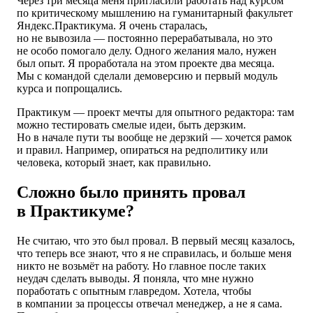
Через три месяца меня пригласили работать над курсом
по критическому мышлению на гуманитарный факультет
Яндекс.Практикума. Я очень старалась,
но не вывозила — постоянно перерабатывала, но это
не особо помогало делу. Одного желания мало, нужен
был опыт. Я проработала на этом проекте два месяца.
Мы с командой сделали демоверсию и первый модуль
курса и попрощались.
Практикум — проект мечты для опытного редактора: там
можно тестировать смелые идеи, быть дерзким.
Но в начале пути ты вообще не дерзкий — хочется рамок
и правил. Например, опираться на редполитику или
человека, который знает, как правильно.
Сложно было принять провал
в Практикуме?
Не считаю, что это был провал. В первый месяц казалось,
что теперь все знают, что я не справилась, и больше меня
никто не возьмёт на работу. Но главное после таких
неудач сделать выводы. Я поняла, что мне нужно
поработать с опытным главредом. Хотела, чтобы
в компании за процессы отвечал менеджер, а не я сама.