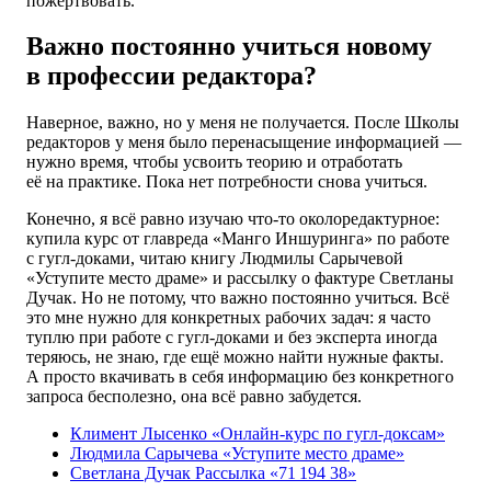
пожертвовать.
Важно постоянно учиться новому
в профессии редактора?
Наверное, важно, но у меня не получается. После Школы
редакторов у меня было перенасыщение информацией —
нужно время, чтобы усвоить теорию и отработать
её на практике. Пока нет потребности снова учиться.
Конечно, я всё равно изучаю что-то околоредактурное:
купила курс от главреда «Манго Иншуринга» по работе
с гугл-доками, читаю книгу Людмилы Сарычевой
«Уступите место драме» и рассылку о фактуре Светланы
Дучак. Но не потому, что важно постоянно учиться. Всё
это мне нужно для конкретных рабочих задач: я часто
туплю при работе с гугл-доками и без эксперта иногда
теряюсь, не знаю, где ещё можно найти нужные факты.
А просто вкачивать в себя информацию без конкретного
запроса бесполезно, она всё равно забудется.
Климент Лысенко «Онлайн-курс по гугл-доксам»
Людмила Сарычева «Уступите место драме»
Светлана Дучак Рассылка «71 194 38»