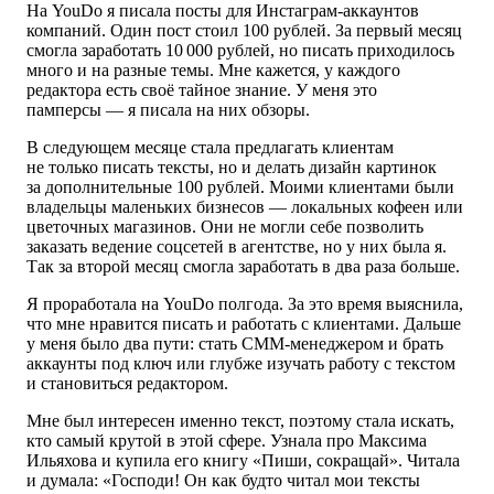
На YouDo я писала посты для Инстаграм-аккаунтов
компаний. Один пост стоил 100 рублей. За первый месяц
смогла заработать 10 000 рублей, но писать приходилось
много и на разные темы. Мне кажется, у каждого
редактора есть своё тайное знание. У меня это
памперсы — я писала на них обзоры.
В следующем месяце стала предлагать клиентам
не только писать тексты, но и делать дизайн картинок
за дополнительные 100 рублей. Моими клиентами были
владельцы маленьких бизнесов — локальных кофеен или
цветочных магазинов. Они не могли себе позволить
заказать ведение соцсетей в агентстве, но у них была я.
Так за второй месяц смогла заработать в два раза больше.
Я проработала на YouDo полгода. За это время выяснила,
что мне нравится писать и работать с клиентами. Дальше
у меня было два пути: стать СММ-менеджером и брать
аккаунты под ключ или глубже изучать работу с текстом
и становиться редактором.
Мне был интересен именно текст, поэтому стала искать,
кто самый крутой в этой сфере. Узнала про Максима
Ильяхова и купила его книгу «Пиши, сокращай». Читала
и думала: «Господи! Он как будто читал мои тексты