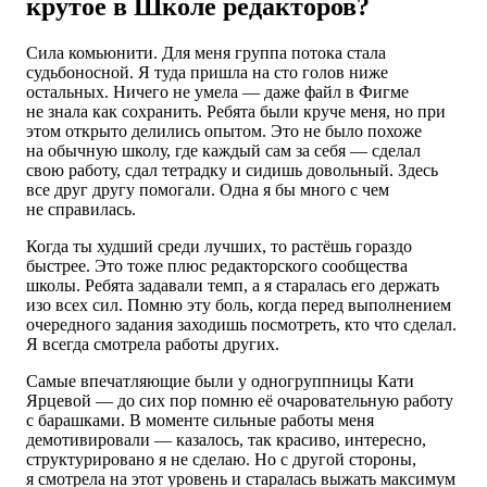
крутое в Школе редакторов?
Сила комьюнити. Для меня группа потока стала
судьбоносной. Я туда пришла на сто голов ниже
остальных. Ничего не умела — даже файл в Фигме
не знала как сохранить. Ребята были круче меня, но при
этом открыто делились опытом. Это не было похоже
на обычную школу, где каждый сам за себя — сделал
свою работу, сдал тетрадку и сидишь довольный. Здесь
все друг другу помогали. Одна я бы много с чем
не справилась.
Когда ты худший среди лучших, то растёшь гораздо
быстрее. Это тоже плюс редакторского сообщества
школы. Ребята задавали темп, а я старалась его держать
изо всех сил. Помню эту боль, когда перед выполнением
очередного задания заходишь посмотреть, кто что сделал.
Я всегда смотрела работы других.
Самые впечатляющие были у одногруппницы Кати
Ярцевой — до сих пор помню её очаровательную работу
с барашками. В моменте сильные работы меня
демотивировали — казалось, так красиво, интересно,
структурировано я не сделаю. Но с другой стороны,
я смотрела на этот уровень и старалась выжать максимум