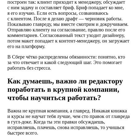
построен так: клиент приходит к менеджеру, обсуждает
с ним задачу и составляет бриф. Бриф попадает ко мне,
я его изучаю. Если есть вопросы, созваниваюсь
с клиентом. После я делаю драфт — черновик работы.
Показываю главреду, мы вместе смотрим и докручиваем.
Отправляю клиенту на согласование, правлю после его
комментариев. Согласованный текст уходит дизайнеру,
потом макет попадает к контент-менеджеру, он загружает
его на платформу.
В Сбере чётко распределены обязанности: понятно, кто
за что отвечает и какой следующий шаг. Это помогает
работать без стресса.
Как думаешь, важно ли редактору
поработать в крупной компании,
чтобы научиться работать?
Важна не крупная компания, а главред. Никакая книжка
и курсы не научат тебя лучше, чем сто правок от главреда
в гугл-доке. Когда ты эти правки обсуждаешь,
исправляешь, плачешь, снова исправляешь, то учишься
быстрее всего.