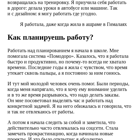
возвращалась на тренировку. Я приучила себя работать
в дороге: делала уроки в автобусе или машине. Так
и с дизайном: я могу работать где угодно.
Я работала, даже когда жила в ашраме в Гималаях
Как планируешь работу?
Работать над планированием я начала в школе. Мне
помогала система «Помодоро». Казалось, что я работала
быстро и продуктивно, но почему-то всегда не хватало
времени. Последние годы я жила с чувством, что время
утекает сквозь пальцы, а я постоянно за ним гонюсь.
И тут мой молодой человек очень помог. Были периоды,
когда меня напрягало, что я хочу ему внимание уделить
и в то же время разрываюсь, что надо делать заказы.
Он мне посоветовал выделять час и работать над
конкретной задачей. Я на него обижалась и говорила, что
и так не отвлекаюсь от работы.
А потом я начала следить за собой и заметила, что
действительно часто отвлекалась на соцсети. Стала
замечать прокрастинацию, когда начинала новые
проекты. И это было открытие: я абсолютно