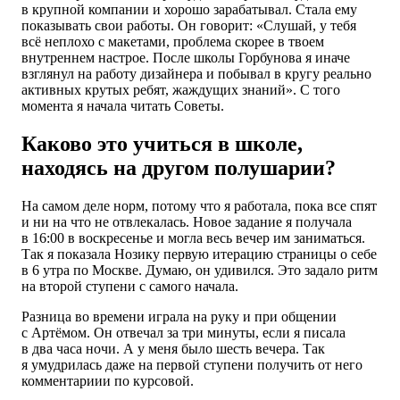
в крупной компании и хорошо зарабатывал. Стала ему
показывать свои работы. Он говорит: «Слушай, у тебя
всё неплохо с макетами, проблема скорее в твоем
внутреннем настрое. После школы Горбунова я иначе
взглянул на работу дизайнера и побывал в кругу реально
активных крутых ребят, жаждущих знаний». С того
момента я начала читать Советы.
Каково это учиться в школе,
находясь на другом полушарии?
На самом деле норм, потому что я работала, пока все спят
и ни на что не отвлекалась. Новое задание я получала
в 16:00 в воскресенье и могла весь вечер им заниматься.
Так я показала Нозику первую итерацию страницы о себе
в 6 утра по Москве. Думаю, он удивился. Это задало ритм
на второй ступени с самого начала.
Разница во времени играла на руку и при общении
с Артёмом. Он отвечал за три минуты, если я писала
в два часа ночи. А у меня было шесть вечера. Так
я умудрилась даже на первой ступени получить от него
комментариии по курсовой.