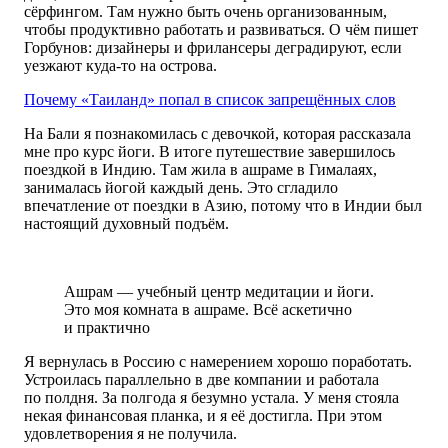
сёрфингом. Там нужно быть очень организованным,
чтобы продуктивно работать и развиваться. О чём пишет
Горбунов: дизайнеры и фрилансеры деградируют, если
уезжают куда-то на острова.
Почему «Таиланд» попал в список запрещённых слов
На Бали я познакомилась с девочкой, которая рассказала
мне про курс йоги. В итоге путешествие завершилось
поездкой в Индию. Там жила в ашраме в Гималаях,
занималась йогой каждый день. Это сгладило
впечатление от поездки в Азию, потому что в Индии был
настоящий духовный подъём.
Ашрам — учебный центр медитации и йоги.
Это моя комната в ашраме. Всё аскетично
и практично
Я вернулась в Россию с намерением хорошо поработать.
Устроилась параллельно в две компании и работала
по полдня. За полгода я безумно устала. У меня стояла
некая финансовая планка, и я её достигла. При этом
удовлетворения я не получила.