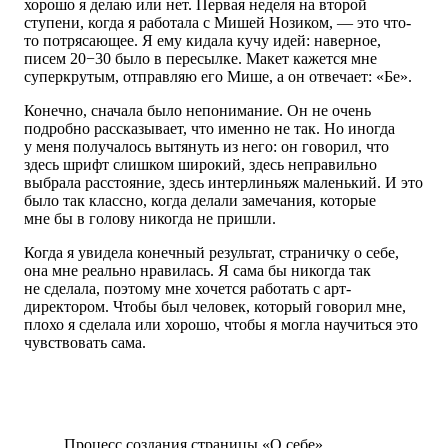
хорошо я делаю или нет. Первая неделя на второй
ступени, когда я работала с Мишей Нозиком, — это что-
то потрясающее. Я ему кидала кучу идей: наверное,
писем 20−30 было в пересылке. Макет кажется мне
суперкрутым, отправляю его Мише, а он отвечает: «Бе».
Конечно, сначала было непонимание. Он не очень
подробно рассказывает, что именно не так. Но иногда
у меня получалось вытянуть из него: он говорил, что
здесь шрифт слишком широкий, здесь неправильно
выбрала расстояние, здесь интерлиньяж маленький. И это
было так классно, когда делали замечания, которые
мне бы в голову никогда не пришли.
Когда я увидела конечный результат, страничку о себе,
она мне реально нравилась. Я сама бы никогда так
не сделала, поэтому мне хочется работать с арт-
директором. Чтобы был человек, который говорил мне,
плохо я сделала или хорошо, чтобы я могла научиться это
чувствовать сама.
Процесс создания страницы «О себе»