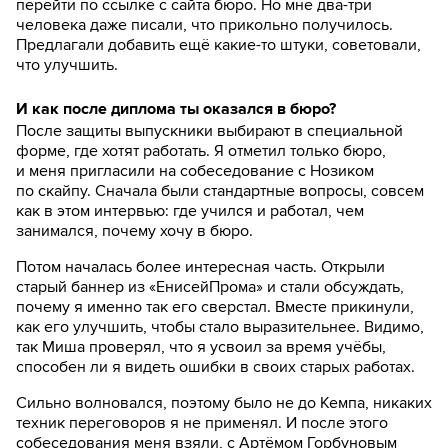
перейти по ссылке с сайта бюро. Но мне два-три
человека даже писали, что прикольно получилось.
Предлагали добавить ещё какие-то штуки, советовали,
что улучшить.
И как после диплома ты оказался в бюро?
После защиты выпускники выбирают в специальной
форме, где хотят работать. Я отметил только бюро,
и меня пригласили на собеседование с Нозиком
по скайпу. Сначала были стандартные вопросы, совсем
как в этом интервью: где учился и работал, чем
занимался, почему хочу в бюро.
Потом началась более интересная часть. Открыли
старый баннер из «ЕнисейПрома» и стали обсуждать,
почему я именно так его сверстал. Вместе прикинули,
как его улучшить, чтобы стало выразительнее. Видимо,
так Миша проверял, что я усвоил за время учёбы,
способен ли я видеть ошибки в своих старых работах.
Сильно волновался, поэтому было не до Кемпа, никаких
техник переговоров я не применял. И после этого
собеседования меня взяли, с Артёмом Горбуновым