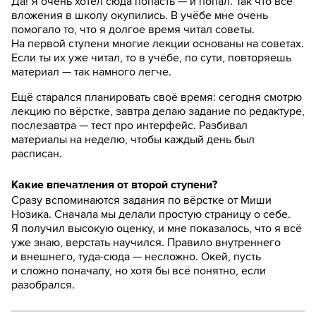
Да! Я очень хотел сюда попасть — и попал. Так что все
вложения в школу окупились. В учёбе мне очень
помогало то, что я долгое время читал советы.
На первой ступени многие лекции основаны на советах.
Если ты их уже читал, то в учёбе, по сути, повторяешь
материал — так намного легче.
Ещё старался планировать своё время: сегодня смотрю
лекцию по вёрстке, завтра делаю задание по редактуре,
послезавтра — тест про интерфейс. Разбивал
материалы на неделю, чтобы каждый день был
расписан.
Какие впечатления от второй ступени?
Сразу вспоминаются задания по вёрстке от Миши
Нозика. Сначала мы делали простую страницу о себе.
Я получил высокую оценку, и мне показалось, что я всё
уже знаю, верстать научился. Правило внутреннего
и внешнего, туда-сюда — несложно. Окей, пусть
и сложно поначалу, но хотя бы всё понятно, если
разобрался.