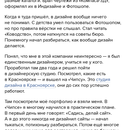
разные каталоги. Брал чертежи из «Компаса-3Д»,
оформлял их в Индизайне и Фотошопе.
Когда я туда пришёл, в дизайне вообще ничего
не понимал. С детства умел пользоваться Фотошопом,
но про правила вёрстки не слышал. Стал читать
«Ководство», потом наткнулся на советы бюро.
Понемногу начал разбираться, как вообще дизайн
делается.
Понял, что мне в этой компании неинтересно — я был
единственным дизайнером, учиться не у кого.
Проработал там два года и решил пойти
в дизайнерскую студию. Посмотрел, какие есть
в Красноярске — и вышел на «Чипсу». Это
студия
дизайна в Красноярске
, они до сих пор успешно
работают.
Там посмотрели моё портфолио и взяли меня. В
«Чипсе» я многому научился в практическом плане.
В первый день мне говорят: «Садись, делай сайт».
А я до этого никогда не дизайнил сайты — начал
тыкаться, потихоньку разбираться. Потом ещё многое