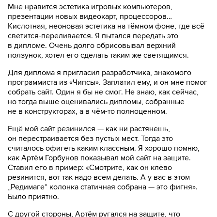
Мне нравится эстетика игровых компьютеров,
презентации новых видеокарт, процессоров…
Кислотная, неоновая эстетика на тёмном фоне, где всё
светится-переливается. Я пытался передать это
в дипломе. Очень долго обрисовывал верхний
ползунок, хотел его сделать таким же светящимся.
Для диплома я пригласил разработчика, знакомого
программиста из «Чипсы». Заплатил ему, и он мне помог
собрать сайт. Один я бы не смог. Не знаю, как сейчас,
но тогда выше оценивались дипломы, собранные
не в конструкторах, а в чём-то полноценном.
Ещё мой сайт резинился — как ни растянешь,
он перестраивается без пустых мест. Тогда это
считалось офигеть каким классным. Я хорошо помню,
как Артём Горбунов показывал мой сайт на защите.
Ставил его в пример: «Смотрите, как он клёво
резинится, вот так надо всем делать. А у вас в этом
„Редимаге“ колонка статичная собрана — это фигня».
Было приятно.
С другой стороны, Артём ругался на защите, что