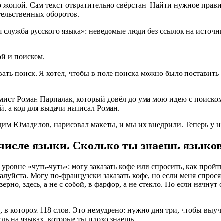
о жопой. Сам текст отвратительно свёрстан. Найти нужное прав
ятельственных оборотов.
я служба русского языка»: неведомые люди без ссылок на источ
ой и поиском.
вать поиск. Я хотел, чтобы в поле поиска можно было поставить
аммист Роман Парпалак, который довёл до ума мою идею с поиск
й, а код для выдачи написал Роман.
им Юмадилов, нарисовал макеты, и мы их внедрили. Теперь у на
м числе языки. Сколько ты знаешь языко
уровне «чуть-чуть»: могу заказать кофе или спросить, как прой
жалуйста. Могу по-французски заказать кофе, но если меня спрос
ерно, здесь, а не с собой, в фарфор, а не стекло. Но если начну
в котором 118 слов. Это немудрено: нужно дня три, чтобы выучи
ль на языках, которые ты плохо знаешь.