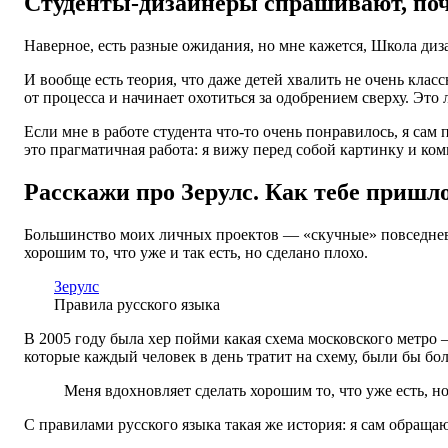
Студенты-дизайнеры спрашивают, поче
Наверное, есть разные ожидания, но мне кажется, Школа диз
И вообще есть теория, что даже детей хвалить не очень клас
от процесса и начинает охотиться за одобрением сверху. Это 
Если мне в работе студента что-то очень понравилось, я сам
это прагматичная работа: я вижу перед собой картинку и ком
Расскажи про Зерулс. Как тебе пришл
Большинство моих личных проектов — «скучные» повседневны
хорошим то, что уже и так есть, но сделано плохо.
Зерулс
Правила русского языка
В 2005 году была хер пойми какая схема московского метро
которые каждый человек в день тратит на схему, были бы бо
Меня вдохновляет сделать хорошим то, что уже есть, н
С правилами русского языка такая же история: я сам обраща