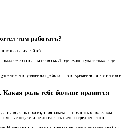
хотел там работать?
аписано на их сайте).
а была омерзительна во всём. Люди ехали туда только ради
ущение, что удалённая работа — это временно, и в итоге всё
. Какая роль тебе больше нравится
гда ты ведёшь проект, твоя задача — помнить о полезном
ть смелые штуки и не допускать ничего средненького.
еду. И наоборот: в других проектах ведущим дизайнером был