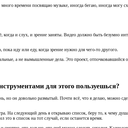
: много времени посвящаю музыке, иногда бегаю, иногда могу сх
 когда и слух, и зрение заняты. Видео должно быть безумно инте
пока иду или еду, когда зрение нужно для чего-то другого.
альные, а не вымышленные дела. Это проект, отпочковавшийся от
нструментами для этого пользуешься?
нь, но он довольно размытый. Почти всё, что я делаю, можно сде
ра. На следующий день я открываю список, беру то, к чему душа 
ил это в список на тот случай, если останется время.
и смотрю, что дальше, что ещё можно сделать сегодня. Календарё