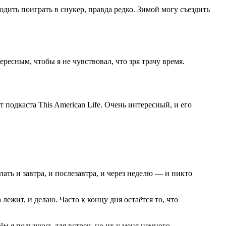
одить поиграть в снукер, правда редко. Зимой могу съездить
ресным, чтобы я не чувствовал, что зря трачу время.
 подкаста This American Life. Очень интересный, и его
лать и завтра, и послезавтра, и через неделю — и никто
лежит, и делаю. Часто к концу дня остаётся то, что
м я пользуюсь для встреч, но их у меня немного.