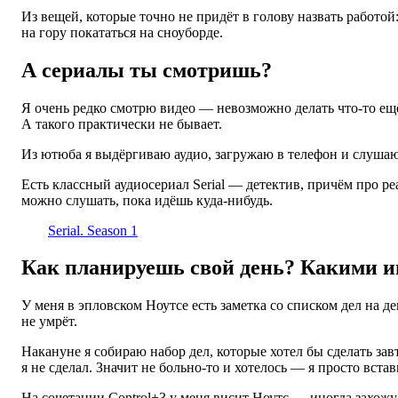
Из вещей, которые точно не придёт в голову назвать работой
на гору покататься на сноуборде.
А сериалы ты смотришь?
Я очень редко смотрю видео — невозможно делать что-то ещё,
А такого практически не бывает.
Из ютюба я выдёргиваю аудио, загружаю в телефон и слушаю, 
Есть классный аудиосериал Serial — детектив, причём про ре
можно слушать, пока идёшь куда-нибудь.
Serial. Season 1
Как планируешь свой день? Какими и
У меня в эпловском Ноутсе есть заметка со списком дел на де
не умрёт.
Накануне я собираю набор дел, которые хотел бы сделать завт
я не сделал. Значит не больно-то и хотелось — я просто встав
На сочетании Control+3 у меня висит Ноутс — иногда захожу 