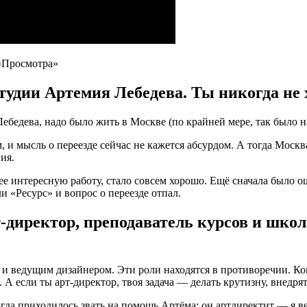
«Просмотра»
тудии Артемия Лебедева. Ты никогда не 
Лебедева, надо было жить в Москве (по крайней мере, так было н
 и мысль о переезде сейчас не кажется абсурдом. А тогда Москв
ия.
ее интересную работу, стало совсем хорошо. Ещё сначала было ощ
и «Ресурс» и вопрос о переезде отпал.
т-директор, преподаватель курсов и школ
 и ведущим дизайнером. Эти роли находятся в противоречии. Ко
А если ты арт-директор, твоя задача — делать крутизну, внедря
огда приходилось звать на помощь Артёма: он артдиректит — я в