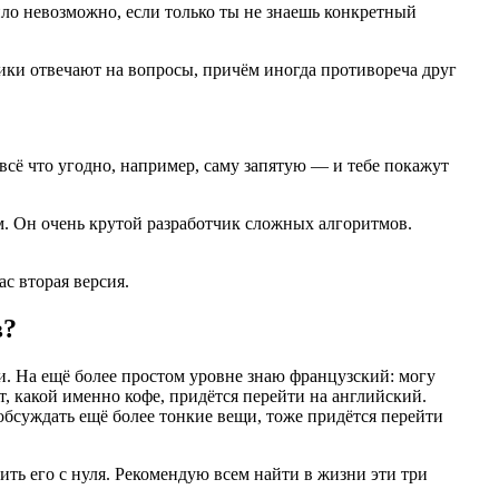
ило невозможно, если только ты не знаешь конкретный
ники отвечают на вопросы, причём иногда противореча друг
 всё что угодно, например, саму запятую — и тебе покажут
ом. Он очень крутой разработчик сложных алгоритмов.
с вторая версия.
в?
ти. На ещё более простом уровне знаю французский: могу
ят, какой именно кофе, придётся перейти на английский.
т обсуждать ещё более тонкие вещи, тоже придётся перейти
ть его с нуля. Рекомендую всем найти в жизни эти три