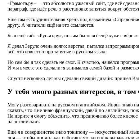
«Грамота.ру» — это абсолютно ужасный сайт, где всё сделан
параграф, где идёт речь о расстановке запятых вокруг обсто
Ещё там есть удивительная хрень под названием «Справочна
другу. А читатели ещё на это ссылаются.
Был ещё сайт «Рус-яз-ру», но там было всё ещё хуже с вёрстк
Я делал Зерулс очень долго: верстал, пытался запрограммиро
всё, что известно про запятые в русском языке.
Но сам бы я так сделать не смог. К счастью, нашёлся прогр
И мы вместе это сделали: я занимался самой базой и разметко
Спустя несколько лет мы сделали свежий дизайн: пришёл Вад
У тебя много разных интересов, в то
Могу разговаривать на русском и английском. Иврит знаю на 
сказать, что я не знаю французский, давай по-английски, по
На иврите я смогу объяснить, что предпочитаю более кислое з
на английский.
Ещё я в совершенстве знаю токипону — искусственный язык, 
дня — чтобы понять, как работают языки и как выражать мыс