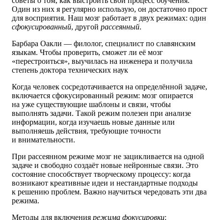
советы о том, как выстроить свой процесс обучения.
Один из них я регулярно использую, он достаточно прост
для восприятия. Наш мозг работает в двух режимах: один
сфокусированный
, другой
рассеянный
.
Барбара Оакли — филолог, специалист по славянским
языкам. Чтобы проверить, сможет ли её мозг
«перестроиться», выучилась на инженера и получила
степень доктора технических наук
Когда человек сосредотачивается на определённой задаче,
включается сфокусированный режим: мозг опирается
на уже существующие шаблоны и связи, чтобы
выполнять задачи. Такой режим полезен при анализе
информации, когда изучаешь новые данные или
выполняешь действия, требующие точности
и внимательности.
При рассеянном режиме мозг не зацикливается на одной
задаче и свободно создаёт новые нейронные связи. Это
состояние способствует творческому процессу: когда
возникают креативные идеи и нестандартные подходы
к решению проблем. Важно научиться чередовать эти два
режима.
Методы для включения
режима фокусировки
: