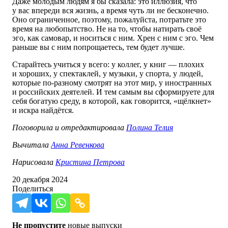
Даже молодым людям я бы сказала: это иллюзия, что
у вас впереди вся жизнь, а время чуть ли не бесконечно.
Оно ограниченное, поэтому, пожалуйста, потратьте это
время на любопытство. Не на то, чтобы натирать своё
эго, как самовар, и носиться с ним. Хрен с ним с эго. Чем
раньше вы с ним попрощаетесь, тем будет лучше.
Старайтесь учиться у всего: у коллег, у книг ― плохих
и хороших, у спектаклей, у музыки, у спорта, у людей,
которые по-разному смотрят на этот мир, у иностранных
и российских деятелей. И тем самым вы сформируете для
себя богатую среду, в которой, как говорится, «щёлкнет»
и искра найдётся.
Поговорила и отредактировала
Полина Телия
Вычитала
Анна Ревенкова
Нарисовала
Кристина Петрова
20 декабря 2024
Поделиться
Не пропустите
новые выпуски