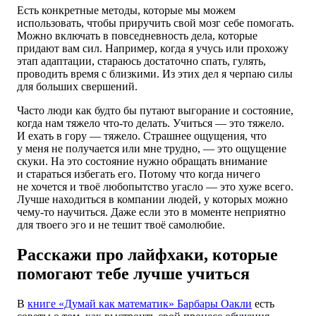
Есть конкретные методы, которые мы можем
использовать, чтобы приручить свой мозг себе помогать.
Можно включать в повседневность дела, которые
придают вам сил. Например, когда я учусь или прохожу
этап адаптации, стараюсь достаточно спать, гулять,
проводить время с близкими. Из этих дел я черпаю силы
для больших свершений.
Часто люди как будто бы путают выгорание и состояние,
когда нам тяжело что-то делать. Учиться ― это тяжело.
И ехать в гору ― тяжело. Страшнее ощущения, что
у меня не получается или мне трудно, ― это ощущение
скуки. На это состояние нужно обращать внимание
и стараться избегать его. Потому что когда ничего
не хочется и твоё любопытство угасло — это хуже всего.
Лучше находиться в компании людей, у которых можно
чему-то научиться. Даже если это в моменте неприятно
для твоего эго и не тешит твоё самолюбие.
Расскажи про лайфхаки, которые
помогают тебе лучше учиться
В
книге «Думай как математик» Барбары Оакли
есть