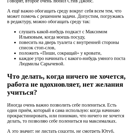
Говорят, второе очень любил
Стив Джобс.
А ещё важно обогащать среду вокруг себя всем тем, что
может помочь с решением задачи. Допустим, погружаясь
в редактуру, можно обогащать среду так:
слушать какой-нибудь подкаст с Максимом
Ильяховым, когда моешь посуду,
повесить на дверь туалета с внутренней стороны
список стоп-слов,
положить «Пиши, сокращай» у кровати,
каждое утро начинать с какого-нибудь умного поста
Людмилы Сарычевой.
Что делать, когда ничего не хочется,
работа не вдохновляет, нет желания
учиться?
Иногда очень важно позволить себе полениться. Есть
один приём, который я сама использую: когда начинаю
прокрастинировать, или понимаю, что ничего не хочется
делать, то позволяю себе полениться на максималках.
А это значит: не листать соцсети, не смотреть Ютуб,