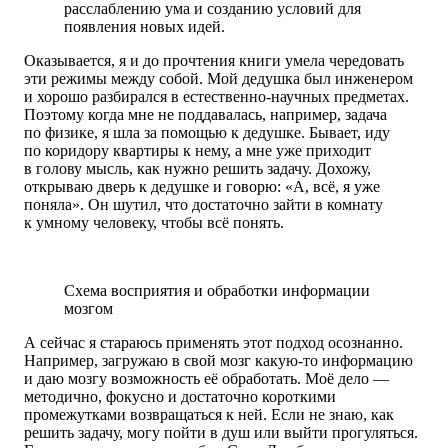
расслаблению ума и созданию условий для
появления новых идей.
Оказывается, я и до прочтения книги умела чередовать
эти режимы между собой. Мой дедушка был инженером
и хорошо разбирался в естественно-научных предметах.
Поэтому когда мне не поддавалась, например, задача
по физике, я шла за помощью к дедушке. Бывает, иду
по коридору квартиры к нему, а мне уже приходит
в голову мысль, как нужно решить задачу. Дохожу,
открываю дверь к дедушке и говорю: «А, всё, я уже
поняла». Он шутил, что достаточно зайти в комнату
к умному человеку, чтобы всё понять.
Схема восприятия и обработки информации
мозгом
А сейчас я стараюсь применять этот подход осознанно.
Например, загружаю в свой мозг какую-то информацию
и даю мозгу возможность её обработать. Моё дело ―
методично, фокусно и достаточно короткими
промежутками возвращаться к ней. Если не знаю, как
решить задачу, могу пойти в душ или выйти прогуляться.