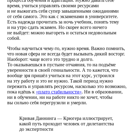
процесса обучения и адаптации. Нужно давать себе
время, учиться управлять своими ресурсами
и не выжигать себя супер завышенными ожиданиями
от себя самого. Это как с экзаменами в университете.
Есть надежда прочитать за ночь учебник, понять тему
и на утро сдать экзамен. Но скорее всего ничего
не выйдет: можно выгореть и остаться недовольным
собой.
Чтобы научиться чему-то, нужно время. Важно помнить,
что новая сфера не всегда будет вызывать дикий восторг.
Наоборот: чаще всего это трудно и долго.
То оказываешься в пустыне отчаяния, то на подъёме
уверенности в своей гениальности. А то кажется, что
вообще зря пришёл учиться на этот курс, устроился
на эту работу и это не нужно. Такой период нужно
пережить и управлять ресурсом, насколько это возможно,
пока идёшь к
«плато стабильности»
. Ни в образовании,
ни в обучении, ни на работе никто не хочет, чтобы
вы сильно себя перегрузили и умерли.
Кривая Даннинга — Крюгера иллюстрирует,
какой путь проходит человек от дилетантства
до экспертности