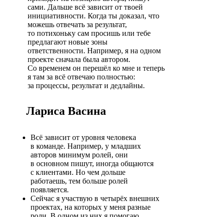
сами. Дальше всё зависит от твоей
инициативности. Когда ты доказал, что
можешь отвечать за результат,
то потихоньку сам просишь или тебе
предлагают новые зоны
ответственности. Например, я на одном
проекте сначала была автором.
Со временем он перешёл ко мне и теперь
я там за всё отвечаю полностью:
за процессы, результат и дедлайны.
Лариса Васина
Всё зависит от уровня человека
в команде. Например, у младших
авторов минимум ролей, они
в основном пишут, иногда общаются
с клиентами. Но чем дольше
работаешь, тем больше ролей
появляется.
Сейчас я участвую в четырёх внешних
проектах, на которых у меня разные
роли. В одном из них я помогаю