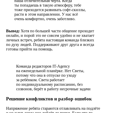
наша отличительная черта. Когда
ты попадаешь в такую атмосферу, тебе
тоже приходится развивать софт-скиллы,
расти в этом направлении. У нас всё
очень комфортно, очень заботливо.
Вывод:
Хотя по большей части общение проходит
онлайн, и порой это не совсем удобно и не хватает
личных встреч, ребята настоящая команда близких
по духу людей. Поддерживают друг друга и всегда
готовы прийти на помощь.
Команда редакторов IT-Agency
на еженедельной планёрке. Нет Светы,
потому что она в отпуске по уходу
за ребёнком. Света работает
по индивидуальному расписанию, без
созвонов, берёт в работу несрочные задачи
Решение конфликтов и разбор ошибок
Напряжение ребята стараются отлавливать на подлёте
и не ждут, когда оно дойдёт до точки. Если что-то