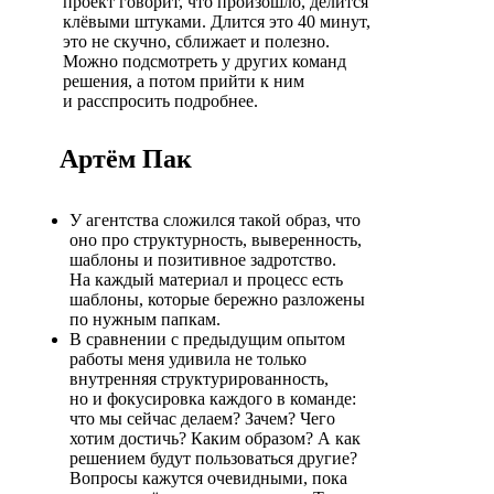
проект говорит, что произошло, делится
клёвыми штуками. Длится это 40 минут,
это не скучно, сближает и полезно.
Можно подсмотреть у других команд
решения, а потом прийти к ним
и расспросить подробнее.
Артём Пак
У агентства сложился такой образ, что
оно про структурность, выверенность,
шаблоны и позитивное задротство.
На каждый материал и процесс есть
шаблоны, которые бережно разложены
по нужным папкам.
В сравнении с предыдущим опытом
работы меня удивила не только
внутренняя структурированность,
но и фокусировка каждого в команде:
что мы сейчас делаем? Зачем? Чего
хотим достичь? Каким образом? А как
решением будут пользоваться другие?
Вопросы кажутся очевидными, пока