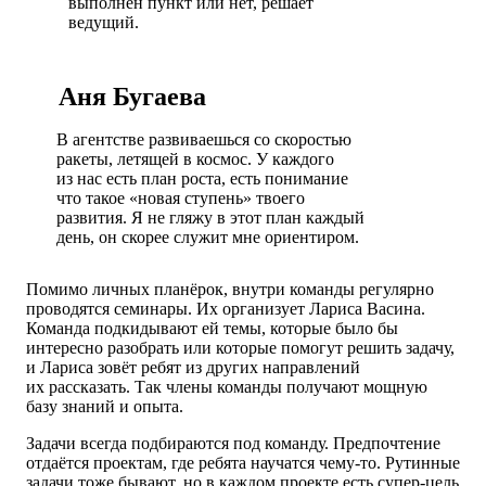
выполнен пункт или нет, решает
ведущий.
Аня Бугаева
В агентстве развиваешься со скоростью
ракеты, летящей в космос. У каждого
из нас есть план роста, есть понимание
что такое «новая ступень» твоего
развития. Я не гляжу в этот план каждый
день, он скорее служит мне ориентиром.
Помимо личных планёрок, внутри команды регулярно
проводятся семинары. Их организует Лариса Васина.
Команда подкидывают ей темы, которые было бы
интересно разобрать или которые помогут решить задачу,
и Лариса зовёт ребят из других направлений
их рассказать. Так члены команды получают мощную
базу знаний и опыта.
Задачи всегда подбираются под команду. Предпочтение
отдаётся проектам, где ребята научатся чему-то. Рутинные
задачи тоже бывают, но в каждом проекте есть супер-цель