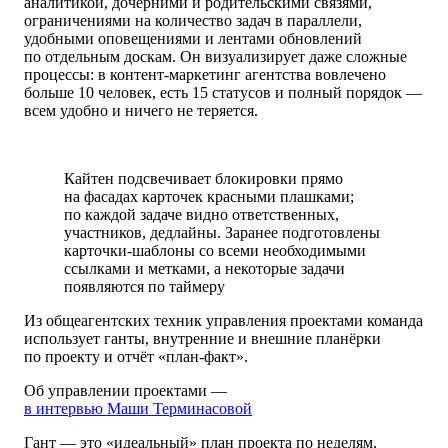
аналитикой, дочерними и родительскими связями,
ограничениями на количество задач в параллели,
удобными оповещениями и лентами обновлений
по отдельным доскам. Он визуализирует даже сложные
процессы: в контент-маркетинг агентства вовлечено
больше 10 человек, есть 15 статусов и полный порядок —
всем удобно и ничего не теряется.
Кайтен подсвечивает блокировки прямо
на фасадах карточек красными плашками;
по каждой задаче видно ответственных,
участников, дедлайны. Заранее подготовлены
карточки-шаблоны со всеми необходимыми
ссылками и метками, а некоторые задачи
появляются по таймеру
Из общеагентских техник управления проектами команда
использует ганты, внутренние и внешние планёрки
по проекту и отчёт «план-факт».
Об управлении проектами —
в интервью Маши Терминасовой
Гант — это «идеальный» план проекта по неделям,