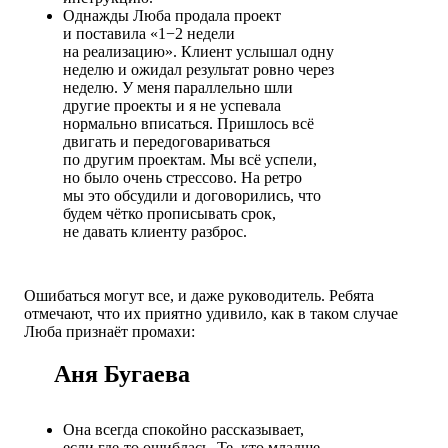
Однажды Люба продала проект
и поставила «1−2 недели
на реализацию». Клиент услышал одну
неделю и ожидал результат ровно через
неделю. У меня параллельно шли
другие проекты и я не успевала
нормально вписаться. Пришлось всё
двигать и передоговариваться
по другим проектам. Мы всё успели,
но было очень стрессово. На ретро
мы это обсудили и договорились, что
будем чётко прописывать срок,
не давать клиенту разброс.
Ошибаться могут все, и даже руководитель. Ребята
отмечают, что их приятно удивило, как в таком случае
Люба признаёт промахи:
Аня Бугаева
Она всегда спокойно рассказывает,
если где-то ошиблась. Те, кто младше,