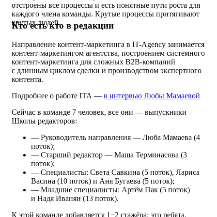
отстроены все процессы и есть понятные пути роста для
каждого члена команды. Крутые процессы притягивают
крутых людей.
Кто есть кто в редакции
Направление контент-маркетинга в IT-Agency занимается
контент-маркетингом агентства, построением системного
контент-маркетинга для сложных B2B-компаний
с длинным циклом сделки и производством экспертного
контента.
Подробнее о работе ITA —
в интервью Любы Мамаевой
Сейчас в команде 7 человек, все они — выпускники
Школы редакторов:
— Руководитель направления — Люба Мамаева (4
поток);
— Старший редактор — Маша Терминасова (3
поток);
— Специалисты: Света Савкина (5 поток), Лариса
Васина (10 поток) и Аня Бугаева (5 поток);
— Младшие специалисты: Артём Пак (5 поток)
и Надя Иванян (13 поток).
К этой команде добавляется 1−2 стажёра: это ребята,