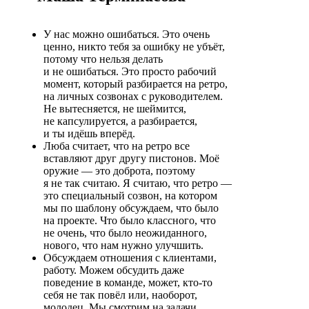
У нас можно ошибаться. Это очень
ценно, никто тебя за ошибку не убъёт,
потому что нельзя делать
и не ошибаться. Это просто рабочий
момент, который разбирается на ретро,
на личных созвонах с руководителем.
Не вытесняется, не шеймится,
не капсулируется, а разбирается,
и ты идёшь вперёд.
Люба считает, что на ретро все
вставляют друг другу пистонов. Моё
оружие ― это доброта, поэтому
я не так считаю. Я считаю, что ретро ―
это специальный созвон, на котором
мы по шаблону обсуждаем, что было
на проекте. Что было классного, что
не очень, что было неожиданного,
нового, что нам нужно улучшить.
Обсуждаем отношения с клиентами,
работу. Можем обсудить даже
поведение в команде, может, кто-то
себя не так повёл или, наоборот,
молодец. Мы смотрим на задачи,