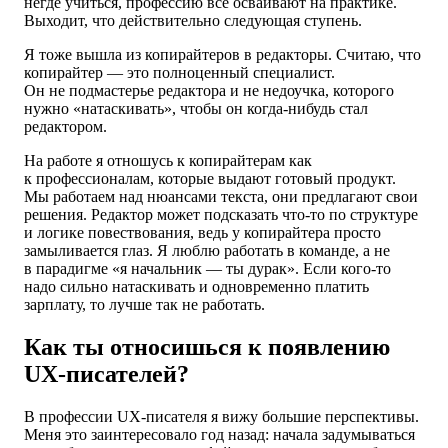
негде учиться, профессию все осваивают на практике.
Выходит, что действительно следующая ступень.
Я тоже вышла из копирайтеров в редакторы. Считаю, что
копирайтер — это полноценный специалист.
Он не подмастерье редактора и не недоучка, которого
нужно «натаскивать», чтобы он когда-нибудь стал
редактором.
На работе я отношусь к копирайтерам как
к профессионалам, которые выдают готовый продукт.
Мы работаем над нюансами текста, они предлагают свои
решения. Редактор может подсказать что-то по структуре
и логике повествования, ведь у копирайтера просто
замыливается глаз. Я люблю работать в команде, а не
в парадигме «я начальник — ты дурак». Если кого-то
надо сильно натаскивать и одновременно платить
зарплату, то лучше так не работать.
Как ты относишься к появлению
UX-писателей?
В профессии UX-писателя я вижу большие перспективы.
Меня это заинтересовало год назад: начала задумываться