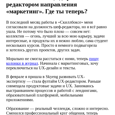
редактором направления
«маркетинг». Где ты теперь?
В последний месяц работы в «Скиллбоксе» меня
согласовали на должность шеф-редактора, но я всё равно
ушла. Не потому что было плохо — совсем нет:
коллектив — огонь, лучший за всю мою карьеру, задачи
интересные, и продукты их я нежно люблю, сама студент
нескольких курсов. Просто я немного подвыгорела
и хотелось других проектов, других задач.
Морально не смогла расстаться с ними, теперь
пишу
колонки в журнал
. Начинала с маркетинговых, хочу
переключиться на UX-дизайн и тексты.
В феврале я пришла в Skyeng развивать UX-
экспертизу — стала фултайм UX-редактором. Раньше
совмещала продуктовые задачи и UX. Занимаюсь
выстраиванием процессов и работой с лендингами,
образовательной платформой, мобильными
приложениями.
Образование — реальный челлендж, сложно и интересно.
Сменился профессиональный круг общения, теперь