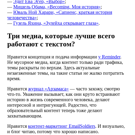
—
Эдит Ева Эгер, «Выбор»
;
—
Мишель Обама, «Becoming. Моя история»
;
—
Юваль Ной Харари, «Сапиенс, краткая история
человечества»
;
—
Гузель Яхина, «Зулейха открывает глаза»
.
Три медиа, которые лучше всего
работают с текстом?
Нравится концепция и подача информации
у Reminder
.
Не мусорное медиа, когда контент только ради трафика,
темы раскрыты по верхам. Здесь актуальные
незаезженные темы, на такие статьи не жалко потратить
время.
Нравится
журнал «Арзамаса»
— часто захожу, смотрю
что-то. Уважение вызывает, как они круто встраивают
историю в жизнь современного человека, делают
интересной и интригующей. Радостно, что
образовательный контент теперь тоже делают
захватывающим.
Нравится
контент-маркетинг EmailSoldiers
. И визуально,
и блог читаю, потому что хорошо написано.