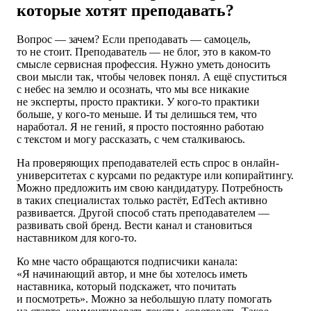
которые хотят преподавать?
Вопрос — зачем? Если преподавать — самоцель,
то не стоит. Преподаватель — не блог, это в каком-то
смысле сервисная профессия. Нужно уметь доносить
свои мысли так, чтобы человек понял. А ещё спуститься
с небес на землю и осознать, что мы все никакие
не эксперты, просто практики. У кого-то практики
больше, у кого-то меньше. И ты делишься тем, что
наработал. Я не гений, я просто постоянно работаю
с текстом и могу рассказать, с чем сталкиваюсь.
На проверяющих преподавателей есть спрос в онлайн-
университетах с курсами по редактуре или копирайтингу.
Можно предложить им свою кандидатуру. Потребность
в таких специалистах только растёт, EdTech активно
развивается. Другой способ стать преподавателем —
развивать свой бренд. Вести канал и становиться
наставником для кого-то.
Ко мне часто обращаются подписчики канала:
«Я начинающий автор, и мне бы хотелось иметь
наставника, который подскажет, что почитать
и посмотреть». Можно за небольшую плату помогать