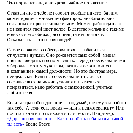
Это норма жизни, а не чрезвычайное положение.
Отказ лично о тебе не говорит вообще ничего. За ним
может крыться множество факторов, не обязательно
связанных с профессионализмом. Может, работодателю
не нравится твой цвет волос. В детстве мальчик с такими
волосами его обижал, ассоциации неприятные.
Отказывать — это право людей.
Самое сложное в собеседованиях — избавиться
от чувства нужды. Оно рождается само собой, мешая
внятно говорить и ясно мыслить. Перед собеседованиями
я боролась с этим чувством, начиная искать минусы
в компании и самой должности. Но это быстрая мера,
неидеальная. Если на собеседовании ты легко
соглашаешься на чужие условия и пытаешься
понравиться, надо работать с самооценкой, учиться
любить себя.
Если завтра собеседование — подумай, почему эта работа
так себе. А если есть время — иди к психотерапевту. Или
почитай книги по психологии личности. Например,
«Дары несовершенства. Как полюбить себя таким, какой
ты есть»
Брене Браун.