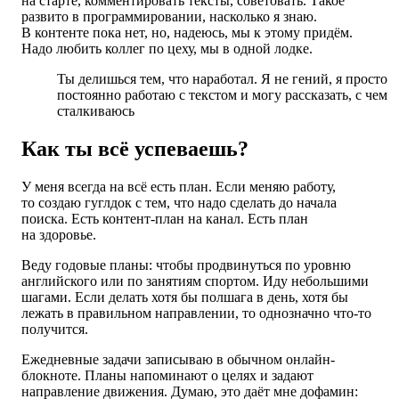
на старте, комментировать тексты, советовать. Такое
развито в программировании, насколько я знаю.
В контенте пока нет, но, надеюсь, мы к этому придём.
Надо любить коллег по цеху, мы в одной лодке.
Ты делишься тем, что наработал. Я не гений, я просто
постоянно работаю с текстом и могу рассказать, с чем
сталкиваюсь
Как ты всё успеваешь?
У меня всегда на всё есть план. Если меняю работу,
то создаю гуглдок с тем, что надо сделать до начала
поиска. Есть контент-план на канал. Есть план
на здоровье.
Веду годовые планы: чтобы продвинуться по уровню
английского или по занятиям спортом. Иду небольшими
шагами. Если делать хотя бы полшага в день, хотя бы
лежать в правильном направлении, то однозначно что-то
получится.
Ежедневные задачи записываю в обычном онлайн-
блокноте. Планы напоминают о целях и задают
направление движения. Думаю, это даёт мне дофамин: