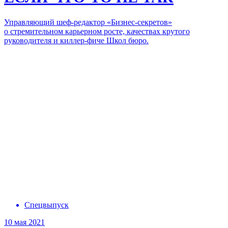
Управляющий шеф-редактор «Бизнес-секретов»
о стремительном карьерном росте, качествах крутого
руководителя и киллер-фиче Школ бюро.
Спецвыпуск
10 мая 2021