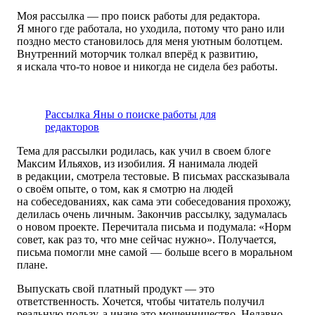
Моя рассылка — про поиск работы для редактора.
Я много где работала, но уходила, потому что рано или
поздно место становилось для меня уютным болотцем.
Внутренний моторчик толкал вперёд к развитию,
я искала что-то новое и никогда не сидела без работы.
Рассылка Яны о поиске работы для
редакторов
Тема для рассылки родилась, как учил в своем блоге
Максим Ильяхов, из изобилия. Я нанимала людей
в редакции, смотрела тестовые. В письмах рассказывала
о своём опыте, о том, как я смотрю на людей
на собеседованиях, как сама эти собеседования прохожу,
делилась очень личным. Закончив рассылку, задумалась
о новом проекте. Перечитала письма и подумала: «Норм
совет, как раз то, что мне сейчас нужно». Получается,
письма помогли мне самой — больше всего в моральном
плане.
Выпускать свой платный продукт — это
ответственность. Хочется, чтобы читатель получил
реальную пользу, а иначе это мошенничество. Недавно