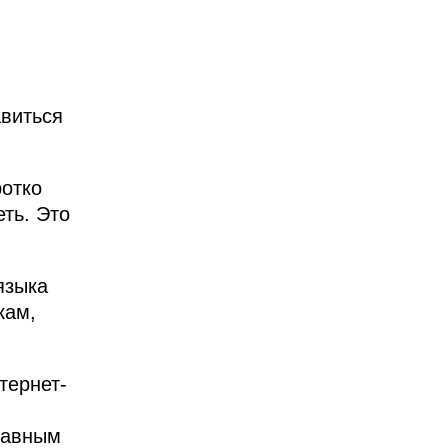
авиться
ротко
еть. Это
языка
кам,
тернет-
лавным