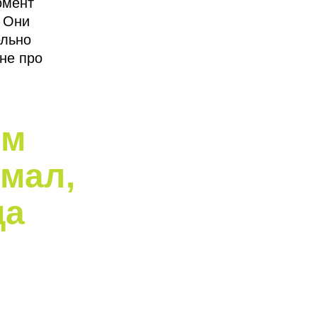
омент
. Они
ельно
не про
им
умал,
да