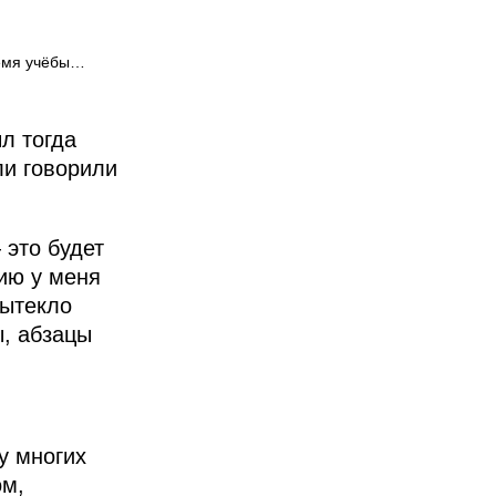
ремя учёбы…
л тогда
ли говорили
 это будет
нию у меня
вытекло
ы, абзацы
у многих
ом,