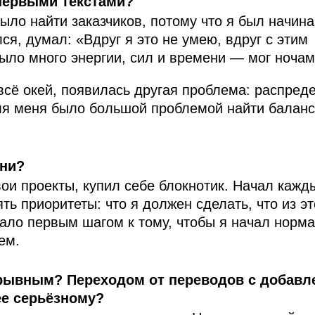
первыми текстами?
ыло найти заказчиков, потому что я был начин
ся, думал: «Вдруг я это не умею, вдруг с этим
ыло много энергии, сил и времени — мог ночам
 всё окей, появилась другая проблема: распред
ля меня было большой проблемой найти балан
ени?
ои проекты, купил себе блокнотик. Начал кажд
ть приоритеты: что я должен сделать, что из э
тало первым шагом к тому, чтобы я начал норм
ем.
орывным? Переходом от переводов с добавл
ее серьёзному?