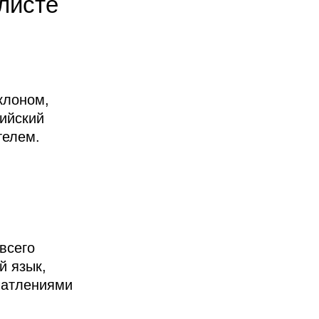
листе
клоном,
лийский
телем.
всего
й язык,
ечатлениями