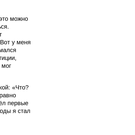
 это можно
ься.
т
 Вот у меня
имался
тиции,
 мог
кой: «Что?
 равно
шёл первые
оды я стал