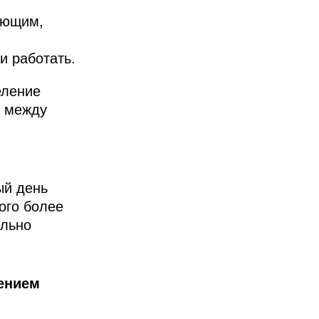
ающим,
и работать.
еление
с между
ый день
того более
ально
ением