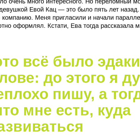
ыло очень много интересного. Но переломный м
 девушкой Евой Кац — это было пять лет назад
ю компанию. Меня пригласили и начали паралл
тно оформлял. Кстати, Ева тогда рассказала м
это всё было эдак
лове: до этого я д
еплохо пишу, а тог
что мне есть, куда
азвиваться