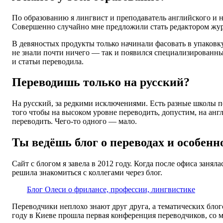
По образованию я лингвист и преподаватель английского и не
Совершенно случайно мне предложили стать редактором журн
В девяностых продукты только начинали фасовать в упаковк
не знали почти ничего — так и появился специализированный
и статьи переводила.
Переводишь только на русский?
На русский, за редкими исключениями. Есть разные школы пе
того чтобы на высоком уровне переводить, допустим, на англ
переводить. Чего-то одного — мало.
Ты ведёшь блог о переводах и особенн
Сайт с блогом я завела в 2012 году. Когда после офиса занял
решила знакомиться с коллегами через блог.
Блог Олеси о фрилансе, профессии, лингвистике
Переводчики неплохо знают друг друга, а тематических блогов
году в Киеве прошла первая конференция переводчиков, со