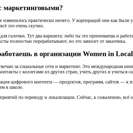
 с маркетинговыми?
 не изменилось практически ничего. У корпораций они как были у
сё это очень скучно.
ля галочки. Тут два варианта: либо ты это принимаешь и работае
ксты полностью перерабатывают, но это зависит от заказчика.
 работаешь в организации Women in Local
твечаю за социальные сети и маркетинг. Это международная иниц
контакты с коллегами из других стран, учить других и учиться с
ация цифрового контента — продуктов, программ, сайтов — к яз
ем в школе.
риятий по переводу и локализации. Сейчас, к сожалению, всё 