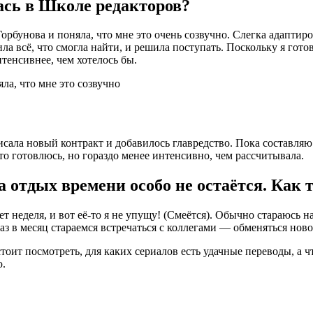
ась в Школе редакторов?
рбунова и поняла, что мне это очень созвучно. Слегка адаптиров
ла всё, что смогла найти, и решила поступать. Поскольку я гот
интенсивнее, чем хотелось бы.
а, что мне это созвучно
писала новый контракт и добавилось главредство. Пока составля
то готовлюсь, но гораздо менее интенсивно, чем рассчитывала.
а отдых времени особо не остаётся. Как
ет неделя, и вот её-то я не упущу! (Смеётся). Обычно стараюсь
аз в месяц стараемся встречаться с коллегами — обменяться новос
тоит посмотреть, для каких сериалов есть удачные переводы, а 
ю.