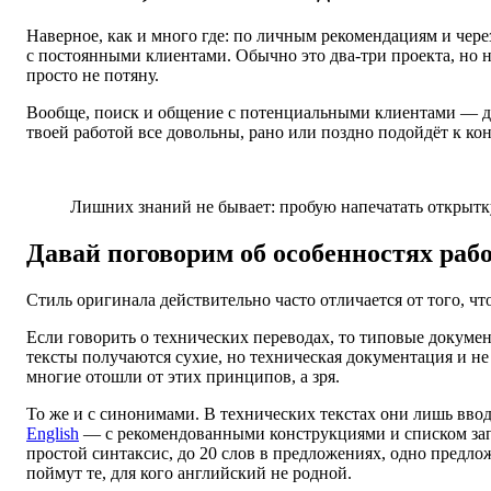
Наверное, как и много где: по личным рекомендациям и чер
с постоянными клиентами. Обычно это два-три проекта, но 
просто не потяну.
Вообще, поиск и общение с потенциальными клиентами — для
твоей работой все довольны, рано или поздно подойдёт к кон
Лишних знаний не бывает: пробую напечатать открытку
Давай поговорим об особенностях раб
Стиль оригинала действительно часто отличается от того, что
Если говорить о технических переводах, то типовые докум
тексты получаются сухие, но техническая документация и не
многие отошли от этих принципов, а зря.
То же и с синонимами. В технических текстах они лишь ввод
English
— с рекомендованными конструкциями и списком запр
простой синтаксис, до 20 слов в предложениях, одно предл
поймут те, для кого английский не родной.