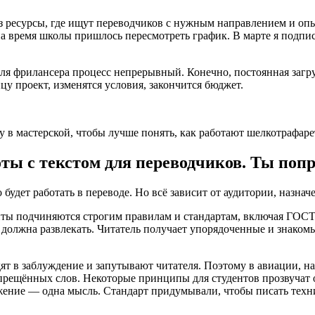
ез ресурсы, где ищут переводчиков с нужным направлением и о
на время школы пришлось пересмотреть график. В марте я подпи
 фрилансера процесс непрерывный. Конечно, постоянная загрузк
цу проект, изменятся условия, закончится бюджет.
 в мастерской, чтобы лучше понять, как работают шелкотрафар
оты с текстом для переводчиков. Ты поп
 будет работать в переводе. Но всё зависит от аудитории, назнач
енты подчиняются строгим правилам и стандартам, включая ГОС
 должна развлекать. Читатель получает упорядоченные и знаком
ят в заблуждение и запутывают читателя. Поэтому в авиации, на
ещённых слов. Некоторые принципы для студентов прозвучат оч
ожение — одна мысль. Стандарт придумывали, чтобы писать техн