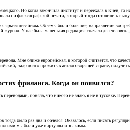
мецкого. Но когда закончила институт и переехала в Киев, то ис
ала по флексографской печати, который тогда готовили к выпу
у с ярким дизайном. Объёмы были большие, направление востре
 журнал. У нас была маленькая редакция: сначала два человека
ревода. Мне ближе европейская, в которой считается, что качес
ийский, надо долго прожить в англоговорящей стране, получить 
остях фриланса. Когда он появился?
ась переводами, поняла, что никого не знаю, я не в тусовке. Пе
 тогда было раз-два и обчёлся. Оказалось, если писать регулярн
 многими мы были уже виртуально знакомы.