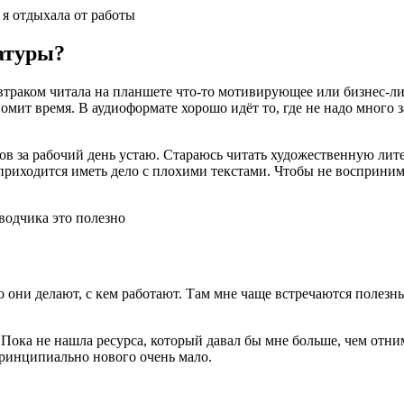
я отдыхала от работы
атуры?
втраком читала на планшете что-то мотивирующее или бизнес-лит
номит время. В аудиоформате хорошо идёт то, где не надо много
в за рабочий день устаю. Стараюсь читать художественную лите
о приходится иметь дело с плохими текстами. Чтобы не восприни
водчика это полезно
о они делают, с кем работают. Там мне чаще встречаются полезн
. Пока не нашла ресурса, который давал бы мне больше, чем отни
принципиально нового очень мало.