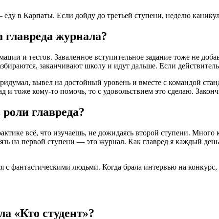
 еду в Карпаты. Если дойду до третьей ступени, неделю канику
а главреда журнала?
ации и тестов. Заваленное вступительное задание тоже не добав
збираются, заканчивают школу и идут дальше. Если действительно
 придумал, вывел на достойный уровень и вместе с командой ст
ад и тоже кому-то помочь, то с удовольствием это сделаю. Законч
в роли главреда?
актике всё, что изучаешь, не дожидаясь второй ступени. Много 
связь на первой ступени — это журнал. Как главред я каждый де
 с фантастическими людьми. Когда брала интервью на конкурс, 
ла «Кто студент»?