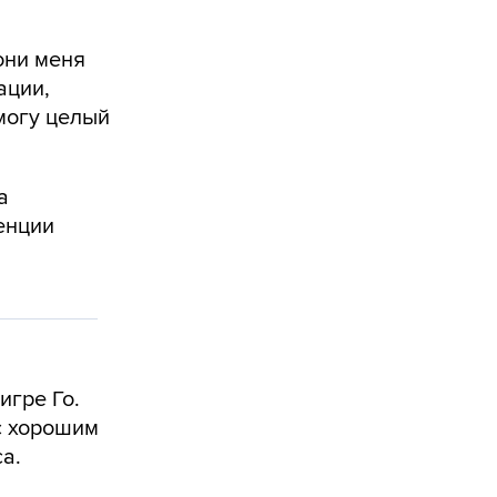
они меня
ации,
 могу целый
а
енции
игре Го.
с хорошим
а.