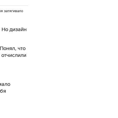
ня затягивало
. Но дизайн
Понял, что
я отчислили
 мало
ебя