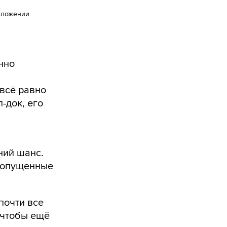
иложении
нно
 всё равно
-док, его
ний шанс.
пропущенные
почти все
, чтобы ещё