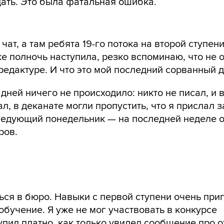
дать. Это была фатальная ошибка.
чат, а там ребята 19-го потока на второй ступен
е полночь наступила, резко вспоминаю, что не 
 редактуре. И что это мой последний сорванный 
дней ничего не происходило: никто не писал, и
л, в деканате могли пропустить, что я прислал 
следующий понедельник — на последней неделе 
ров.
ться в бюро. Навыки с первой ступени очень при
 обучение. Я уже не мог участвовать в конкурсе
упил платно, как только увидел сообщение про 