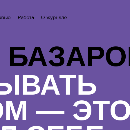
рвью
Работа
О журнале
 БАЗАРО
ЫВАТЬ
ОМ — ЭТ