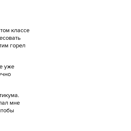
том классе
есовать
тим горел
е уже
учно
тикума.
лал мне
чтобы