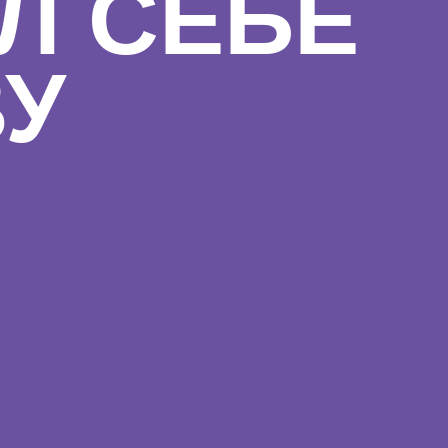
Л СЕБЕ
ВУ