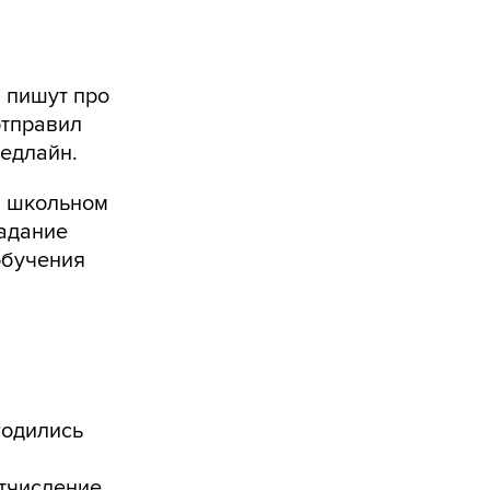
и пишут про
отправил
дедлайн.
 в школьном
задание
обучения
годились
отчисление.