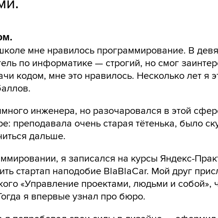
ми.
ом.
школе мне нравилось программирование. В девя
ель по информатике — строгий, но смог заинтер
чи кодом, мне это нравилось. Несколько лет я э
баллов.
ммного инженера, но разочаровался в этой сфер
ре: преподавала очень старая тётенька, было ск
читься дальше.
ммировании, я записался на курсы Яндекс-Прак
ить стартап наподобие BlaBlaCar. Мой друг прис
кого «Управление проектами, людьми и собой», 
 Тогда я впервые узнал про бюро.