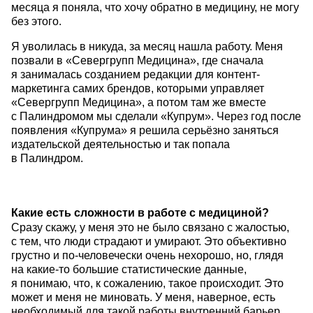
месяца я поняла, что хочу обратно в медицину, не могу
без этого.
Я уволилась в никуда, за месяц нашла работу. Меня
позвали в «Севергрупп Медицина», где сначала
я занималась созданием редакции для контент-
маркетинга самих брендов, которыми управляет
«Севергрупп Медицина», а потом там же вместе
с Палиндромом мы сделали «Купрум». Через год после
появления «Купрума» я решила серьёзно заняться
издательской деятельностью и так попала
в Палиндром.
Какие есть сложности в работе с медициной?
Сразу скажу, у меня это не было связано с жалостью,
с тем, что люди страдают и умирают. Это объективно
грустно и по-человечески очень нехорошо, но, глядя
на какие-то большие статистические данные,
я понимаю, что, к сожалению, такое происходит. Это
может и меня не миновать. У меня, наверное, есть
необходимый для такой работы внутренний барьер,