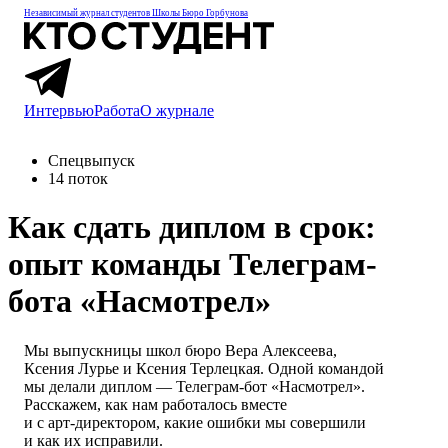
Независимый журнал студентов
Школы Бюро Горбунова
Интервью
Работа
О журнале
Спецвыпуск
14 поток
Как сдать диплом в срок:
опыт команды Телеграм-
бота «Насмотрел»
Мы выпускницы школ бюро Вера Алексеева,
Ксения Лурье
и Ксения Терлецкая
. Одной командой
мы делали диплом — Телеграм-бот «Насмотрел».
Расскажем, как нам работалось вместе
и с арт-директором
, какие ошибки мы совершили
и как их
исправили.