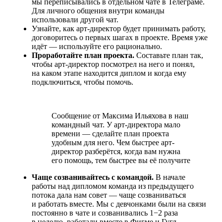
мы переписывались в отдельном чате в Телеграме.
Для личного общения внутри команды
использовали другой чат.
Узнайте, как арт-директор будет принимать работу,
договоритесь о первых шагах в проекте. Время уже
идёт — используйте его рационально.
Проработайте план проекта.
Составьте план так,
чтобы арт-директор посмотрел на него и понял,
на каком этапе находится диплом и когда ему
подключиться,
чтобы помочь
.
Сообщение от Максима Ильяхова в наш
командный чат. У арт-директора мало
времени — сделайте план проекта
удобным для него. Чем быстрее арт-
директор разберётся, когда вам нужна
его помощь, тем быстрее вы её получите
Чаще созванивайтесь с командой.
В начале
работы над дипломом команда из предыдущего
потока дала нам совет — чаще созваниваться
и работать вместе. Мы с девчонками были на связи
постоянно в чате и созванивались 1−2 раза
в неделю, работали вместе в Фигме и Гугл-