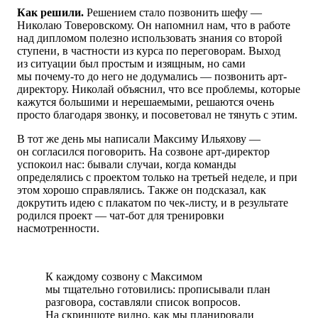
Как решили.
Решением стало позвонить шефу —
Николаю Товеровскому. Он напомнил нам, что в работе
над дипломом полезно использовать знания со второй
ступени, в частности из курса по переговорам. Выход
из ситуации был простым и изящным, но сами
мы почему-то до него не додумались — позвонить арт-
директору. Николай объяснил, что все проблемы, которые
кажутся большими и нерешаемыми, решаются очень
просто благодаря звонку, и посоветовал не тянуть с этим.
В тот же день мы написали Максиму Ильяхову —
он согласился поговорить. На созвоне
арт-директор
успокоил нас: бывали случаи, когда команды
определялись с проектом
только на третьей
неделе, и при
этом хорошо справлялись. Также он подсказал, как
докрутить идею с плакатом по чек-листу, и в результате
родился проект — чат-бот для тренировки
насмотренности.
К каждому созвону с Максимом
мы тщательно готовились: прописывали план
разговора, составляли список вопросов.
На скриншоте видно, как мы планировали