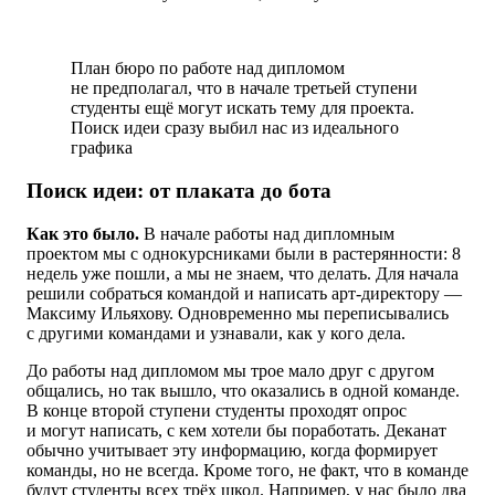
План бюро по работе над дипломом
не предполагал, что в начале третьей ступени
студенты ещё могут искать тему для проекта.
Поиск идеи сразу выбил нас из идеального
графика
Поиск идеи: от плаката до бота
Как это было.
В начале работы над дипломным
проектом мы с однокурсниками были в растерянности: 8
недель уже пошли, а мы не знаем, что делать. Для начала
решили собраться командой и написать арт-директору —
Максиму Ильяхову. Одновременно мы переписывались
с другими командами и узнавали, как у кого дела.
До работы над дипломом мы трое мало друг с другом
общались, но так вышло, что оказались в одной команде.
В конце второй ступени студенты проходят опрос
и могут написать, с кем хотели бы поработать. Деканат
обычно учитывает эту информацию, когда формирует
команды, но не всегда. Кроме того, не факт, что в команде
будут студенты всех трёх школ. Например, у нас было два