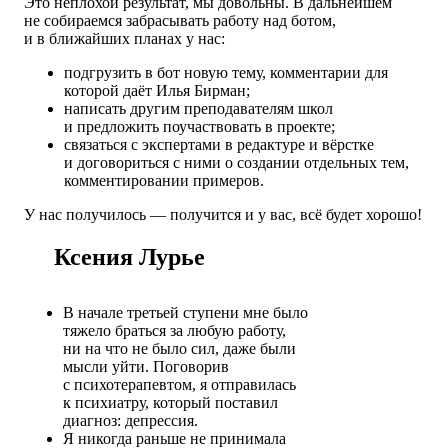
Это неплохой результат, мы довольны. В дальнейшем
не собираемся забрасывать работу над ботом,
и в ближайших планах у нас:
подгрузить в бот новую тему, комментарии для
которой даёт Илья Бирман;
написать другим преподавателям школ
и предложить поучаствовать в проекте;
связаться с экспертами в редактуре и вёрстке
и договориться с ними о создании отдельных тем,
комментировании примеров.
У нас получилось — получится и у вас, всё будет хорошо!
Ксения Лурье
В начале третьей ступени мне было
тяжело браться за любую работу,
ни на что не было сил, даже были
мысли уйти. Поговорив
с психотерапевтом, я отправилась
к психиатру, который поставил
диагноз: депрессия.
Я никогда раньше не принимала