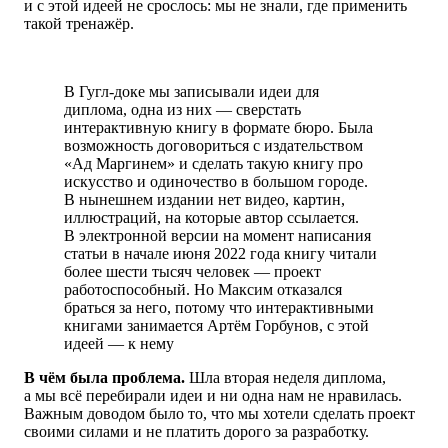
и с этой идеей не срослось: мы не знали, где применить
такой тренажёр.
В Гугл-доке мы записывали идеи для
диплома, одна из них — сверстать
интерактивную книгу в формате бюро. Была
возможность договориться с издательством
«Ад Маргинем» и сделать такую книгу про
искусство и одиночество в большом городе.
В нынешнем издании нет видео, картин,
иллюстраций, на которые автор ссылается.
В электронной версии на момент написания
статьи в начале
июня 2022 года
книгу читали
более шести тысяч человек — проект
работоспособный. Но Максим отказался
браться за него,
потому что интерактивными
книгами занимается Артём Горбунов, с этой
идеей — к нему
В чём была проблема.
Шла вторая неделя диплома,
а мы всё перебирали идеи и ни одна нам не нравилась.
Важным доводом было то, что мы хотели сделать проект
своими силами и не платить дорого за разработку.