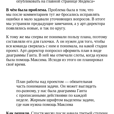
опубликовать на главной странице Яндекса»
В чём была проблема.
Проблема была в том, что
мы после комментариев тут же бросались исправлять
ошибки и мало задавали уточняющих вопросов. В итоге
мы устраняли предыдущие замечания, а у арт-директора
появлялись новые, и так по кругу.
К тому же мы сперва не понимали пользу плана, поэтому
составляли его для галочки. А он нужен для того, чтобы
вся команда сверялась с ним и понимала, на какой стадии
проект. Арт-директор попросил оформить план в виде
диаграммы Ганта.
В ней мы
отмечали слоты, когда нужна
была помощь Максима. Исходя из этого он планировал
своё время.
План работы над проектом — обязательная
часть понимания задачи. Он может выглядеть
по-разному, у нас была диаграмма Ганта
с прописанными действиями по каждой
неделе. Жирным шрифтом выделены задачи,
где нам нужна помощь Максима
Как решили.
Спустя месяц после начала третьей ступени