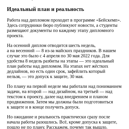
Идеальный план и реальность
Работа над дипломом проходит в программе «Бейскемп».
Здесь сотрудники бюро публикуют новости, а студенты
размещают документы по каждому этапу дипломного
проекта.
На осенний диплом отводится шесть недель,
а на весенний — 8 из-за майских праздников. В нашем
случае это было с 4 апреля по 30 мая 2022 года. Для
удобства 8 недель разбиты на этапы — это идеальный
план работы над дипломом. На этапах нет жёстких
дедлайнов, но есть один срок, зафейлить который
нельзя, — это допуск к защите, 30 мая.
По плану на первой неделе мы работали над пониманием
задачи, на второй — над дизайном, на третьей — над
текстом к проекту, далее над внедрением и планом
продвижения. Затем мы должны были подготовиться
к защите и в конце получить допуск.
Но ожидание и реальность практически сразу после
начала работы разошлись. Всё,
кроме допуска
к защите,
пошло не по плану. Расскажем, почему так вышло.