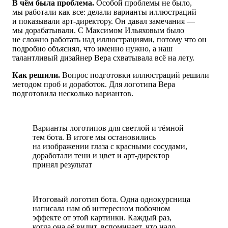
В чём была проблема.
Особой проблемы не было,
мы работали как все: делали варианты иллюстраций
и показывали арт-директору. Он давал замечания —
мы дорабатывали. С Максимом Ильяховым было
не сложно работать над иллюстрациями,
потому что он
подробно объяснял, что именно нужно, а наш
талантливый дизайнер Вера схватывала всё на лету.
Как решили.
Вопрос подготовки иллюстраций решили
методом проб и доработок.
Для логотипа
Вера
подготовила несколько вариантов.
Варианты логотипов для светлой и тёмной
тем бота. В итоге мы остановились
на изображении глаза с красными сосудами,
доработали тени и цвет и арт-директор
принял результат
Итоговый логотип бота. Одна однокурсница
написала нам об интересном побочном
эффекте от этой картинки. Каждый раз,
когда она
её видит, вспоминает, что надо