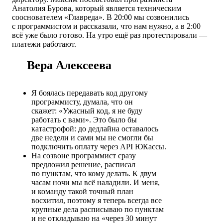
Анатолия Бурова
, который является техническим
сооснователем «Главреда». В 20:00 мы созвонились
с программистом и рассказали, что нам нужно, а в 2:00
всё уже было готово. На утро ещё раз протестировали —
платежи работают.
Вера Алексеева
Я боялась передавать код другому
программисту, думала, что он
скажет: «Ужасный
код, я не буду
работать с вами». Это было бы
катастрофой: до дедлайна оставалось
две недели и сами мы
не смогли бы
подключить оплату
через API ЮКассы
.
На созвоне программист сразу
предложил решение, расписал
по пунктам, что кому делать. К двум
часам ночи мы всё наладили. И меня,
и команду такой точный план
восхитил, поэтому я теперь всегда все
крупные дела расписываю по пунктам
и не откладываю на «через 30 минут