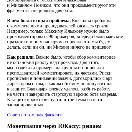
и Михаилом Нозиком
,
что они
прокомментируют эти
фрагменты специально для бота.
В чём была вторая проблема.
Ещё одна проблема
с комментариями преподавателей касалась сроков.
Например, только Максиму Ильяхову нужно было
прокомментировать
90 примеров
, впереди были майские
праздники и он у нас прямо спросил, что мы будем
делать, если ни он, ни Михаил ничего не пришлют.
Как решили.
Важно было, чтобы сбор комментариев
не остановил работу над проектом. Для этого
мы разделили примеры на группы и попросили
преподавателей комментировать их частями. Риски
прописали в понимании задачи, договорились с арт-
директором о том, с каким объёмом он допустит нас
к защите. Благодаря флексу удалось разбить работу
на части и завершить стартовую версию бота вовремя.
К защите проекта выпустили три темы из пяти
запланированных.
Советы о том,
как флексить
Монетизация через ЮКассу: решаем