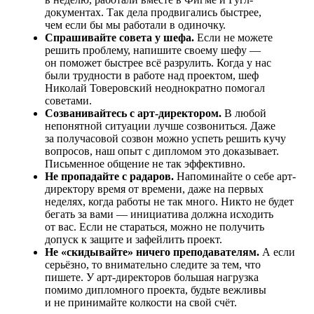
документах. Так дела продвигались быстрее,
чем если бы
мы работали в одиночку.
Спрашивайте совета у шефа.
Если не можете
решить проблему, напишите своему шефу —
он поможет быстрее всё разрулить. Когда у нас
были трудности в работе
над проектом
, шеф
Николай Товеровский неоднократно помогал
советами.
Созванивайтесь с арт-директором.
В любой
непонятной ситуации лучше созвониться. Даже
за получасовой созвон можно успеть решить кучу
вопросов, наш опыт с дипломом это доказывает.
Письменное общение не так эффективно.
Не пропадайте с радаров.
Напоминайте о себе арт-
директору время от времени,
даже на первых
неделях, когда работы не так много. Никто не будет
бегать за вами — инициатива должна исходить
от вас. Если не стараться, можно не получить
допуск к защите и зафейлить проект.
Не «скидывайте» ничего преподавателям.
А если
серьёзно, то внимательно следите за тем, что
пишете. У арт-директоров большая нагрузка
помимо дипломного проекта, будьте вежливы
и не принимайте колкости на свой счёт.