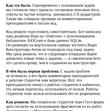
Как это было.
Одновременно с пониманием задачи
мы готовили текст проекта: составляли описание бота,
ответы на частые вопросы, занимались UX-редактурой.
Также мы собирали примеры на комментирование
преподавателям и писали код.
Код решили подготовить самостоятельно. Бот написала
наш дизайнер Вера на «Пайтоне» с использованием
библиотеки AIOGram и базы данных SQLite.
Он размещён на виртуальном сервере хостинга Beget.
Конструкторы ботов не подходили под нашу задачу.
Мы сразу решили, что в следующих итерациях будем
добавлять новые темы и задания, — в самописном боте
это сделать проще, чем в созданном на конструкторе.
В чём была первая проблема.
С кодом проблем
не возникло, а вот брать комментарии преподавателей
к работам студентов нам запретили. Всё, что
преподаватели пишут о работах студентов в кабинетах,
это личная переписка, использовать её нельзя. Работы
студентов тоже нельзя использовать без их разрешения.
Как решили.
Мы попросили студентов через Гугл-форму
дать согласие на использование фрагментов из их работ.
Договорились с Максимом Ильяховым