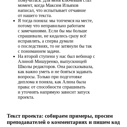
помучиться.
Для меня
ключевым стал
момент,
когда Максим Ильяхов
написал, что испытывает отчаяние
от нашего текста.
Я тогда поняла: мы топчемся на месте,
потому что неправильно
работаем
с замечаниями.
Если бы мы
больше
спрашивали, не кидались сразу всё
исправлять, а сперва думали
о последствиях, то не затянули бы так
с пониманием задачи.
На второй ступени у нас был вебинар с
Алиной Мишуренко
, выпускницей
Школы редакторов
. Она рассказывала,
как важно
уметь и не бояться задавать
вопросы.
Только при подготовке
диплома я поняла, как Алина была
права: от способности спрашивать
и уточнять напрямую зависит запуск
проекта.
Текст проекта: собираем примеры, просим
преподавателей о комментариях и пишем код