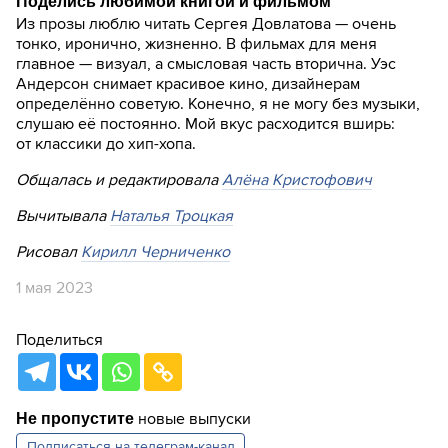
Поделись любимой книгой и фильмом
Из прозы люблю читать Сергея Довлатова — очень
тонко, иронично, жизненно. В фильмах для меня
главное — визуал, а смысловая часть вторична. Уэс
Андерсон снимает красивое кино, дизайнерам
определённо советую. Конечно, я не могу без музыки,
слушаю её постоянно. Мой вкус расходится вширь:
от классики до хип-хопа.
Общалась и редактировала
Алёна Кристофович
Вычитывала
Наталья Троцкая
Рисовал
Кирилл Черниченко
1 мая 2023
Поделиться
новые выпуски
Не пропустите
Подписаться на
телеграм-канал