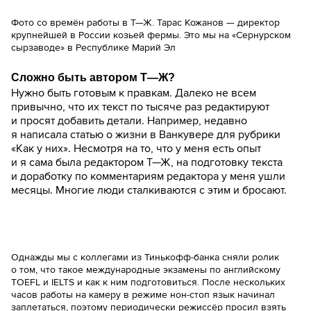
Фото со времён работы в Т—Ж. Тарас Кожанов — директор
крупнейшей в России козьей фермы. Это мы на «Сернурском
сырзаводе» в Республике Марий Эл
Сложно быть автором Т—Ж?
Нужно быть готовым к правкам. Далеко не всем
привычно, что их текст по тысяче раз редактируют
и просят добавить детали. Например, недавно
я написала статью о жизни в Ванкувере для рубрики
«Как у них». Несмотря на то, что у меня есть опыт
и я сама была редактором Т—Ж, на подготовку текста
и доработку по комментариям редактора у меня ушли
месяцы. Многие люди сталкиваются с этим и бросают.
Однажды мы с коллегами из Тинькофф-банка сняли ролик
о том, что такое международные экзамены по английскому
TOEFL и IELTS и как к ним подготовиться. После нескольких
часов работы на камеру в режиме нон-стоп язык начинал
заплетаться, поэтому периодически режиссёр просил взять