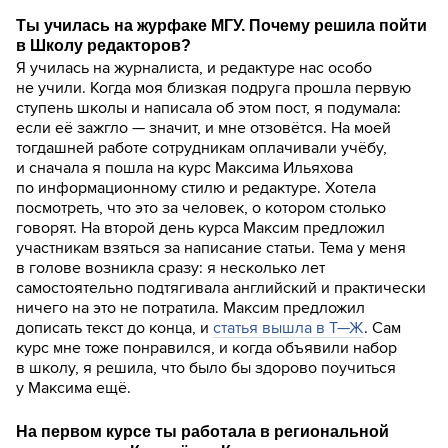
Ты училась на журфаке МГУ. Почему решила пойти
в Школу редакторов?
Я училась на журналиста, и редактуре нас особо
не учили. Когда моя близкая подруга прошла первую
ступень школы и написала об этом пост, я подумала:
если её зажгло — значит, и мне отзовётся. На моей
тогдашней работе сотрудникам оплачивали учёбу,
и сначала я пошла на курс Максима Ильяхова
по информационному стилю и редактуре. Хотела
посмотреть, что это за человек, о котором столько
говорят. На второй день курса Максим предложил
участникам взяться за написание статьи. Тема у меня
в голове возникла сразу: я несколько лет
самостоятельно подтягивала английский и практически
ничего на это не потратила. Максим предложил
дописать текст до конца, и
статья вышла в Т—Ж
. Сам
курс мне тоже понравился, и когда объявили набор
в школу, я решила, что было бы здорово поучиться
у Максима ещё.
На первом курсе ты работала в региональной