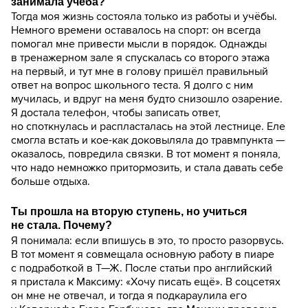
занимала учёба?
Тогда моя жизнь состояла только из работы и учёбы.
Немного времени оставалось на спорт: он всегда
помогал мне привести мысли в порядок. Однажды
в тренажерном зале я спускалась со второго этажа
на первый, и тут мне в голову пришёл правильный
ответ на вопрос школьного теста. Я долго с ним
мучилась, и вдруг на меня будто снизошло озарение.
Я достала телефон, чтобы записать ответ,
но споткнулась и распласталась на этой лестнице. Еле
смогла встать и кое-как доковыляла до травмпункта —
оказалось, повредила связки. В тот момент я поняла,
что надо немножко притормозить, и стала давать себе
больше отдыха.
Ты прошла на вторую ступень, но учиться
не стала. Почему?
Я понимала: если впишусь в это, то просто разорвусь.
В тот момент я совмещала основную работу в пиаре
с подработкой в Т—Ж. После статьи про английский
я пристала к Максиму: «Хочу писать ещё». В соцсетях
он мне не отвечал, и тогда я подкараулила его