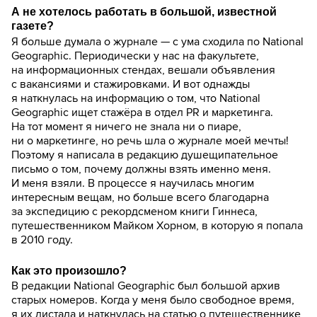
А не хотелось работать в большой, известной
газете?
Я больше думала о журнале — с ума сходила по National
Geographic. Периодически у нас на факультете,
на информационных стендах, вешали объявления
с вакансиями и стажировками. И вот однажды
я наткнулась на информацию о том, что National
Geographic ищет стажёра в отдел PR и маркетинга.
На тот момент я ничего не знала ни о пиаре,
ни о маркетинге, но речь шла о журнале моей мечты!
Поэтому я написала в редакцию душещипательное
письмо о том, почему должны взять именно меня.
И меня взяли. В процессе я научилась многим
интересным вещам, но больше всего благодарна
за экспедицию с рекордсменом книги Гиннеса,
путешественником Майком Хорном, в которую я попала
в 2010 году.
Как это произошло?
В редакции National Geographic был большой архив
старых номеров. Когда у меня было свободное время,
я их листала и наткнулась на статью о путешественнике