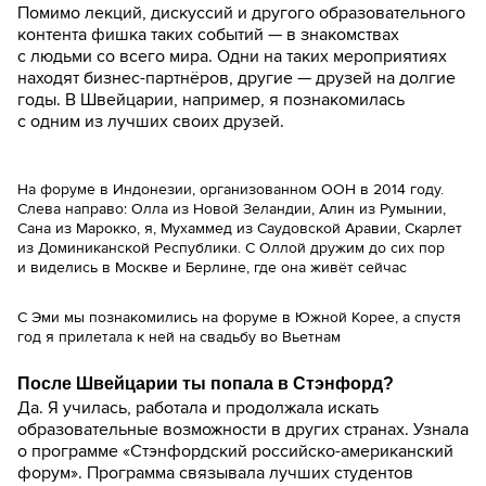
Помимо лекций, дискуссий и другого образовательного
контента фишка таких событий — в знакомствах
с людьми со всего мира. Одни на таких мероприятиях
находят бизнес-партнёров, другие — друзей на долгие
годы. В Швейцарии, например, я познакомилась
с одним из лучших своих друзей.
На форуме в Индонезии, организованном ООН в 2014 году.
Слева направо: Олла из Новой Зеландии, Алин из Румынии,
Сана из Марокко, я, Мухаммед из Саудовской Аравии, Скарлет
из Доминиканской Республики. С Оллой дружим до сих пор
и виделись в Москве и Берлине, где она живёт сейчас
С Эми мы познакомились на форуме в Южной Корее, а спустя
год я прилетала к ней на свадьбу во Вьетнам
После Швейцарии ты попала в Стэнфорд?
Да. Я училась, работала и продолжала искать
образовательные возможности в других странах. Узнала
о программе «Стэнфордский российско-американский
форум». Программа связывала лучших студентов