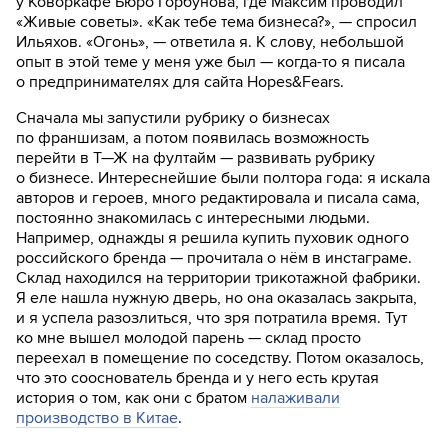
у Коворкафе Бюро Горбунова, где Максим проводил
«Живые советы». «Как тебе тема бизнеса?», — спросил
Ильяхов. «Огонь», — ответила я. К слову, небольшой
опыт в этой теме у меня уже был — когда-то я писала
о предпринимателях для сайта Hopes&Fears.
Сначала мы запустили рубрику о бизнесах
по франшизам, а потом появилась возможность
перейти в Т—Ж на фултайм — развивать рубрику
о бизнесе. Интереснейшие были полтора года: я искала
авторов и героев, много редактировала и писала сама,
постоянно знакомилась с интересными людьми.
Например, однажды я решила купить пуховик одного
российского бренда — прочитала о нём в инстаграме.
Склад находился на территории трикотажной фабрики.
Я еле нашла нужную дверь, но она оказалась закрыта,
и я успела разозлиться, что зря потратила время. Тут
ко мне вышел молодой парень — склад просто
переехал в помещение по соседству. Потом оказалось,
что это сооснователь бренда и у него есть крутая
история о том, как они с братом
налаживали
производство в Китае
.