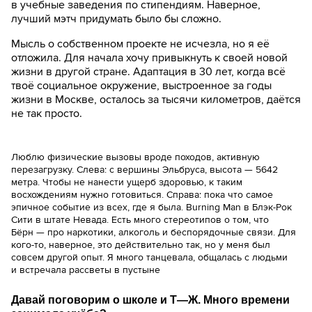
в учебные заведения по стипендиям. Наверное,
лучший мэтч придумать было бы сложно.
Мысль о собственном проекте не исчезла, но я её
отложила. Для начала хочу привыкнуть к своей новой
жизни в другой стране. Адаптация в 30 лет, когда всё
твоё социальное окружение, выстроенное за годы
жизни в Москве, осталось за тысячи километров, даётся
не так просто.
Люблю физические вызовы вроде походов, активную
перезагрузку. Слева: с вершины Эльбруса, высота — 5642
метра. Чтобы не нанести ущерб здоровью, к таким
восхождениям нужно готовиться. Справа: пока что самое
эпичное событие из всех, где я была. Burning Man в Блэк-Рок
Сити в штате Невада. Есть много стереотипов о том, что
Бёрн — про наркотики, алкоголь и беспорядочные связи. Для
кого-то, наверное, это действительно так, но у меня был
совсем другой опыт. Я много танцевала, общалась с людьми
и встречала рассветы в пустыне
Давай поговорим о школе и Т—Ж. Много времени