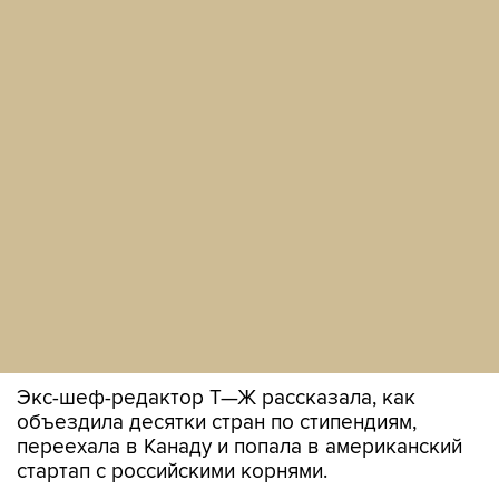
Экс-шеф-редактор Т—Ж рассказала, как
объездила десятки стран по стипендиям,
переехала в Канаду и попала в американский
стартап с российскими корнями.