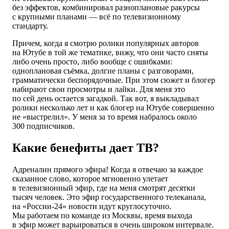
без эффектов, комбинировал разноплановые ракурсы
с крупными планами — всё по телевизионному
стандарту.
Причем, когда я смотрю ролики популярных авторов
на Ютубе в той же тематике, вижу, что они часто сняты
либо очень просто, либо вообще с ошибками:
одноплановая съёмка, долгие планы с разговорами,
грамматически беспорядочные. При этом сюжет и блогер
набирают свои просмотры и лайки. Для меня это
по сей день остается загадкой. Так вот, я выкладывал
ролики несколько лет и как блогер на Ютубе совершенно
не «выстрелил». У меня за то время набралось около
300 подписчиков.
Какие бенефиты дает ТВ?
Адреналин прямого эфира! Когда я отвечаю за каждое
сказанное слово, которое мгновенно улетает
в телевизионный эфир, где на меня смотрят десятки
тысяч человек. Это эфир государственного телеканала,
на «России-24» новости идут круглосуточно.
Мы работаем по команде из Москвы, время выхода
в эфир может варьироваться в очень широком интервале.