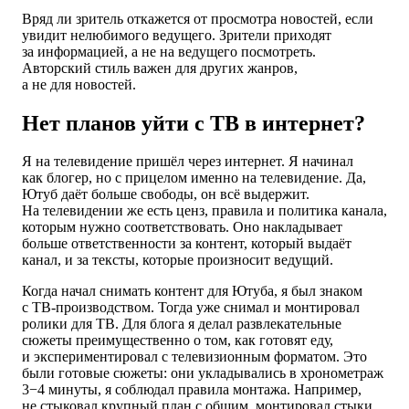
Вряд ли зритель откажется от просмотра новостей, если
увидит нелюбимого ведущего. Зрители приходят
за информацией, а не на ведущего посмотреть.
Авторский стиль важен для других жанров,
а не для новостей.
Нет планов уйти с ТВ в интернет?
Я на телевидение пришёл через интернет. Я начинал
как блогер, но с прицелом именно на телевидение. Да,
Ютуб даёт больше свободы, он всё выдержит.
На телевидении же есть ценз, правила и политика канала,
которым нужно соответствовать. Оно накладывает
больше ответственности за контент, который выдаёт
канал, и за тексты, которые произносит ведущий.
Когда начал снимать контент для Ютуба, я был знаком
с ТВ-производством. Тогда уже снимал и монтировал
ролики для ТВ. Для блога я делал развлекательные
сюжеты преимущественно о том, как готовят еду,
и экспериментировал с телевизионным форматом. Это
были готовые сюжеты: они укладывались в хронометраж
3−4 минуты, я соблюдал правила монтажа. Например,
не стыковал крупный план с общим, монтировал стыки