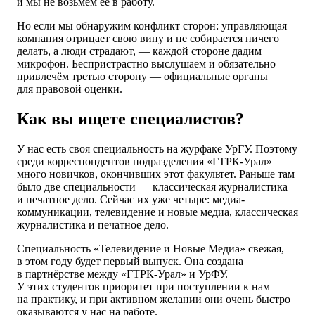
и мы не возьмём её в работу.
Но если мы обнаружим конфликт сторон: управляющая
компания отрицает свою вину и не собирается ничего
делать, а люди страдают, — каждой стороне дадим
микрофон. Беспристрастно выслушаем и обязательно
привлечём третью сторону — официальные органы
для правовой оценки.
Как вы ищете специалистов?
У нас есть своя специальность на журфаке УрГУ. Поэтому
среди корреспондентов подразделения «ГТРК-Урал»
много новичков, окончивших этот факультет. Раньше там
было две специальности — классическая журналистика
и печатное дело. Сейчас их уже четыре: медиа-
коммуникации, телевидение и новые медиа, классическая
журналистика и печатное дело.
Специальность «Телевидение и Новые Медиа» свежая,
в этом году будет первый выпуск. Она создана
в партнёрстве между «ГТРК-Урал» и УрФУ.
У этих студентов приоритет при поступлении к нам
на практику, и при активном желании они очень быстро
оказываются у нас на работе.