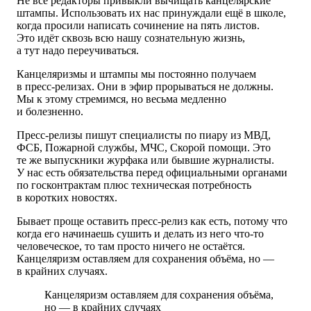
Не все редакторы привыкли вычищать канцелярские
штампы. Использовать их нас принуждали ещё в школе,
когда просили написать сочинение на пять листов.
Это идёт сквозь всю нашу сознательную жизнь,
а тут надо переучиваться.
Канцеляризмы и штампы мы постоянно получаем
в пресс-релизах. Они в эфир прорываться не должны.
Мы к этому стремимся, но весьма медленно
и болезненно.
Пресс-релизы пишут специалисты по пиару из МВД,
ФСБ, Пожарной службы, МЧС, Скорой помощи. Это
те же выпускники журфака или бывшие журналисты.
У нас есть обязательства перед официальными органами
по госконтрактам плюс техническая потребность
в коротких новостях.
Бывает проще оставить пресс-релиз как есть, потому что
когда его начинаешь сушить и делать из него что-то
человеческое, то там просто ничего не остаётся.
Канцеляризм оставляем для сохранения объёма, но —
в крайних случаях.
Канцеляризм оставляем для сохранения объёма,
но — в крайних случаях