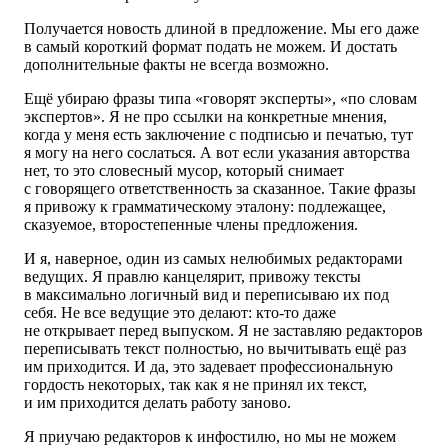
Получается новость длиной в предложение. Мы его даже
в самый короткий формат подать не можем. И достать
дополнительные факты не всегда возможно.
Ещё убираю фразы типа «говорят эксперты», «по словам
экспертов». Я не про ссылки на конкретные мнения,
когда у меня есть заключение с подписью и печатью, тут
я могу на него сослаться. А вот если указания авторства
нет, то это словесный мусор, который снимает
с говорящего ответственность за сказанное. Такие фразы
я привожу к грамматическому эталону: подлежащее,
сказуемое, второстепенные члены предложения.
И я, наверное, один из самых нелюбимых редакторами
ведущих. Я правлю канцелярит, привожу тексты
в максимально логичный вид и переписываю их под
себя. Не все ведущие это делают: кто-то даже
не открывает перед выпуском. Я не заставляю редакторов
переписывать текст полностью, но вычитывать ещё раз
им приходится. И да, это задевает профессиональную
гордость некоторых, так как я не принял их текст,
и им приходится делать работу заново.
Я приучаю редакторов к инфостилю, но мы не можем