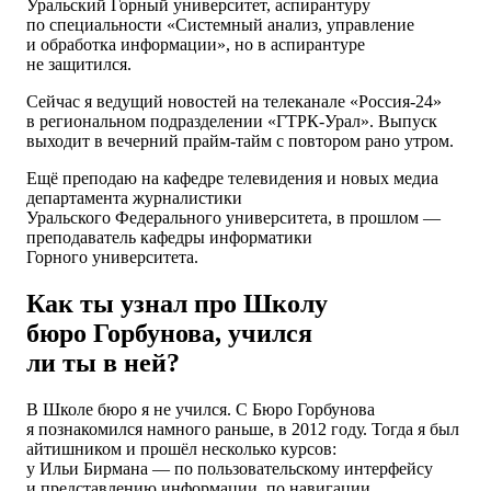
Уральский Горный университет, аспирантуру
по специальности «Системный анализ, управление
и обработка информации», но в аспирантуре
не защитился.
Сейчас я ведущий новостей на телеканале «Россия-24»
в региональном подразделении «ГТРК-Урал». Выпуск
выходит в вечерний прайм-тайм с повтором рано утром.
Ещё преподаю на кафедре телевидения и новых медиа
департамента журналистики
Уральского Федерального университета, в прошлом —
преподаватель кафедры информатики
Горного университета.
Как ты узнал про Школу
бюро Горбунова, учился
ли ты в ней?
В Школе бюро я не учился. С Бюро Горбунова
я познакомился намного раньше, в 2012 году. Тогда я был
айтишником и прошёл несколько курсов:
у Ильи Бирмана — по пользовательскому интерфейсу
и представлению информации, по навигации