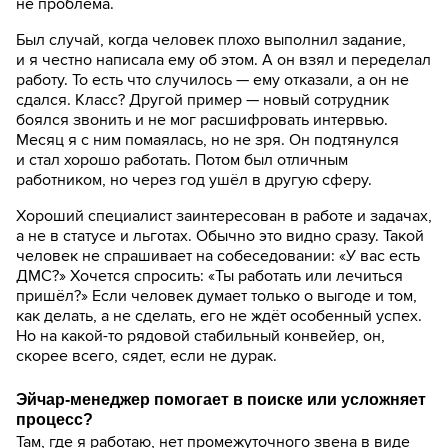
не проблема.
Был случай, когда человек плохо выполнил задание,
и я честно написала ему об этом. А он взял и переделал
работу. То есть что случилось — ему отказали, а он не
сдался. Класс? Другой пример — новый сотрудник
боялся звонить и не мог расшифровать интервью.
Месяц я с ним помаялась, но не зря. Он подтянулся
и стал хорошо работать. Потом был отличным
работником, но через год ушёл в другую сферу.
Хороший специалист заинтересован в работе и задачах,
а не в статусе и льготах. Обычно это видно сразу. Такой
человек не спрашивает на собеседовании: «У вас есть
ДМС?» Хочется спросить: «Ты работать или лечиться
пришёл?» Если человек думает только о выгоде и том,
как делать, а не сделать, его не ждёт особенный успех.
Но на какой-то рядовой стабильный конвейер, он,
скорее всего, сядет, если не дурак.
Эйчар-менеджер помогает в поиске или усложняет
процесс?
Там, где я работаю, нет промежуточного звена в виде