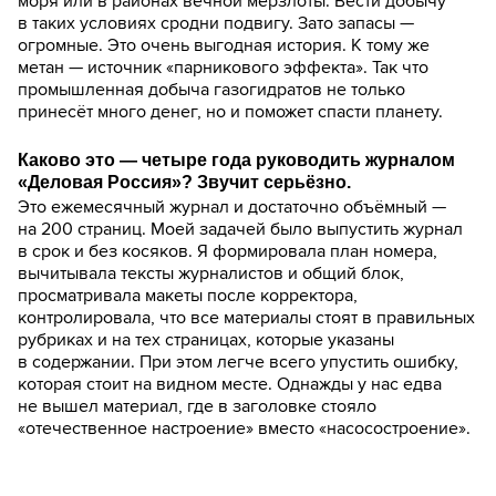
моря или в районах вечной мерзлоты. Вести добычу
в таких условиях сродни подвигу. Зато запасы —
огромные. Это очень выгодная история. К тому же
метан — источник «парникового эффекта». Так что
промышленная добыча газогидратов не только
принесёт много денег, но и поможет спасти планету.
Каково это — четыре года руководить журналом
«Деловая Россия»? Звучит серьёзно.
Это ежемесячный журнал и достаточно объёмный —
на 200 страниц. Моей задачей было выпустить журнал
в срок и без косяков. Я формировала план номера,
вычитывала тексты журналистов и общий блок,
просматривала макеты после корректора,
контролировала, что все материалы стоят в правильных
рубриках и на тех страницах, которые указаны
в содержании. При этом легче всего упустить ошибку,
которая стоит на видном месте. Однажды у нас едва
не вышел материал, где в заголовке стояло
«отечественное настроение» вместо «насосостроение».