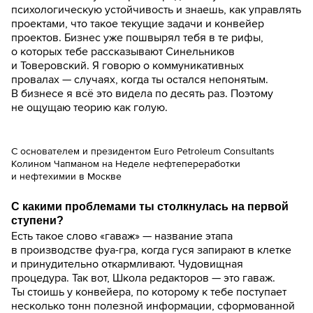
психологическую устойчивость и знаешь, как управлять
проектами, что такое текущие задачи и конвейер
проектов. Бизнес уже пошвырял тебя в те рифы,
о которых тебе рассказывают Синельников
и Товеровский. Я говорю о коммуникативных
провалах — случаях, когда ты остался непонятым.
В бизнесе я всё это видела по десять раз. Поэтому
не ощущаю теорию как голую.
С основателем и президентом Euro Petroleum Consultants
Колином Чапманом на Неделе нефтепереработки
и нефтехимии в Москве
С какими проблемами ты столкнулась на первой
ступени?
Есть такое слово «гаваж» — название этапа
в производстве фуа-гра, когда гуся запирают в клетке
и принудительно откармливают. Чудовищная
процедура. Так вот, Школа редакторов — это гаваж.
Ты стоишь у конвейера, по которому к тебе поступает
несколько тонн полезной информации, сформованной