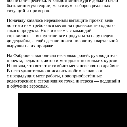
воспитания ребёнка. В каждом мини-курсе должно было
быть минимум теории, максимум разборов реальных
ситуаций и примеров.
Поначалу казалось нереальным вытащить проект, ведь
до этого нам требовался месяц на производство одного
такого продукта. Но в итоге мы с командой
справились — выпустили все продукты за пару недель
до дедлайна, а ещё сделали почти половину квартальной
выручки на их продаже.
На Фабрике я выполняла несколько ролей: руководитель
проекта, редактор, автор и методолог нескольких курсов.
И поняла, что вот этот симбиоз меня невероятно драйвит.
В него удивительно вписались любимые навыки
с предыдущих мест работы, новоприобретённые
редакторские и сегодняшняя точка интереса — педдизайн
и обучение взрослых.