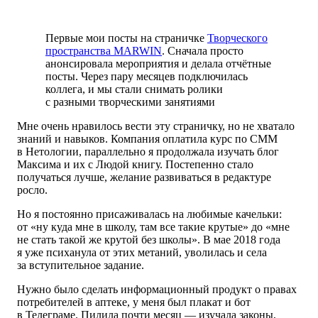
Первые мои посты на страничке
Творческого
пространства MARWIN
. Сначала просто
анонсировала мероприятия и делала отчётные
посты. Через пару месяцев подключилась
коллега, и мы стали снимать ролики
с разными творческими занятиями
Мне очень нравилось вести эту страничку, но не хватало
знаний и навыков. Компания оплатила курс по СММ
в Нетологии, параллельно я продолжала изучать блог
Максима и их с Людой книгу. Постепенно стало
получаться лучше, желание развиваться в редактуре
росло.
Но я постоянно присаживалась на любимые качельки:
от «ну куда мне в школу, там все такие крутые» до «мне
не стать такой же крутой без школы». В мае 2018 года
я уже психанула от этих метаний, уволилась и села
за вступительное задание.
Нужно было сделать информационный продукт о правах
потребителей в аптеке, у меня был плакат и бот
в Телеграме. Пилила почти месяц — изучала законы,