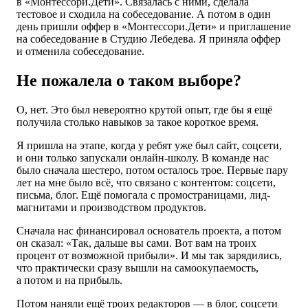
в «Монтессори.Дети». Связалась с ними, сделала
тестовое и сходила на собеседование. А потом в один
день пришли оффер в «Монтессори.Дети» и приглашение
на собеседование в Студию Лебедева. Я приняла оффер
и отменила собеседование.
Не пожалела о таком выборе?
О, нет. Это был невероятно крутой опыт, где бы я ещё
получила столько навыков за такое короткое время.
Я пришла на этапе, когда у ребят уже был сайт, соцсети,
и они только запускали онлайн-школу. В команде нас
было сначала шестеро, потом осталось трое. Первые пару
лет на мне было всё, что связано с контентом: соцсети,
письма, блог. Ещё помогала с промостраницами, лид-
магнитами и производством продуктов.
Сначала нас финансировал основатель проекта, а потом
он сказал: «Так, дальше вы сами. Вот вам на троих
процент от возможной прибыли». И мы так зарядились,
что практически сразу вышли на самоокупаемость,
а потом и на прибыль.
Потом наняли ещё троих редакторов — в блог, соцсети