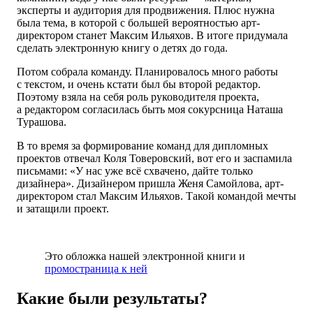
эксперты и аудитория для продвижения. Плюс нужна
была тема, в которой с большей вероятностью арт-
директором станет Максим Ильяхов. В итоге придумала
сделать электронную книгу о детях до года.
Потом собрала команду. Планировалось много работы
с текстом, и очень кстати был бы второй редактор.
Поэтому взяла на себя роль руководителя проекта,
а редактором согласилась быть моя сокурсница Наташа
Турашова.
В то время за формирование команд для дипломных
проектов отвечал Коля Товеровский, вот его и заспамила
письмами: «У нас уже всё схвачено, дайте только
дизайнера». Дизайнером пришла Женя Самойлова, арт-
директором стал Максим Ильяхов. Такой командой мечты
и затащили проект.
Это обложка нашей электронной книги и
промостраница к ней
Какие были результаты?