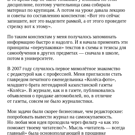
дисциплине, поэтому учительница сама собирала
материал по крупицам. А потом на уроке давала лекцию
и советы по составлению конспектов: «Вот это сейчас
запишите, вот это выделите рамкой, а от этого проведите
стрелку вот к этому».
По таким конспектам у меня получалось запоминать
информацию быстро и надолго. И я начала применять эти
принципы «переупаковки» текстов в схемы и тезисы для
самообучения в других предметах — сначала в школе,
потом в университете.
В 2007 году случилось первое мимолётное знакомство
с редактурой как с профессией. Меня пригласили стать
главредом печатного еженедельника «Колёса-фото»,
младшего брата легендарной казахстанской газеты
«Колёса». В журнале, как и в газете, публиковались
объявления о продаже автомобилей, но, в отличие
от газеты, совсем не было журналистики.
Мои задачи были скорее бизнесовые, чем редакторские:
попробовать вывести журнал на самоокупаемость.
Но любая моя идея проходила через фильтр «а как это
поможет твоему читателю?». Мысль «читатель — всегда
главный» была основополагающей в прошивке