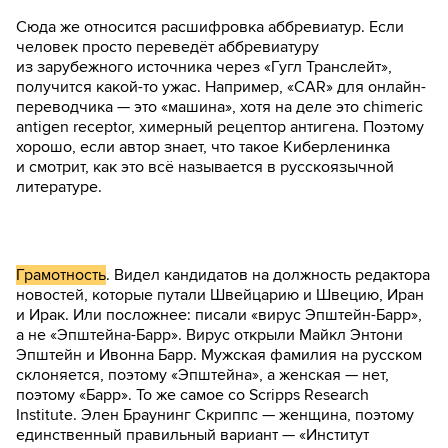
Сюда же относится расшифровка аббревиатур. Если
человек просто переведёт аббревиатуру
из зарубежного источника через «Гугл Транслейт»,
получится какой-то ужас. Например, «CAR» для онлайн-
переводчика — это «машина», хотя на деле это chimeric
antigen receptor, химерный рецептор антигена. Поэтому
хорошо, если автор знает, что такое Киберленинка
и смотрит, как это всё называется в русскоязычной
литературе.
Грамотность
. Видел кандидатов на должность редактора
новостей, которые путали Швейцарию и Швецию, Иран
и Ирак. Или посложнее: писали «вирус Эпштейн-Барр»,
а не «Эпштейна-Барр». Вирус открыли Майкл Энтони
Эпштейн и Ивонна Барр. Мужская фамилия на русском
склоняется, поэтому «Эпштейна», а женская — нет,
поэтому «Барр». То же самое со Scripps Research
Institute. Элен Браунинг Скриппс — женщина, поэтому
единственный правильный вариант — «Институт