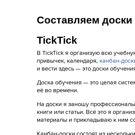
Составляем доски
TickTick
В TickTick я организую всю учебну
привычек, календаря,
канбан-доск
и вести здесь — это доски обучени
Доска обучения — это целая систе
её во времени.
На доски я заношу профессиональн
книги или статьи. Всё это я орган
материалы и прикладываю к ним с
Канбан-доски состоят из нескольки