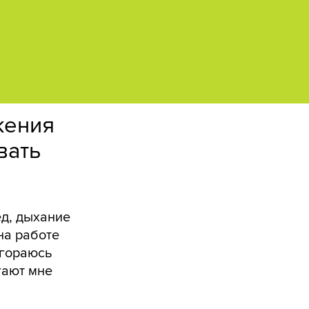
жения
вать
ёд, дыхание
на работе
агораюсь
гают мне