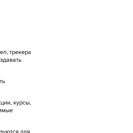
ел, трекера
оздавать
ть
ции, курсы,
димые
ьзуются для