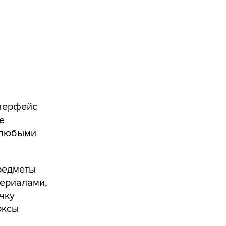
нтерфейс
е
и любыми
предметы
териалами,
чку
оксы