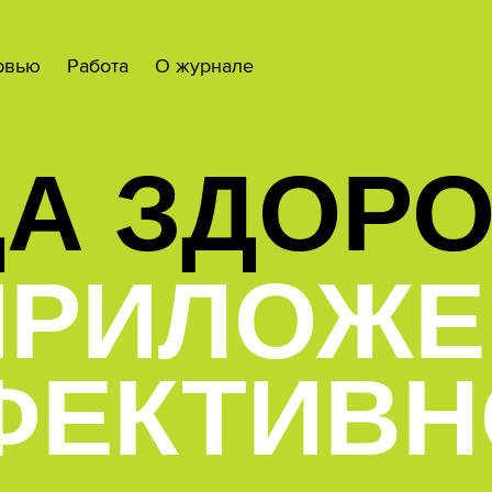
рвью
Работа
О журнале
А ЗДОР
ПРИЛОЖ
ФЕКТИВН