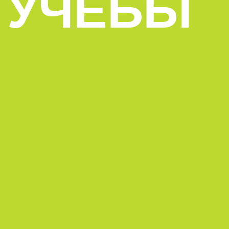
УЧЁБЫ