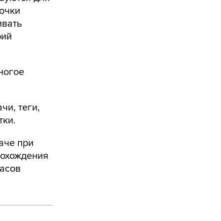
точки
ивать
рий
многое
чи, теги,
тки.
аче при
рохождения
часов