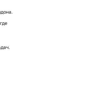
ндона.
 где
адач.