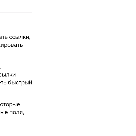
ать ссылки,
кировать
,
ссылки
еть быстрый
которые
ные поля,