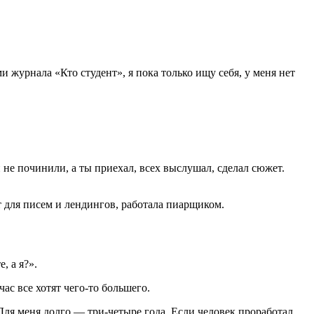
 журнала «Кто студент», я пока только ищу себя, у меня нет
 не починили, а ты приехал, всех выслушал, сделал сюжет.
нт для писем и лендингов, работала пиарщиком.
, а я?».
ас все хотят чего-то большего.
Для меня долго — три-четыре года. Если человек проработал