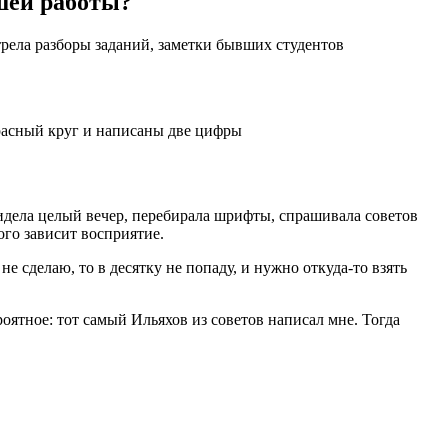
чшей работы?
отрела разборы заданий, заметки бывших студентов
красный круг и написаны две цифры
сидела целый вечер, перебирала шрифты, спрашивала советов
того зависит восприятие.
не сделаю, то в десятку не попаду, и нужно откуда-то взять
роятное: тот самый Ильяхов из советов написал мне. Тогда