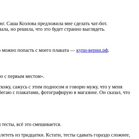
нг. Саша Козлова предложила мне сделать чат-бот.
ала, но решила, что это будет странно выглядеть.
ую можно попасть с моего плаката —
купи-верни.рф
.
яю с первым местом».
тхожу, сажусь с этим подносом и говорю мужу, что у меня
бегаю с плакатами, фотографирую в магазине. Он сказал, что
 тесты, всё это смешивается.
лететь из тридцатки. Кстати, тесты сдавать гораздо сложнее,