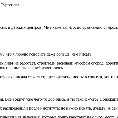
 Тургенева
ых и детских центров. Мне кажется, что, по сравнению с героями
му что я люблю говорить даже больше, чем писать.
х лифт не работает, строители засыпали мусором огород, дороги
ешь и снимешь, как всё изменилось.
сферах: писала сео-текст, пресс-релизы, посты в соцсети, конте
я. Все вокруг уже чего-то добились, а ты такой: «Что? Подождите
х распределили после института: не нужно искать, думать. А сейч
тически нет знакомых, которые долго работают на одном месте. 