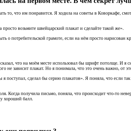
лась на первом месте. В чём секрет лу
лать то, что им понравится. Я ходила на советы в Коворкафе, см
а просто возьмите швейцарский плакат и сделайте такой же».
быть о потребительской грамоте, если на нём просто нарисован 
?
 сказал, что на моём месте использовал бы шрифт потолще. И я 
ого не зависит плакат. Но я понимала, что это очень важно, от э
ы я поступал, сделал бы серию плакатов». Я поняла, что если так 
юля. Когда получила письмо, поняла, что происходит что-то неве
чу хороший балл.
к они появились?