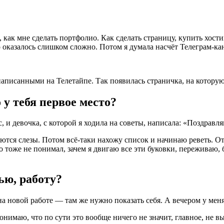
как мне сделать портфолио. Как сделать страницу, купить хости
о оказалось слишком сложно. Потом я думала насчёт Телеграм-кан
 написанными на Телетайпе. Так появилась страничка, на котор
 у тебя первое место?
с, и девочка, с которой я ходила на советы, написала: «Поздравл
льются слезы. Потом всё-таки нахожу список и начинаю реветь. О
о тоже не понимал, зачем я двигаю все эти буковки, переживаю, 
ью, работу?
на новой работе — там же нужно показать себя. А вечером у меня
онимаю, что по сути это вообще ничего не значит, главное, не вы