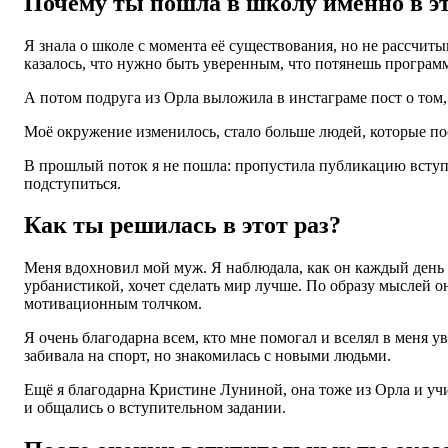
Почему ты пошла в школу именно в эт
Я знала о школе с момента её существования, но не рассчиты
казалось, что нужно быть уверенным, что потянешь программу
А потом подруга из Орла выложила в инстаграме пост о том, 
Моё окружение изменилось, стало больше людей, которые пост
В прошлый поток я не пошла: пропустила публикацию вступит
подступиться.
Как ты решилась в этот раз?
Меня вдохновил мой муж. Я наблюдала, как он каждый день 
урбанистикой, хочет сделать мир лучше. По образу мыслей о
мотивационным толчком.
Я очень благодарна всем, кто мне помогал и вселял в меня у
забивала на спорт, но знакомилась с новыми людьми.
Ещё я благодарна Кристине Луниной, она тоже из Орла и уч
и общались о вступительном задании.