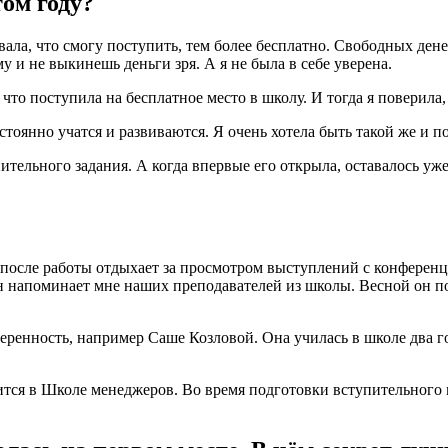
ом году?
вала, что смогу поступить, тем более бесплатно. Свободных дене
 и не выкинешь деньги зря. А я не была в себе уверена.
что поступила на бесплатное место в школу. И тогда я поверила, 
оянно учатся и развиваются. Я очень хотела быть такой же и по
ельного задания. А когда впервые его открыла, оставалось уже
после работы отдыхает за просмотром выступлений с конференци
н напоминает мне наших преподавателей из школы. Весной он по
веренность, например Саше Козловой. Она училась в школе два го
ится в Школе менеджеров. Во время подготовки вступительного