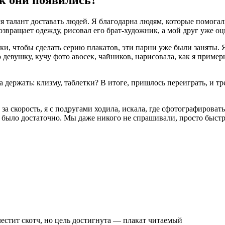
я талант доставать людей. Я благодарна людям, которые помогал
возвращает одежду, рисовал его брат-художник, а мой друг уже 
ки, чтобы сделать серию плакатов, эти парни уже были заняты. 
девушку, кучу фото авосек, чайников, нарисовала, как я примерн
 держать: клизму, таблетки? В итоге, пришлось переиграть, и тр
а скорость, я с подругами ходила, искала, где сфотографировать
о было достаточно. Мы даже никого не спрашивали, просто быст
лестит скотч, но цель достигнута — плакат читаемый