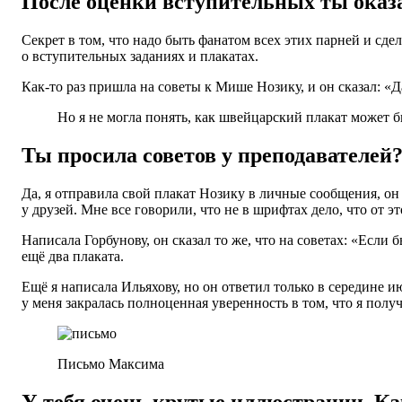
После оценки вступительных ты оказа
Секрет в том, что надо быть фанатом всех этих парней и сде
о вступительных заданиях и плакатах.
Как-то раз пришла на советы к Мише Нозику, и он сказал: «Д
Но я не могла понять, как швейцарский плакат может 
Ты просила советов у преподавателей
Да, я отправила свой плакат Нозику в личные сообщения, он
у друзей. Мне все говорили, что не в шрифтах дело, что от эт
Написала Горбунову, он сказал то же, что на советах: «Если б
ещё два плаката.
Ещё я написала Ильяхову, но он ответил только в середине и
у меня закралась полноценная уверенность в том, что я полу
Письмо Максима
У тебя очень крутые иллюстрации. Ка