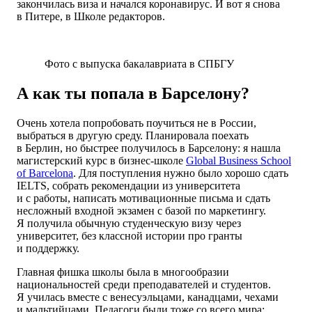
закончилась виза и начался коронавирус. И вот я снова
в Питере, в Школе редакторов.
Фото с выпуска бакалавриата в СПБГУ
А как ты попала в Барселону?
Очень хотела попробовать поучиться не в России,
выбраться в другую среду. Планировала поехать
в Берлин, но быстрее получилось в Барселону: я нашла
магистерский курс в бизнес-школе
Global Business School
of Barcelona
. Для поступления нужно было хорошо сдать
IELTS, собрать рекомендации из университета
и с работы, написать мотивационные письма и сдать
несложный входной экзамен с базой по маркетингу.
Я получила обычную студенческую визу через
университет, без классной истории про гранты
и поддержку.
Главная фишка школы была в многообразии
национальностей среди преподавателей и студентов.
Я училась вместе с венесуэльцами, канадцами, чехами
и мальтийцами. Педагоги были тоже со всего мира: