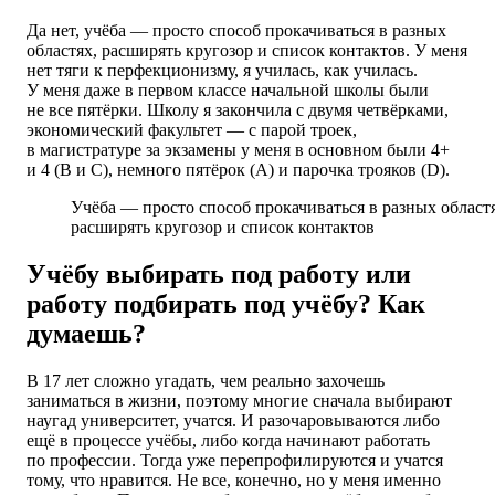
Да нет, учёба — просто способ прокачиваться в разных
областях, расширять кругозор и список контактов. У меня
нет тяги к перфекционизму, я училась, как училась.
У меня даже в первом классе начальной школы были
не все пятёрки. Школу я закончила с двумя четвёрками,
экономический факультет — с парой троек,
в магистратуре за экзамены у меня в основном были 4+
и 4 (В и С), немного пятёрок (A) и парочка трояков (D).
Учёба — просто способ прокачиваться в разных област
расширять кругозор и список контактов
Учёбу выбирать под работу или
работу подбирать под учёбу? Как
думаешь?
В 17 лет сложно угадать, чем реально захочешь
заниматься в жизни, поэтому многие сначала выбирают
наугад университет, учатся. И разочаровываются либо
ещё в процессе учёбы, либо когда начинают работать
по профессии. Тогда уже перепрофилируются и учатся
тому, что нравится. Не все, конечно, но у меня именно