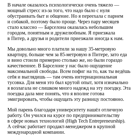
В начале оказалось психологически очень тяжело —
мощный стресс из-за того, что надо было с нуля
обустраивать быт и общение. Но я переехала с парнем
и собакой, поэтому было проще. Через пару месяцев
стало классно — Барселона оказалась небольшим
городом, понятным и дружелюбным. Я приезжала
в Питер, а друзья и родители приезжали иногда к нам.
Мы довольно много платили за нашу 35-метровую
квартиру, больше чем за 85-метровую в Питере, зато еда
и вино стоили примерно столько же, но были гораздо
качественнее. В Барселоне у нас было ощущение
максимальной свободы. Всем пофиг на то, как ты ведёшь
себя и выглядишь — там очень интернациональная
тусовка. Для меня это был крутой опыт, хотя изначально
я возлагала не слишком много надежд на эту поездку. Эта
поездка дала мне понять, что я вполне готова
эмигрировать, чтобы ощущать эту разницу постоянно.
Мой парень благодаря университету нашёл отличную
работу. Он учился на курсе по предпринимательству
в сфере новых технологий (High Tech Entrepreneurship).
А сейчас работает продакт-менеджером в крупной
международной компании.