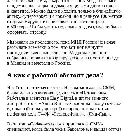
Заканчивалась виза, а карантин — нет. Когда началась
пандемия, нас закрыли дома, и я целыми днями сидела
в квартире. Можно было выходить только в ближайшую
аптеку, супермаркет и с собакой, но в радиусе 100 метров
от дома. Нарушитель рисковал заплатить штраф
в 500 евро. Чтобы уехать подальше от дома, нужно было
оформлять справку.
Мы ждали до последнего, пока МИД России не начал
рассылать эсэмэски о том, что вот-вот начнутся
последние вывозные рейсы из Мадрида. Спешно
собрались, оставили квартиру, уехали на пустом поезде
в Мадрид и вылетели в Россию.
А как с работой обстоят дела?
Я работаю с третьего курса. Начала заниматься СММ,
брала мелких заказчиков, училась в «Нетологии».
Работала в агентстве Easy Digital, в штате винного
дистрибьютора «Альта Вина». Закончила школу сомелье
и, пока работала у дистрибьюторов, писала статьи
на фрилансе, в Т—Ж, «Ресторейтинг», «Ями-Ями».
В стартап «Собака-гуляка» я пришла как СММ-
специалист, когда была уже в Барселоне, и вышла оттуда