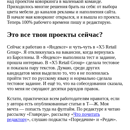
над проектом коворкинга в маленькой команде.
Приходилось многие решения брать на себя: от выбора
цвета мебели до каналов рекламы и наполнения сайта.
В начале мая коворкинг открылся, и я вышла из проекта.
Теперь 100% рабочего времени пишу и редактирую.
Это все твои проекты сейчас?
Сейчас я работаю в «Яндексе» и чуть-чуть в «X5 Retail
Group». Я откликнулась на вакансии, когда вернулась
из Барселоны. В «Яндексе» выполнила тест и задание,
прошла интервью. В «Х5 Retail Group» сделала тестовое
и показала пару текстов. Думаю, среди других
кандидатов меня выделило то, что я не поленилась
пройти тест по русскому языку и нормально сделала
тестовое задание. И ещё то, что на собеседовании сказала,
что меня не смущают десятки раундов правок.
Кстати, практически всем работодателям нравится, если
у автора есть опубликованные статьи в Т—Ж. Моя
мечта — попасть туда на фултайм. По редактуре я читаю
рассылку «Главреда», рассылку «
Что почитать
редактору
», слушаю подкасты «Поредачим» и «Редач».